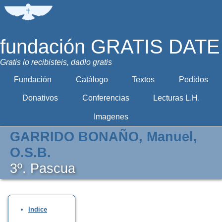
fundación GRATIS DATE
Gratis lo recibisteis, dadlo gratis
Fundación
Catálogo
Textos
Pedidos
Donativos
Conferencias
Lecturas L.H.
Imagenes
GARRIDO BONAÑO, Manuel,
O.S.B.
3º. Pascua
Indice