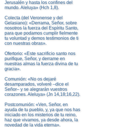
Jerusalén y hasta los confines del
mundo. Aleluya» (Hch 1,8).
Colecta (del Veronense y del
Gelasiano): «Derrama, Señor, sobre
nosotros la fuerza del Espíritu Santo,
para que podamos cumplir fielmente
tu voluntad y demos testimonios de ti
con nuestras obras».
Ofertorio: «Este sacrificio santo nos
purifique, Señor, y derrame en
nuestras almas la fuerza divina de tu
gracia».
Comunión: «No os dejaré
desamparados, volveré –dice el
Señor– y se alegrarán vuestros
corazones. Aleluya» (Jn 14,18;16,22).
Postcomunión: «Ven, Señor, en
ayuda de tu pueblo, y, ya que nos has
iniciado en los misterios de tu reino,
haz que vivamos, ya desde ahora, la
novedad de la vida eterna».