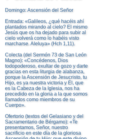
Domingo: Ascensión del Señor
Entrada: «Galileos, ¿qué hacéis ahí
plantados mirando al cielo? El mismo
Jesús que os ha dejado para subir al
cielo volverá como lo habéis visto
marcharse. Aleluya» (Hch 1,11).
Colecta (del Sermón 73 de San León
Magno): «Concédenos, Dios
todopoderoso, exultar de gozo y darte
gracias en esta liturgia de alabanza,
porque la Ascensión de Jesucristo, tu
Hijo, es ya nuestra victoria y Él, que
es la Cabeza de la Iglesia, nos ha
precedido en la gloria a la que somos
llamados como miembros de su
Cuerpo».
Ofertorio (textos del Gelasiano y del
Sacramentario de Bérgamo): «Te
presentamos, Señor, nuestro
sacrificio en este día de la gloriosa
Ascensión de tu Hijo; que este divino