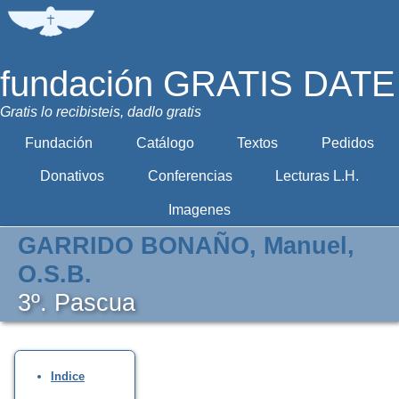
fundación GRATIS DATE
Gratis lo recibisteis, dadlo gratis
Fundación
Catálogo
Textos
Pedidos
Donativos
Conferencias
Lecturas L.H.
Imagenes
GARRIDO BONAÑO, Manuel,
O.S.B.
3º. Pascua
Indice