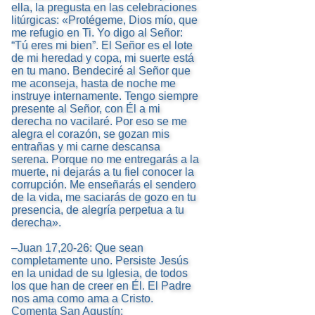
ella, la pregusta en las celebraciones
litúrgicas: «Protégeme, Dios mío, que
me refugio en Ti. Yo digo al Señor:
“Tú eres mi bien”. El Señor es el lote
de mi heredad y copa, mi suerte está
en tu mano. Bendeciré al Señor que
me aconseja, hasta de noche me
instruye internamente. Tengo siempre
presente al Señor, con Él a mi
derecha no vacilaré. Por eso se me
alegra el corazón, se gozan mis
entrañas y mi carne descansa
serena. Porque no me entregarás a la
muerte, ni dejarás a tu fiel conocer la
corrupción. Me enseñarás el sendero
de la vida, me saciarás de gozo en tu
presencia, de alegría perpetua a tu
derecha».
–Juan 17,20-26: Que sean
completamente uno. Persiste Jesús
en la unidad de su Iglesia, de todos
los que han de creer en Él. El Padre
nos ama como ama a Cristo.
Comenta San Agustín: