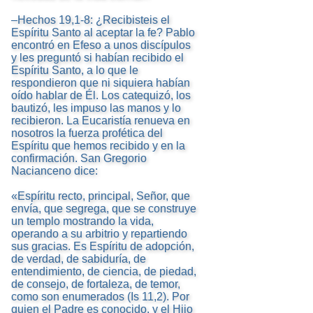
–Hechos 19,1-8: ¿Recibisteis el
Espíritu Santo al aceptar la fe? Pablo
encontró en Efeso a unos discípulos
y les preguntó si habían recibido el
Espíritu Santo, a lo que le
respondieron que ni siquiera habían
oído hablar de Él. Los catequizó, los
bautizó, les impuso las manos y lo
recibieron. La Eucaristía renueva en
nosotros la fuerza profética del
Espíritu que hemos recibido y en la
confirmación. San Gregorio
Nacianceno dice:
«Espíritu recto, principal, Señor, que
envía, que segrega, que se construye
un templo mostrando la vida,
operando a su arbitrio y repartiendo
sus gracias. Es Espíritu de adopción,
de verdad, de sabiduría, de
entendimiento, de ciencia, de piedad,
de consejo, de fortaleza, de temor,
como son enumerados (Is 11,2). Por
quien el Padre es conocido, y el Hijo