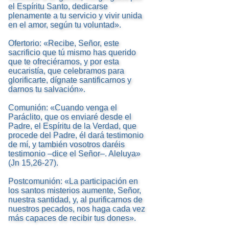
el Espíritu Santo, dedicarse
plenamente a tu servicio y vivir unida
en el amor, según tu voluntad».
Ofertorio: «Recibe, Señor, este
sacrificio que tú mismo has querido
que te ofreciéramos, y por esta
eucaristía, que celebramos para
glorificarte, dígnate santificarnos y
darnos tu salvación».
Comunión: «Cuando venga el
Paráclito, que os enviaré desde el
Padre, el Espíritu de la Verdad, que
procede del Padre, él dará testimonio
de mí, y también vosotros daréis
testimonio –dice el Señor–. Aleluya»
(Jn 15,26-27).
Postcomunión: «La participación en
los santos misterios aumente, Señor,
nuestra santidad, y, al purificarnos de
nuestros pecados, nos haga cada vez
más capaces de recibir tus dones».