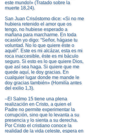
este mundo!» (Tratado sobre la
muerte 18,24).
San Juan Crisóstomo dice: «Si no me
hubiera retenido el amor que os
tengo, no hubiese esperado a
mañana para marcharme. En toda
ocasión yo digo: “Señor, hágase tu
voluntad. No lo que quiere éste o
aquél”. Este es mi alcázar, esta es mi
roca inaccesible, éste es mi báculo
seguro. Si esto es lo que quiere Dios,
que así sea haga. Si quiere que me
quede aquí, le doy gracias. En
cualquier lugar donde me mande le
doy gracias también» (Homilía antes
del exilio 1,3).
–El Salmo 15 tiene una plena
realización en Cristo, a quien el
Padre no permite experimentar la
corrupción, sino que lo levanta a su
presencia y lo sienta a su derecha.
Por Cristo el cristiano conoce la
realidad de la vida celeste, espera en