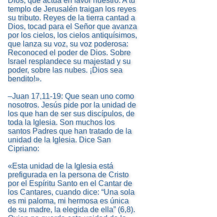
Dios, que actúa en favor nuestro. A tu
templo de Jerusalén traigan los reyes
su tributo. Reyes de la tierra cantad a
Dios, tocad para el Señor que avanza
por los cielos, los cielos antiquísimos,
que lanza su voz, su voz poderosa:
Reconoced el poder de Dios. Sobre
Israel resplandece su majestad y su
poder, sobre las nubes. ¡Dios sea
bendito!».
–Juan 17,11-19: Que sean uno como
nosotros. Jesús pide por la unidad de
los que han de ser sus discípulos, de
toda la Iglesia. Son muchos los
santos Padres que han tratado de la
unidad de la Iglesia. Dice San
Cipriano:
«Esta unidad de la Iglesia está
prefigurada en la persona de Cristo
por el Espíritu Santo en el Cantar de
los Cantares, cuando dice: “Una sola
es mi paloma, mi hermosa es única
de su madre, la elegida de ella” (6,8).