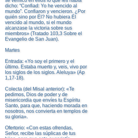
se verificó en ellos lo que les había
dicho: “Confiad: Yo he vencido al
mundo”. Confiaron y vencieron. ¿Por
quién sino por Él? No hubiera Él
vencido al mundo, si el mundo
alcanzase la victoria sobre sus
miembros» (Tratado 103,3 Sobre el
Evangelio de San Juan).
Martes
Entrada: «Yo soy el primero y el
último. Estaba muerto y, veis, vivo por
los siglos de los siglos. Aleluya» (Ap
1,17-18).
Colecta (del Misal anterior): «Te
pedimos, Dios de poder y de
misericordia que envíes tu Espíritu
Santo, para que, haciendo morada en
nosotros, nos convierta en templos de
su gloria».
Ofertorio: «Con estas ofrendas,
Señor, recibe las súplicas de tus