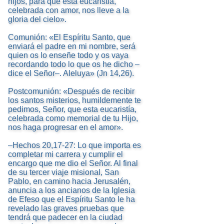
hijos, para que esta eucaristía,
celebrada con amor, nos lleve a la
gloria del cielo».
Comunión: «El Espíritu Santo, que
enviará el padre en mi nombre, será
quien os lo enseñe todo y os vaya
recordando todo lo que os he dicho –
dice el Señor–. Aleluya» (Jn 14,26).
Postcomunión: «Después de recibir
los santos misterios, humildemente te
pedimos, Señor, que esta eucaristía,
celebrada como memorial de tu Hijo,
nos haga progresar en el amor».
–Hechos 20,17-27: Lo que importa es
completar mi carrera y cumplir el
encargo que me dio el Señor. Al final
de su tercer viaje misional, San
Pablo, en camino hacia Jerusalén,
anuncia a los ancianos de la Iglesia
de Efeso que el Espíritu Santo le ha
revelado las graves pruebas que
tendrá que padecer en la ciudad