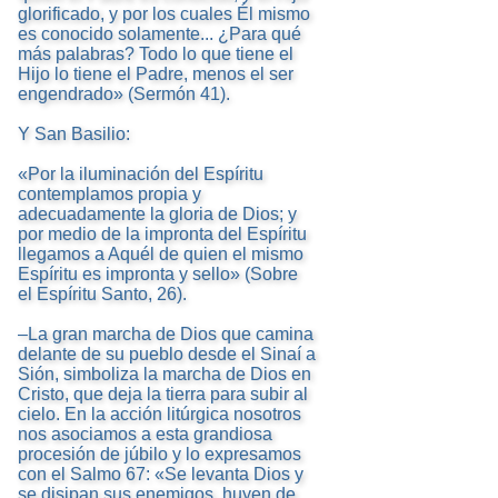
glorificado, y por los cuales Él mismo
es conocido solamente... ¿Para qué
más palabras? Todo lo que tiene el
Hijo lo tiene el Padre, menos el ser
engendrado» (Sermón 41).
Y San Basilio:
«Por la iluminación del Espíritu
contemplamos propia y
adecuadamente la gloria de Dios; y
por medio de la impronta del Espíritu
llegamos a Aquél de quien el mismo
Espíritu es impronta y sello» (Sobre
el Espíritu Santo, 26).
–La gran marcha de Dios que camina
delante de su pueblo desde el Sinaí a
Sión, simboliza la marcha de Dios en
Cristo, que deja la tierra para subir al
cielo. En la acción litúrgica nosotros
nos asociamos a esta grandiosa
procesión de júbilo y lo expresamos
con el Salmo 67: «Se levanta Dios y
se disipan sus enemigos, huyen de