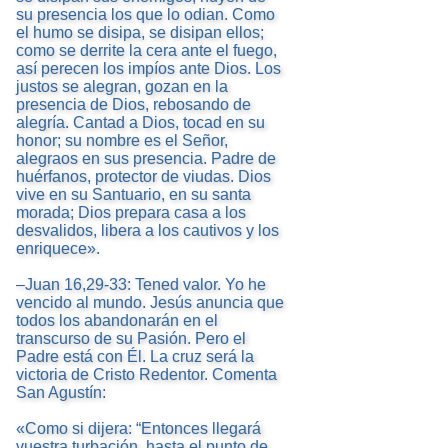
su presencia los que lo odian. Como
el humo se disipa, se disipan ellos;
como se derrite la cera ante el fuego,
así perecen los impíos ante Dios. Los
justos se alegran, gozan en la
presencia de Dios, rebosando de
alegría. Cantad a Dios, tocad en su
honor; su nombre es el Señor,
alegraos en sus presencia. Padre de
huérfanos, protector de viudas. Dios
vive en su Santuario, en su santa
morada; Dios prepara casa a los
desvalidos, libera a los cautivos y los
enriquece».
–Juan 16,29-33: Tened valor. Yo he
vencido al mundo. Jesús anuncia que
todos los abandonarán en el
transcurso de su Pasión. Pero el
Padre está con Él. La cruz será la
victoria de Cristo Redentor. Comenta
San Agustín:
«Como si dijera: “Entonces llegará
vuestra turbación, hasta el punto de