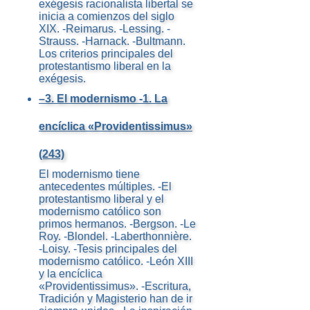
exégesis racionalista libertal se
inicia a comienzos del siglo
XIX. -Reimarus. -Lessing. -
Strauss. -Harnack. -Bultmann.
Los criterios principales del
protestantismo liberal en la
exégesis.
–3. El modernismo -1. La
encíclica «Providentissimus»
(243)
El modernismo tiene
antecedentes múltiples. -El
protestantismo liberal y el
modernismo católico son
primos hermanos. -Bergson. -Le
Roy. -Blondel. -Laberthonnière.
-Loisy. -Tesis principales del
modernismo católico. -León XIII
y la encíclica
«Providentissimus». -Escritura,
Tradición y Magisterio han de ir