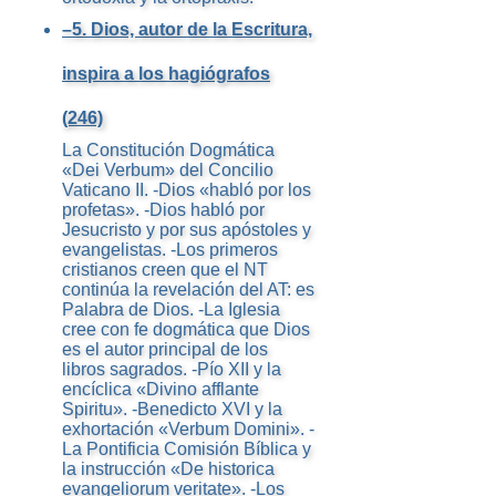
–5. Dios, autor de la Escritura,
inspira a los hagiógrafos
(246)
La Constitución Dogmática
«Dei Verbum» del Concilio
Vaticano II. -Dios «habló por los
profetas». -Dios habló por
Jesucristo y por sus apóstoles y
evangelistas. -Los primeros
cristianos creen que el NT
continúa la revelación del AT: es
Palabra de Dios. -La Iglesia
cree con fe dogmática que Dios
es el autor principal de los
libros sagrados. -Pío XII y la
encíclica «Divino afflante
Spiritu». -Benedicto XVI y la
exhortación «Verbum Domini». -
La Pontificia Comisión Bíblica y
la instrucción «De historica
evangeliorum veritate». -Los