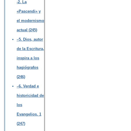
-2. La
«Pascendi» y
el modernismo
actual (245)
–5. Dios, autor
de la Escritura,
inspira a los
hagiógrafos
(246)
–6. Verdad e
historicidad de
los
Evangelios. 1
(247)