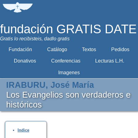
fundación GRATIS DATE
Gratis lo recibisteis, dadlo gratis
Fundación
Catálogo
Textos
Pedidos
Donativos
Conferencias
Lecturas L.H.
Imagenes
IRABURU, José María
Los Evangelios son verdaderos e
históricos
Indice