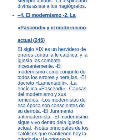
siempre unidos. -La inspiración
divina asiste a los hagiógrafos.
–4. El modernismo -2. La
«Pascendi» y el modernismo
actual (245)
El siglo XIX es un hervidero de
errores contra la fe católica, y la
Iglesia los combate
incesantemente. -El
modernismo como conjunto de
todos los errores y herejías. -El
decreto «Lamentabili». -La
encíclica «Pascendi». -Causas
del modernismo y sus
remedios. -Los modernistas de
esa época son conscientes de
su derrota. -El Juramento
antimodernista. -El modernismo
sigue vivo dentro dela Iglesia
actual. -Notas principales de los
católicos que mantienen hoy la
ortodoxia y la ortopraxis.