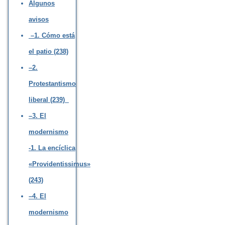
Algunos
avisos
–1. Cómo está
el patio (238)
–2.
Protestantismo
liberal (239)
–3. El
modernismo
-1. La encíclica
«Providentissimus»
(243)
–4. El
modernismo