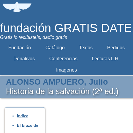
fundación GRATIS DATE
Gratis lo recibisteis, dadlo gratis
Fundación
Catálogo
Textos
Pedidos
Donativos
Conferencias
Lecturas L.H.
Imagenes
ALONSO AMPUERO, Julio
Historia de la salvación (2ª ed.)
Indice
El brazo de