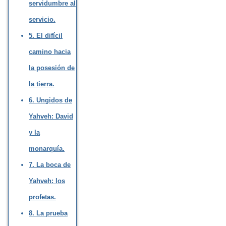
servidumbre al
servicio.
5. El difícil
camino hacia
la posesión de
la tierra.
6. Ungidos de
Yahveh: David
y la
monarquía.
7. La boca de
Yahveh: los
profetas.
8. La prueba