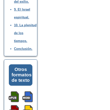
del exilio.
9. El Israel
espiritual.
10. La plenitud
de los
tiempos.
Conclusión.
Otros
formatos
de texto