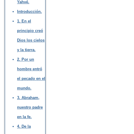
Yahvé.
Introducción.
1. En el
principio creó
Dios los cielos
y la tierra.
2. Por un
hombre entró
el pecado en el
mundo.
3. Abraham,
nuestro padre
en la fe.
4. De la