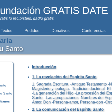
fundación GRATIS DATE
ratis lo recibisteis, dadlo gratis
Textos
Pedidos
Donativos
Conferencias
aría
tu Santo
Introducción
1. La revelación del Espíritu Santo
1. Sagrada Escritura. -Antiguo Testamento -
Santo
Magisterio y teología. -Tradición doctrinal -El
-La generación del Hijo -La procesión del Espí
tu Santo
Santo. -Las apropiaciones -Nombres del Espír
stianos
Amor, Don -Persona-amor, Persona-don -Otr
2. La comunicación del Espíritu Santo