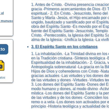
1. Antes de Cristo. -Divina presencia creacio
gracia -Primeros acercamientos de Dios -El 
 el
espiritual.- 2. En Cristo. -Jesucristo, lleno del
Santo y María -Jesús, el Hijo encarnado por o
ud munus»
ungido, bautizado y santificado por el Espíri
obra del Espíritu Santo -Es movido por el Espí
fuente del Espíritu Santo -Jesucristo, Templo
Cristo. -Pentecostés, la Iglesia del Espíritu S
alma de la Iglesia: -Unifica la Iglesia -La viv
3. El Espíritu Santo en los cristianos
xto
1. La inhabitación. -La Trinidad divina en los 
en la Tradición cristiana -Síntesis teológica -
Espiritualidad de la inhabitación.- 2. Gracia, 
Antropología sobrenatural -La gracia en la Bib
Hijos de Dios y coherederos con Cristo -Natu
gracias actuales -Las virtudes y los dones de
atos
de las virtudes y dones -Virtudes -Virtudes t
3. Los dones del Espíritu Santo -Dones del Es
modo humano y dones, al modo divino -Activi
mística -Los dones del Espíritu Santo y la per
de las virtudes y de los dones -Coinciden los 
remo o a vela -Los dones son activados por e
principio -Historia teológica y actualidad de 