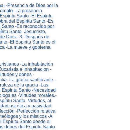
nal -Presencia de Dios por la
Templo -La presencia
 Espíritu Santo -El Espíritu
bra del Espíritu Santo -Es
tu Santo -Es reconocido por
ritu Santo -Jesucristo,
 de Dios.- 3. Después de
anto -El Espíritu Santo es el
ifica -La mueve y gobierna
cristianos -La inhabitación
Eucaristía e inhabitación -
virtudes y dones -
lia -La gracia santificante -
raleza de la gracia -Las
l Espíritu Santo -Necesidad
eologales -Virtudes morales.-
píritu Santo -Virtudes, al
dad ascética y pasividad
fección -Perfección relativa
teólogos y los místicos -A
l Espíritu Santo desde el
los dones del Espíritu Santo