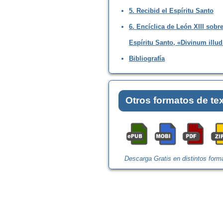
5. Recibid el Espíritu Santo
6. Encíclica de León XIII sobre
Espíritu Santo, «Divinum ill
Bibliografía
Otros formatos de te
Descarga Gratis en distintos form