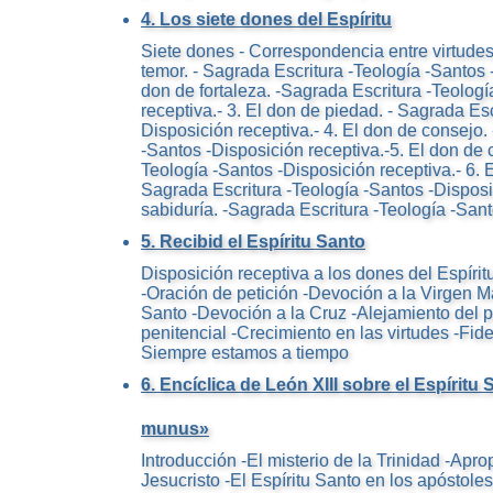
4. Los siete dones del Espíritu
Siete dones - Correspondencia entre virtudes
temor. - Sagrada Escritura -Teología -Santos -
don de fortaleza. -Sagrada Escritura -Teolog
receptiva.- 3. El don de piedad. - Sagrada Esc
Disposición receptiva.- 4. El don de consejo.
-Santos -Disposición receptiva.-5. El don de 
Teología -Santos -Disposición receptiva.- 6. 
Sagrada Escritura -Teología -Santos -Disposic
sabiduría. -Sagrada Escritura -Teología -San
5. Recibid el Espíritu Santo
Disposición receptiva a los dones del Espíri
-Oración de petición -Devoción a la Virgen Ma
Santo -Devoción a la Cruz -Alejamiento del 
penitencial -Crecimiento en las virtudes -Fide
Siempre estamos a tiempo
6. Encíclica de León XIII sobre el Espíritu 
munus»
Introducción -El misterio de la Trinidad -Apro
Jesucristo -El Espíritu Santo en los apóstole