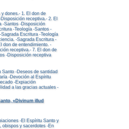
 y dones.- 1. El don de
Disposición receptiva.- 2. El
ía -Santos -Disposición
ritura -Teología -Santos -
 -Sagrada Escritura -Teología
ciencia. -Sagrada Escritura -
El don de entendimiento. -
ión receptiva.- 7. El don de
tos -Disposición receptiva
tu Santo -Deseos de santidad
ría -Devoción al Espíritu
pecado -Expiación
lidad a las gracias actuales -
Santo, «Divinum illud
piaciones -El Espíritu Santo y
s, obispos y sacerdotes -En