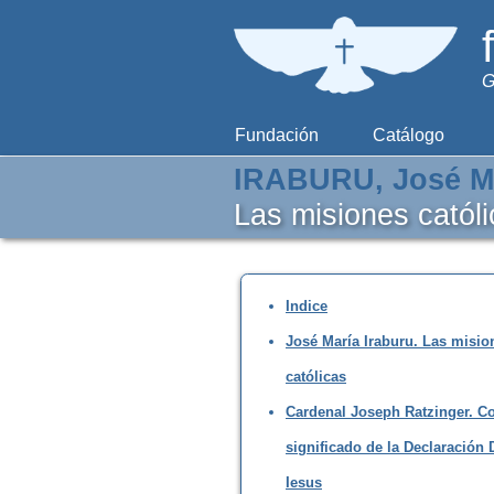
G
Fundación
Catálogo
IRABURU, José M
Las misiones catól
Indice
José María Iraburu. Las misio
católicas
Cardenal Joseph Ratzinger. Co
significado de la Declaración
Iesus