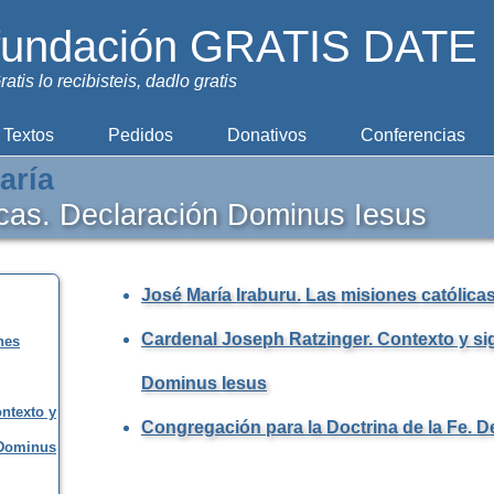
fundación GRATIS DATE
ratis lo recibisteis, dadlo gratis
Textos
Pedidos
Donativos
Conferencias
aría
icas. Declaración Dominus Iesus
José María Iraburu. Las misiones católica
Cardenal Joseph Ratzinger. Contexto y sig
nes
Dominus Iesus
ntexto y
Congregación para la Doctrina de la Fe. 
 Dominus