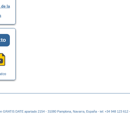
 de la
s
xto
atos
n GRATIS DATE apartado 2154 - 31080 Pamplona, Navarra, España - tel: +34 948 123 612 -