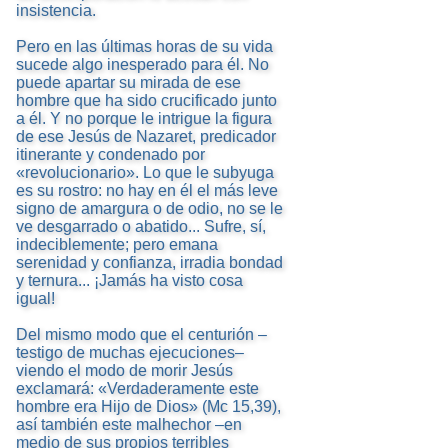
insistencia.
Pero en las últimas horas de su vida
sucede algo inesperado para él. No
puede apartar su mirada de ese
hombre que ha sido crucificado junto
a él. Y no porque le intrigue la figura
de ese Jesús de Nazaret, predicador
itinerante y condenado por
«revolucionario». Lo que le subyuga
es su rostro: no hay en él el más leve
signo de amargura o de odio, no se le
ve desgarrado o abatido... Sufre, sí,
indeciblemente; pero emana
serenidad y confianza, irradia bondad
y ternura... ¡Jamás ha visto cosa
igual!
Del mismo modo que el centurión –
testigo de muchas ejecuciones–
viendo el modo de morir Jesús
exclamará: «Verdaderamente este
hombre era Hijo de Dios» (Mc 15,39),
así también este malhechor –en
medio de sus propios terribles