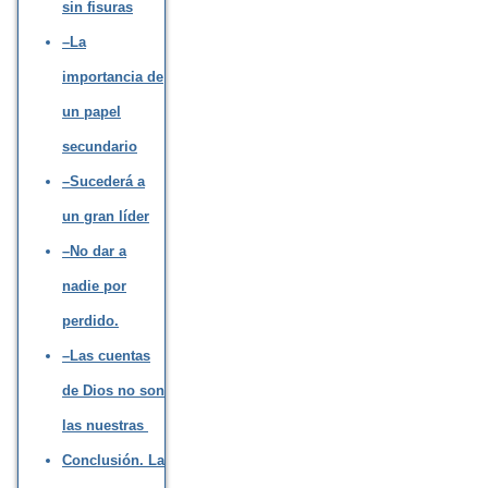
sin fisuras
–La
importancia de
un papel
secundario
–Sucederá a
un gran líder
–No dar a
nadie por
perdido.
–Las cuentas
de Dios no son
las nuestras
Conclusión. La