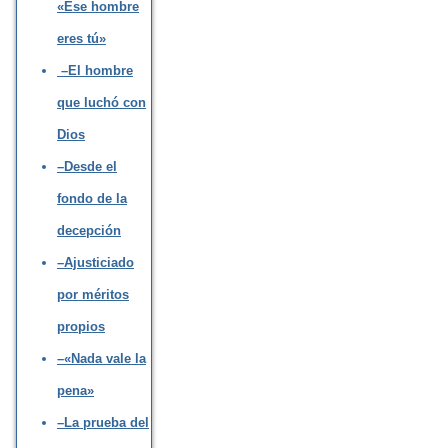
«Ese hombre
eres tú»
–El hombre
que luchó con
Dios
–Desde el
fondo de la
decepción
–Ajusticiado
por méritos
propios
–«Nada vale la
pena»
–La prueba del