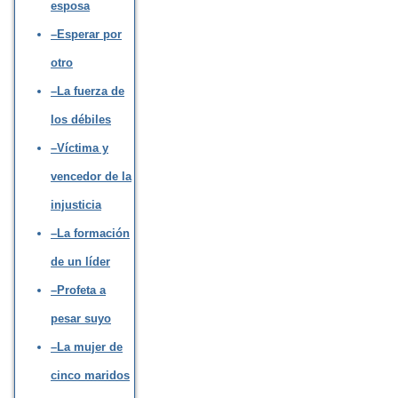
esposa
–Esperar por
otro
–La fuerza de
los débiles
–Víctima y
vencedor de la
injusticia
–La formación
de un líder
–Profeta a
pesar suyo
–La mujer de
cinco maridos