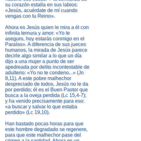
su corazón estalla en sus labios:
«Jesús, acuérdate de mí cuando
vengas con tu Reino».
Ahora es Jesús quien le mira a él con
infinita ternura y amor: «Yo te
aseguro, hoy estarás conmigo en el
Paraíso». A diferencia de sus jueces
humanos, la mirada de Jesús parece
decirle algo similar a lo que un día
dijo a una mujer a punto de ser
apedreada por delito incontestable de
adulterio: «Yo no te condeno...» (Jn
8,11). A este pobre malhechor
despreciado de todos, Jesús no le da
por perdido; él es el Buen Pastor que
busca a la oveja perdida (Lc 15,4-7);
y ha venido precisamente para eso:
«a buscar y salvar lo que estaba
perdido» (Lc 19,10).
Han bastado pocas horas para que
este hombre degradado se regenere,
para que este malhechor pase del
crimen a la santidad. Ahora es un