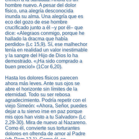
hombre nuevo. A pesar del dolor
físico, una alegría desconocida
inunda su alma. Una alegría que es
eco del gozo de ese hombre
crucificado junto a él –y por él– que
dice: «Alegraos conmigo, porque he
hallado la dracma que había
perdido» (Lc 15,9). Sí, ese malhechor
tenía en realidad un valor inestimable
y la sangre del Hijo de Dios lo ha
demostrado. «¡Ha sido comprado a
buen precio!» (1Cor 6,20).
Hasta los dolores físicos parecen
ahora más leves. Ante sus ojos se
abre el horizonte sin límites de la
eternidad. Todo su ser rebosa
agradecimiento. Podría repetir con el
viejo Simeón: «Ahora, Señor, puedes
dejar a tu siervo irse en paz porque
mis ojos han visto a tu Salvador» (Lc
2,29-30). Mira de nuevo al Nazareno.
Como él, convierte sus torturantes
dolores en ofrenda de amor al Padre