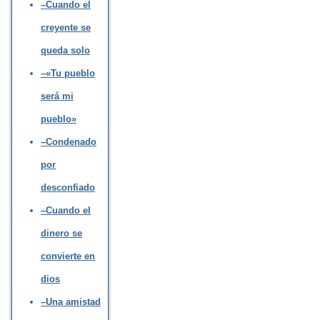
–Cuando el
creyente se
queda solo
–«Tu pueblo
será mi
pueblo»
–Condenado
por
desconfiado
–Cuando el
dinero se
convierte en
dios
–Una amistad