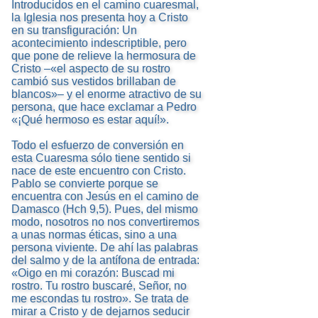
Introducidos en el camino cuaresmal,
la Iglesia nos presenta hoy a Cristo
en su transfiguración: Un
acontecimiento indescriptible, pero
que pone de relieve la hermosura de
Cristo –«el aspecto de su rostro
cambió sus vestidos brillaban de
blancos»– y el enorme atractivo de su
persona, que hace exclamar a Pedro
«¡Qué hermoso es estar aquí!».
Todo el esfuerzo de conversión en
esta Cuaresma sólo tiene sentido si
nace de este encuentro con Cristo.
Pablo se convierte porque se
encuentra con Jesús en el camino de
Damasco (Hch 9,5). Pues, del mismo
modo, nosotros no nos convertiremos
a unas normas éticas, sino a una
persona viviente. De ahí las palabras
del salmo y de la antífona de entrada:
«Oigo en mi corazón: Buscad mi
rostro. Tu rostro buscaré, Señor, no
me escondas tu rostro». Se trata de
mirar a Cristo y de dejarnos seducir