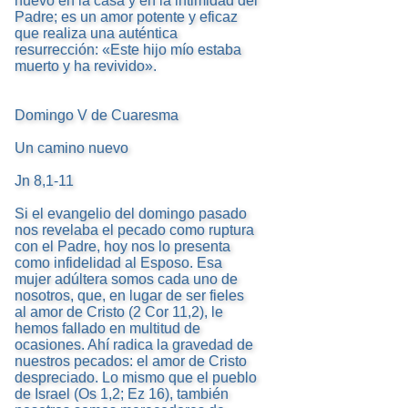
nuevo en la casa y en la intimidad del
Padre; es un amor potente y eficaz
que realiza una auténtica
resurrección: «Este hijo mío estaba
muerto y ha revivido».
Domingo V de Cuaresma
Un camino nuevo
Jn 8,1-11
Si el evangelio del domingo pasado
nos revelaba el pecado como ruptura
con el Padre, hoy nos lo presenta
como infidelidad al Esposo. Esa
mujer adúltera somos cada uno de
nosotros, que, en lugar de ser fieles
al amor de Cristo (2 Cor 11,2), le
hemos fallado en multitud de
ocasiones. Ahí radica la gravedad de
nuestros pecados: el amor de Cristo
despreciado. Lo mismo que el pueblo
de Israel (Os 1,2; Ez 16), también