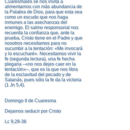
Cuaresmales se nos invita a
alimentarnos con más abundancia de
la Palabra de Dios, para que esta sea
como un escudo que nos haga
inmunes a las asechanzas del
enemigo. El salmo responsorial nos
recuerda la confianza que, ante la
prueba, Cristo tiene en el Padre y que
nosotros necesitamos para no
sucumbir a la tentación: «Me invocará
y lo escucharé». Necesitamos vivir la
fe (segunda lectura), una fe hecha
plegaria –«no nos dejes caer en la
tentación»–, que es la que nos libra
de la esclavitud del pecado y de
Satanás, pues sólo la fe da la victoria
(1 Jn 5,4).
Domingo II de Cuaresma
Dejarnos seducir por Cristo
Lc 9,28-36