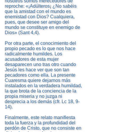
nosotros somos merecedores de
reproche: «¡Adúlteros¡ ¿No sabéis
que la amistad con el mundo es
enemistad con Dios? Cualquiera,
pues, que desee ser amigo del
mundo se constituye en enemigo de
Dios» (Sant 4,4).
Por otra parte, el conocimiento del
propio pecado es lo que nos hace
radicalmente humildes. Los
acusadores de esta mujer
desaparecen uno tras otro cuando
Jesús les hace ver que son tan
pecadores como ella. La presente
Cuaresma quiere dejarnos más
instalados en la verdadera humildad,
la que brota de la conciencia de la
propia miseria y no juzga ni
desprecia a los demás (cfr. Lc 18, 9-
14).
Finalmente, este relato manifiesta
toda la fuerza y la profundidad del
perdón de Cristo, que no consiste en