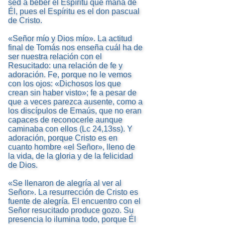
sed a beber el Espíritu que mana de
Él, pues el Espíritu es el don pascual
de Cristo.
«Señor mío y Dios mío». La actitud
final de Tomás nos enseña cuál ha de
ser nuestra relación con el
Resucitado: una relación de fe y
adoración. Fe, porque no le vemos
con los ojos: «Dichosos los que
crean sin haber visto»; fe a pesar de
que a veces parezca ausente, como a
los discípulos de Emaús, que no eran
capaces de reconocerle aunque
caminaba con ellos (Lc 24,13ss). Y
adoración, porque Cristo es en
cuanto hombre «el Señor», lleno de
la vida, de la gloria y de la felicidad
de Dios.
«Se llenaron de alegría al ver al
Señor». La resurrección de Cristo es
fuente de alegría. El encuentro con el
Señor resucitado produce gozo. Su
presencia lo ilumina todo, porque Él