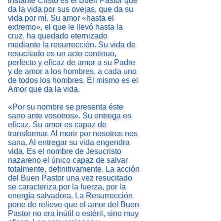
instante Cristo es el Buen Pastor que
da la vida por sus ovejas, que da su
vida por mí. Su amor «hasta el
extremo», el que le llevó hasta la
cruz, ha quedado eternizado
mediante la resurrección. Su vida de
resucitado es un acto continuo,
perfecto y eficaz de amor a su Padre
y de amor a los hombres, a cada uno
de todos los hombres. Él mismo es el
Amor que da la vida.
«Por su nombre se presenta éste
sano ante vosotros». Su entrega es
eficaz. Su amor es capaz de
transformar. Al morir por nosotros nos
sana. Al entregar su vida engendra
vida. Es el nombre de Jesucristo
nazareno el único capaz de salvar
totalmente, definitivamente. La acción
del Buen Pastor una vez resucitado
se caracteriza por la fuerza, por la
energía salvadora. La Resurrección
pone de relieve que el amor del Buen
Pastor no era inútil o estéril, sino muy