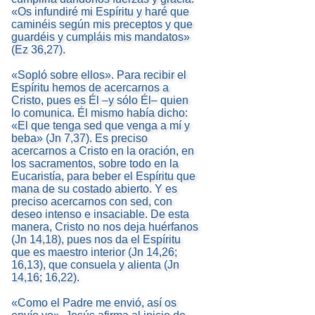
«Os infundiré mi Espíritu y haré que
caminéis según mis preceptos y que
guardéis y cumpláis mis mandatos»
(Ez 36,27).
«Sopló sobre ellos». Para recibir el
Espíritu hemos de acercarnos a
Cristo, pues es Él –y sólo Él– quien
lo comunica. Él mismo había dicho:
«El que tenga sed que venga a mí y
beba» (Jn 7,37). Es preciso
acercarnos a Cristo en la oración, en
los sacramentos, sobre todo en la
Eucaristía, para beber el Espíritu que
mana de su costado abierto. Y es
preciso acercarnos con sed, con
deseo intenso e insaciable. De esta
manera, Cristo no nos deja huérfanos
(Jn 14,18), pues nos da el Espíritu
que es maestro interior (Jn 14,26;
16,13), que consuela y alienta (Jn
14,16; 16,22).
«Como el Padre me envió, así os