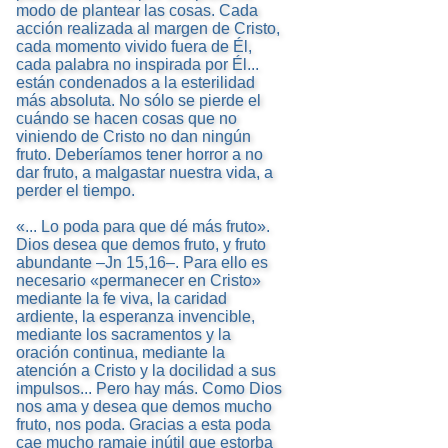
modo de plantear las cosas. Cada
acción realizada al margen de Cristo,
cada momento vivido fuera de Él,
cada palabra no inspirada por Él...
están condenados a la esterilidad
más absoluta. No sólo se pierde el
cuándo se hacen cosas que no
viniendo de Cristo no dan ningún
fruto. Deberíamos tener horror a no
dar fruto, a malgastar nuestra vida, a
perder el tiempo.
«... Lo poda para que dé más fruto».
Dios desea que demos fruto, y fruto
abundante –Jn 15,16–. Para ello es
necesario «permanecer en Cristo»
mediante la fe viva, la caridad
ardiente, la esperanza invencible,
mediante los sacramentos y la
oración continua, mediante la
atención a Cristo y la docilidad a sus
impulsos... Pero hay más. Como Dios
nos ama y desea que demos mucho
fruto, nos poda. Gracias a esta poda
cae mucho ramaje inútil que estorba