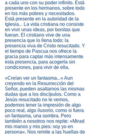
a cada uno con su poder infinito. Está
presente en los hermanos, sobre todo
en los más pobres y necesitados.
Está presente en la autoridad de la
Iglesia... La vida cristiana no consiste
en vivir unas ideas, por bonitas que
fueran. El cristiano vive de una
presencia que lo llena todo: la
presencia viva de Cristo resucitado. Y
el tiempo de Pascua nos ofrece la
gracia para captar más intensamente
esta presencia, para acogerla sin
condiciones, para vivir de ella.
«Creían ver un fantasma...» Aun
creyendo en la Resurrección del
Señor, pueden asaltarnos las mismas
dudas que a los discípulos. Como a
Jesús resucitado no le vemos,
podemos tener la impresión de algo
poco real, algo ilusorio, como si fuera
un fantasma, una sombra. Pero
también a nosotros nos repite: «Mirad
mis manos y mis pies: soy yo en
persona». Nos remite a las huellas de