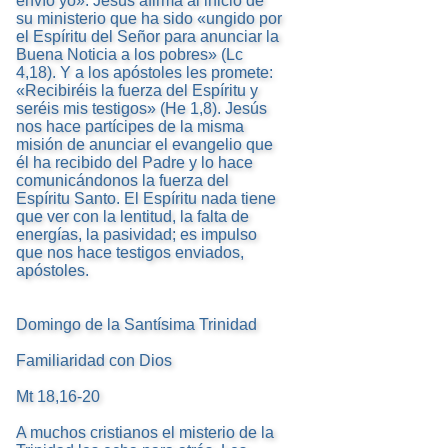
envío yo». Jesús afirma al inicio de
su ministerio que ha sido «ungido por
el Espíritu del Señor para anunciar la
Buena Noticia a los pobres» (Lc
4,18). Y a los apóstoles les promete:
«Recibiréis la fuerza del Espíritu y
seréis mis testigos» (He 1,8). Jesús
nos hace partícipes de la misma
misión de anunciar el evangelio que
él ha recibido del Padre y lo hace
comunicándonos la fuerza del
Espíritu Santo. El Espíritu nada tiene
que ver con la lentitud, la falta de
energías, la pasividad; es impulso
que nos hace testigos enviados,
apóstoles.
Domingo de la Santísima Trinidad
Familiaridad con Dios
Mt 18,16-20
A muchos cristianos el misterio de la