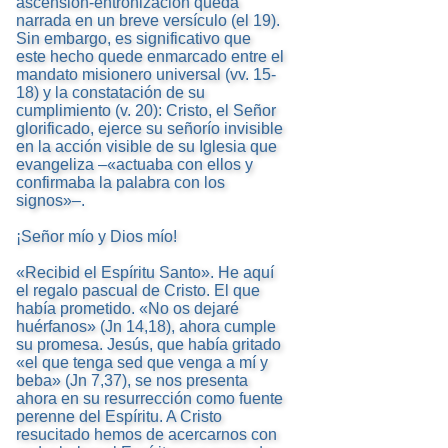
ascensión-entronización queda
narrada en un breve versículo (el 19).
Sin embargo, es significativo que
este hecho quede enmarcado entre el
mandato misionero universal (vv. 15-
18) y la constatación de su
cumplimiento (v. 20): Cristo, el Señor
glorificado, ejerce su señorío invisible
en la acción visible de su Iglesia que
evangeliza –«actuaba con ellos y
confirmaba la palabra con los
signos»–.
¡Señor mío y Dios mío!
«Recibid el Espíritu Santo». He aquí
el regalo pascual de Cristo. El que
había prometido. «No os dejaré
huérfanos» (Jn 14,18), ahora cumple
su promesa. Jesús, que había gritado
«el que tenga sed que venga a mí y
beba» (Jn 7,37), se nos presenta
ahora en su resurrección como fuente
perenne del Espíritu. A Cristo
resucitado hemos de acercarnos con