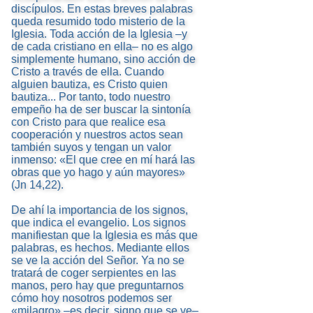
discípulos. En estas breves palabras
queda resumido todo misterio de la
Iglesia. Toda acción de la Iglesia –y
de cada cristiano en ella– no es algo
simplemente humano, sino acción de
Cristo a través de ella. Cuando
alguien bautiza, es Cristo quien
bautiza... Por tanto, todo nuestro
empeño ha de ser buscar la sintonía
con Cristo para que realice esa
cooperación y nuestros actos sean
también suyos y tengan un valor
inmenso: «El que cree en mí hará las
obras que yo hago y aún mayores»
(Jn 14,22).
De ahí la importancia de los signos,
que indica el evangelio. Los signos
manifiestan que la Iglesia es más que
palabras, es hechos. Mediante ellos
se ve la acción del Señor. Ya no se
tratará de coger serpientes en las
manos, pero hay que preguntarnos
cómo hoy nosotros podemos ser
«milagro» –es decir, signo que se ve–