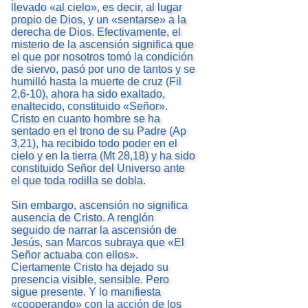
llevado «al cielo», es decir, al lugar
propio de Dios, y un «sentarse» a la
derecha de Dios. Efectivamente, el
misterio de la ascensión significa que
el que por nosotros tomó la condición
de siervo, pasó por uno de tantos y se
humilló hasta la muerte de cruz (Fil
2,6-10), ahora ha sido exaltado,
enaltecido, constituido «Señor».
Cristo en cuanto hombre se ha
sentado en el trono de su Padre (Ap
3,21), ha recibido todo poder en el
cielo y en la tierra (Mt 28,18) y ha sido
constituido Señor del Universo ante
el que toda rodilla se dobla.
Sin embargo, ascensión no significa
ausencia de Cristo. A renglón
seguido de narrar la ascensión de
Jesús, san Marcos subraya que «El
Señor actuaba con ellos».
Ciertamente Cristo ha dejado su
presencia visible, sensible. Pero
sigue presente. Y lo manifiesta
«cooperando» con la acción de los