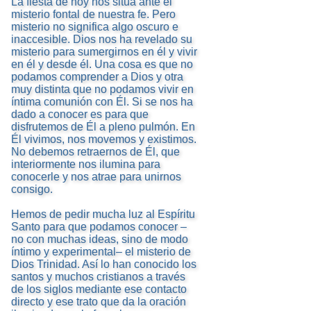
La fiesta de hoy nos sitúa ante el
misterio fontal de nuestra fe. Pero
misterio no significa algo oscuro e
inaccesible. Dios nos ha revelado su
misterio para sumergirnos en él y vivir
en él y desde él. Una cosa es que no
podamos comprender a Dios y otra
muy distinta que no podamos vivir en
íntima comunión con Él. Si se nos ha
dado a conocer es para que
disfrutemos de Él a pleno pulmón. En
Él vivimos, nos movemos y existimos.
No debemos retraernos de Él, que
interiormente nos ilumina para
conocerle y nos atrae para unirnos
consigo.
Hemos de pedir mucha luz al Espíritu
Santo para que podamos conocer –
no con muchas ideas, sino de modo
íntimo y experimental– el misterio de
Dios Trinidad. Así lo han conocido los
santos y muchos cristianos a través
de los siglos mediante ese contacto
directo y ese trato que da la oración