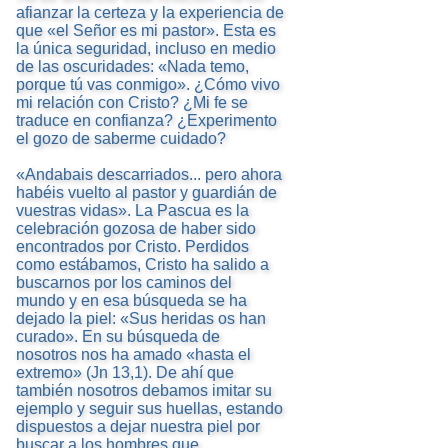
afianzar la certeza y la experiencia de
que «el Señor es mi pastor». Esta es
la única seguridad, incluso en medio
de las oscuridades: «Nada temo,
porque tú vas conmigo». ¿Cómo vivo
mi relación con Cristo? ¿Mi fe se
traduce en confianza? ¿Experimento
el gozo de saberme cuidado?
«Andabais descarriados... pero ahora
habéis vuelto al pastor y guardián de
vuestras vidas». La Pascua es la
celebración gozosa de haber sido
encontrados por Cristo. Perdidos
como estábamos, Cristo ha salido a
buscarnos por los caminos del
mundo y en esa búsqueda se ha
dejado la piel: «Sus heridas os han
curado». En su búsqueda de
nosotros nos ha amado «hasta el
extremo» (Jn 13,1). De ahí que
también nosotros debamos imitar su
ejemplo y seguir sus huellas, estando
dispuestos a dejar nuestra piel por
buscar a los hombres que