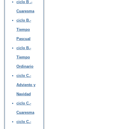
ciclo B .-
Cuaresma
ciclo B.-
Tiempo
Pascual
ciclo B.-
Tiempo
Ordinario
ciclo C.-
Adviento y
Navidad
ciclo C.-
Cuaresma
ciclo C.-