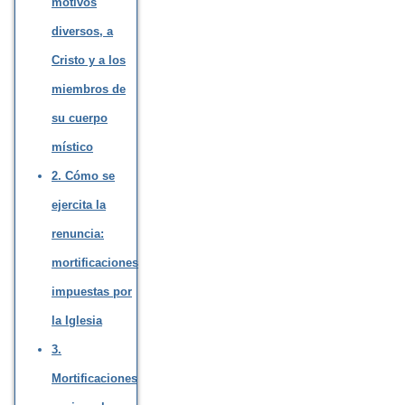
motivos
diversos, a
Cristo y a los
miembros de
su cuerpo
místico
2. Cómo se
ejercita la
renuncia:
mortificaciones
impuestas por
la Iglesia
3.
Mortificaciones