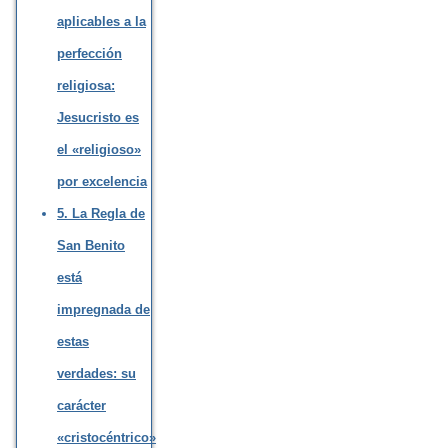
aplicables a la
perfección
religiosa:
Jesucristo es
el «religioso»
por excelencia
5. La Regla de
San Benito
está
impregnada de
estas
verdades: su
carácter
«cristocéntrico»