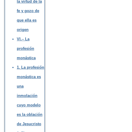
la virtud de la
fe y gozo de
que ella es
origen
VI.– La
profesión
monástica
1. La profesión
monástica es
una
inmolación
cuyo modelo
es la oblación
de Jesucristo