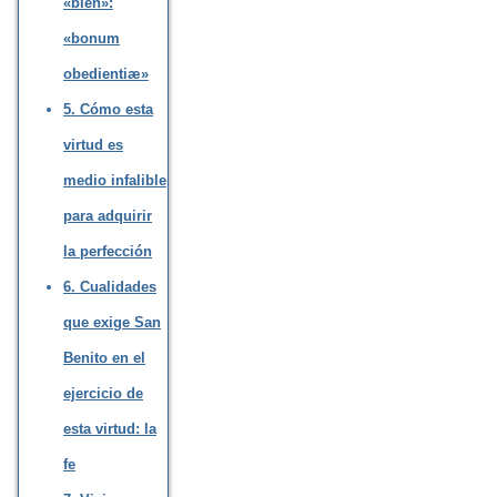
«bien»:
«bonum
obedientiæ»
5. Cómo esta
virtud es
medio infalible
para adquirir
la perfección
6. Cualidades
que exige San
Benito en el
ejercicio de
esta virtud: la
fe