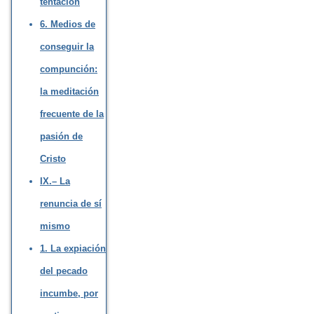
tentación
6. Medios de
conseguir la
compunción:
la meditación
frecuente de la
pasión de
Cristo
IX.– La
renuncia de sí
mismo
1. La expiación
del pecado
incumbe, por