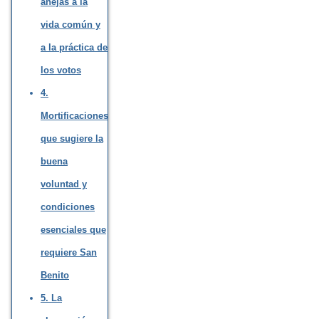
anejas a la
vida común y
a la práctica de
los votos
4.
Mortificaciones
que sugiere la
buena
voluntad y
condiciones
esenciales que
requiere San
Benito
5. La