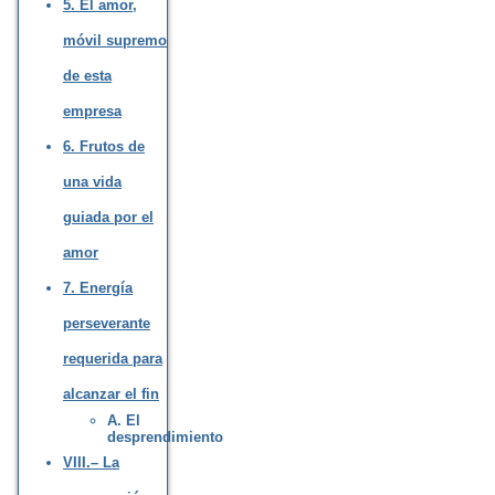
5. El amor,
móvil supremo
de esta
empresa
6. Frutos de
una vida
guiada por el
amor
7. Energía
perseverante
requerida para
alcanzar el fin
A. El
desprendimiento
VIII.– La