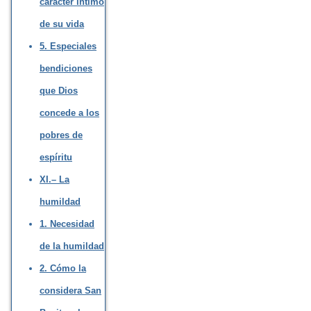
carácter íntimo
de su vida
5. Especiales
bendiciones
que Dios
concede a los
pobres de
espíritu
XI.– La
humildad
1. Necesidad
de la humildad
2. Cómo la
considera San