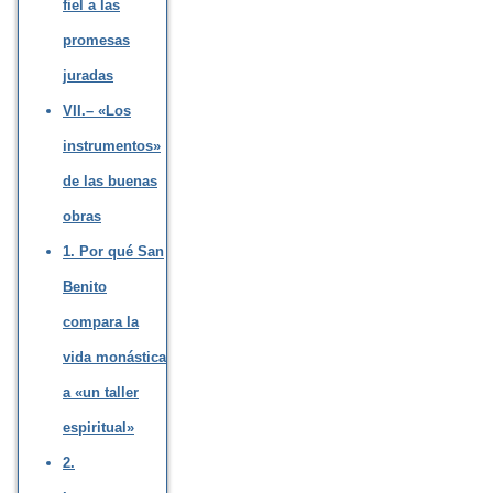
fiel a las
promesas
juradas
VII.– «Los
instrumentos»
de las buenas
obras
1. Por qué San
Benito
compara la
vida monástica
a «un taller
espiritual»
2.