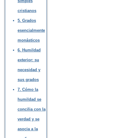
simples
cristianos
5. Grados
esencialmente
monásticos
6. Humildad
exterior: su
necesidad y
sus grados
7. Cómo la
humildad se
concilia con la
verdad y se
asocia a la