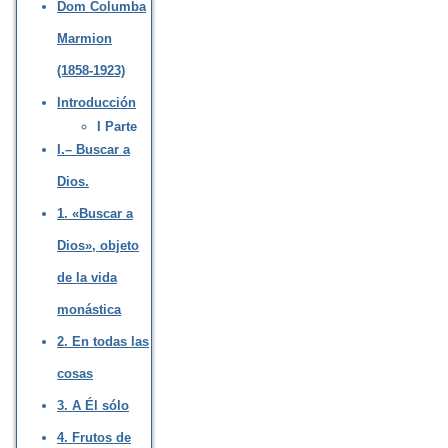
Dom Columba
Marmion
(1858-1923)
Introducción
I Parte
I.– Buscar a
Dios.
1. «Buscar a
Dios», objeto
de la vida
monástica
2. En todas las
cosas
3. A Él sólo
4. Frutos de