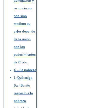
abnegación y
renuncia no
son sino
medios: su
valor depende
de la unión
con los
padecimientos
de Cristo
X.– La pobreza
1. Qué exige
San Benito
respecto a la
pobreza