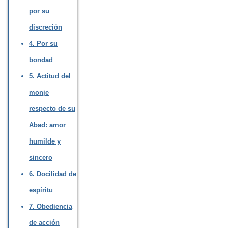
por su
discreción
4. Por su
bondad
5. Actitud del
monje
respecto de su
Abad: amor
humilde y
sincero
6. Docilidad de
espíritu
7. Obediencia
de acción