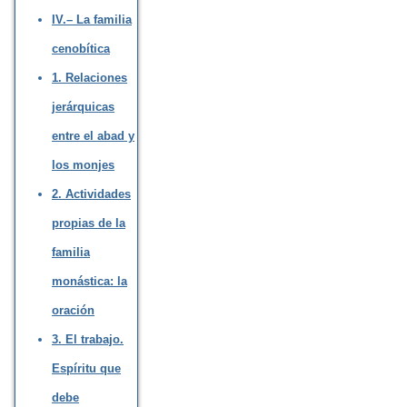
IV.– La familia
cenobítica
1. Relaciones
jerárquicas
entre el abad y
los monjes
2. Actividades
propias de la
familia
monástica: la
oración
3. El trabajo.
Espíritu que
debe