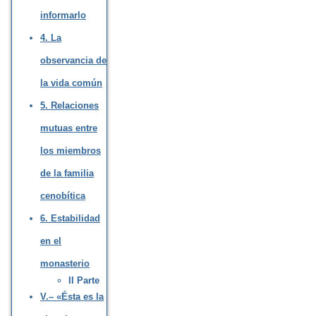
informarlo
4. La
observancia de
la vida común
5. Relaciones
mutuas entre
los miembros
de la familia
cenobítica
6. Estabilidad
en el
monasterio
II Parte
V.– «Ésta es la