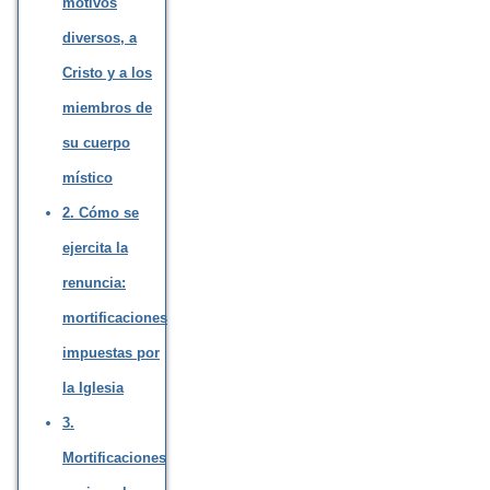
motivos
diversos, a
Cristo y a los
miembros de
su cuerpo
místico
2. Cómo se
ejercita la
renuncia:
mortificaciones
impuestas por
la Iglesia
3.
Mortificaciones