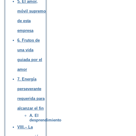
5. El amor,
móvil supremo
de esta
empresa
6. Frutos de
una vida
guiada por el
amor
7. Energía
perseverante
requerida para
alcanzar el fin
A. El
desprendimiento
VIII.– La