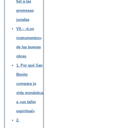
fiel a las
promesas
juradas
VII.– «Los
instrumentos»
de las buenas
obras
1. Por qué San
Benito
compara la
vida monástica
a «un taller
espiritual»
2.