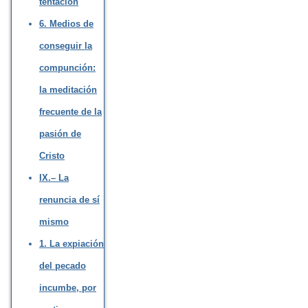
tentación
6. Medios de
conseguir la
compunción:
la meditación
frecuente de la
pasión de
Cristo
IX.– La
renuncia de sí
mismo
1. La expiación
del pecado
incumbe, por