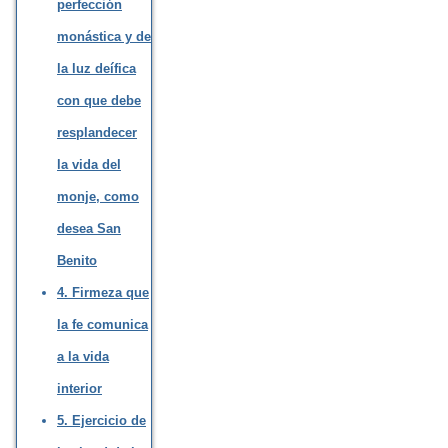
perfección
monástica y de
la luz deífica
con que debe
resplandecer
la vida del
monje, como
desea San
Benito
4. Firmeza que
la fe comunica
a la vida
interior
5. Ejercicio de