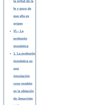
la virtud de la
fe y gozo de
que ella es
origen
VI.– La
profesión
monástica
1. La profesión
monástica es
una
inmolación
cuyo modelo
es la oblación
de Jesucristo