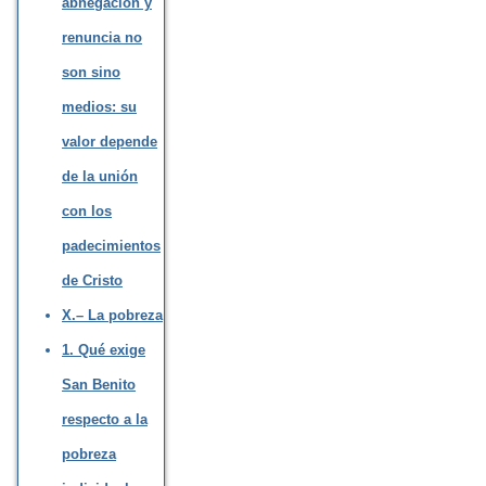
abnegación y
renuncia no
son sino
medios: su
valor depende
de la unión
con los
padecimientos
de Cristo
X.– La pobreza
1. Qué exige
San Benito
respecto a la
pobreza