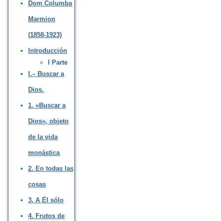
Dom Columba
Marmion
(1858-1923)
Introducción
I Parte
I.– Buscar a
Dios.
1. «Buscar a
Dios», objeto
de la vida
monástica
2. En todas las
cosas
3. A Él sólo
4. Frutos de