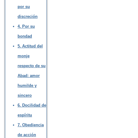
por su
discreción
4. Por su
bondad
5. Actitud del
monje
respecto de su
Abad: amor
humilde y
sincero
6. Docilidad de
espíritu
7. Obediencia
de acción