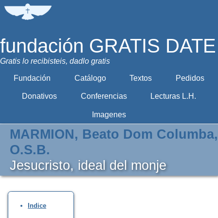
fundación GRATIS DATE
Gratis lo recibisteis, dadlo gratis
Fundación
Catálogo
Textos
Pedidos
Donativos
Conferencias
Lecturas L.H.
Imagenes
MARMION, Beato Dom Columba,
O.S.B.
Jesucristo, ideal del monje
Indice