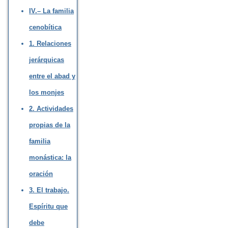
IV.– La familia
cenobítica
1. Relaciones
jerárquicas
entre el abad y
los monjes
2. Actividades
propias de la
familia
monástica: la
oración
3. El trabajo.
Espíritu que
debe