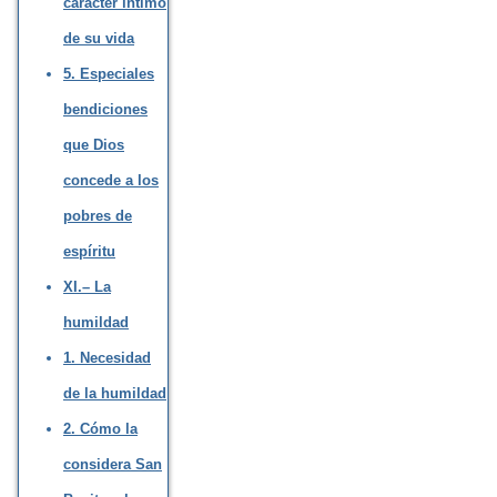
carácter íntimo
de su vida
5. Especiales
bendiciones
que Dios
concede a los
pobres de
espíritu
XI.– La
humildad
1. Necesidad
de la humildad
2. Cómo la
considera San