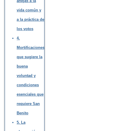
anejas a la
vida común y
a la práctica de
los votos
4.
Mortificaciones
que sugiere la
buena
voluntad y
condiciones
esenciales que
requiere San
Benito
5. La