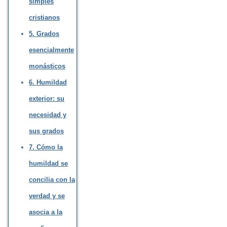
simples
cristianos
5. Grados
esencialmente
monásticos
6. Humildad
exterior: su
necesidad y
sus grados
7. Cómo la
humildad se
concilia con la
verdad y se
asocia a la