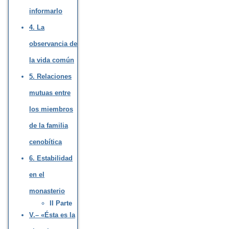
informarlo
4. La
observancia de
la vida común
5. Relaciones
mutuas entre
los miembros
de la familia
cenobítica
6. Estabilidad
en el
monasterio
II Parte
V.– «Ésta es la