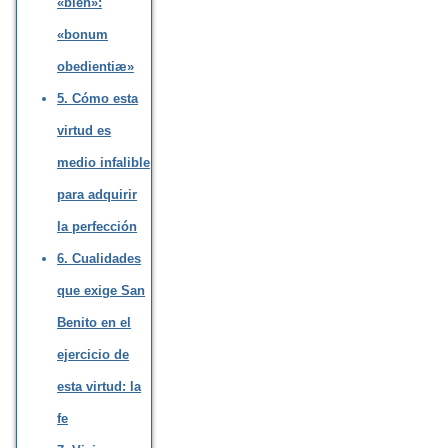
«bien»:
«bonum
obedientiæ»
5. Cómo esta
virtud es
medio infalible
para adquirir
la perfección
6. Cualidades
que exige San
Benito en el
ejercicio de
esta virtud: la
fe