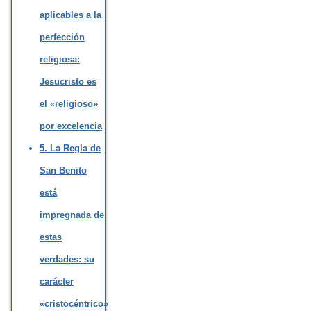
aplicables a la
perfección
religiosa:
Jesucristo es
el «religioso»
por excelencia
5. La Regla de
San Benito
está
impregnada de
estas
verdades: su
carácter
«cristocéntrico»