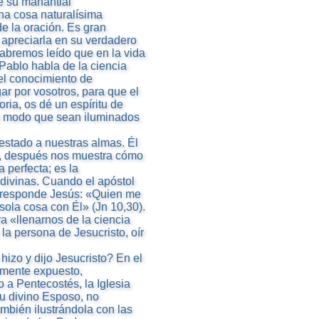
e su manantial
una cosa naturalísima
de la oración. Es gran
a apreciarla en su verdadero
abremos leído que en la vida
 Pablo habla de la ciencia
el conocimiento de
gar por vosotros, para que el
ria, os dé un espíritu de
de modo que sean iluminados
estado a nuestras almas. Él
os, después nos muestra cómo
 perfecta; es la
 divinas. Cuando el apóstol
e responde Jesús: «Quien me
sola cosa con Él» (Jn 10,30).
ra «llenarnos de la ciencia
la persona de Jesucristo, oír
izo y dijo Jesucristo? En el
emente expuesto,
 a Pentecostés, la Iglesia
su divino Esposo, no
mbién ilustrándola con las