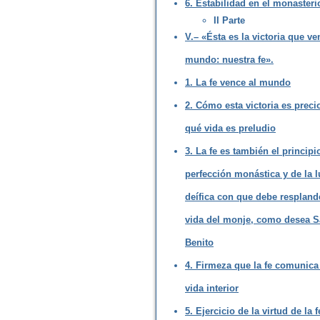
6. Estabilidad en el monasteri
II Parte
V.– «Ésta es la victoria que ve
mundo: nuestra fe».
1. La fe vence al mundo
2. Cómo esta victoria es preci
qué vida es preludio
3. La fe es también el principi
perfección monástica y de la l
deífica con que debe respland
vida del monje, como desea 
Benito
4. Firmeza que la fe comunica 
vida interior
5. Ejercicio de la virtud de la 