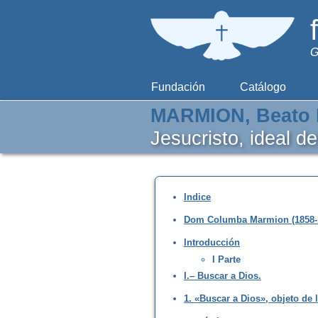
G
Fundación
Catálogo
MARMION, Beato 
Jesucristo, ideal d
Indice
Dom Columba Marmion (1858-
Introducción
I Parte
I.– Buscar a Dios.
1. «Buscar a Dios», objeto de 