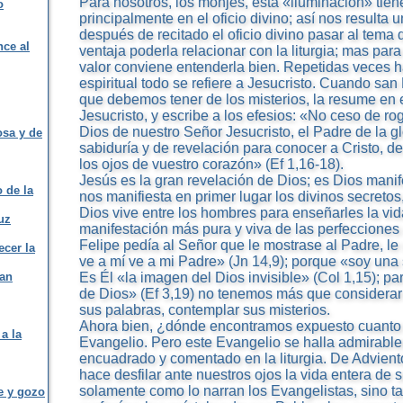
Para nosotros, los monjes, esta «iluminación» tien
o
principalmente en el oficio divino; así nos resulta 
después de recitado el oficio divino pasar al tema 
nce al
ventaja poderla relacionar con la liturgia; mas par
valor conviene entenderla bien. Repetidas veces h
espiritual todo se refiere a Jesucristo. Cuando san
que debemos tener de los misterios, la resume en 
Jesucristo, y escribe a los efesios: «No ceso de ro
Dios de nuestro Señor Jesucristo, el Padre de la glo
osa y de
sabiduría y de revelación para conocer a Cristo, 
los ojos de vuestro corazón» (Ef 1,16-18).
Jesús es la gran revelación de Dios; es Dios manif
o de la
nos manifiesta en primer lugar los divinos secret
Dios vive entre los hombres para enseñarles la vida
uz
manifestación más pura y viva de las perfecciones
Felipe pedía al Señor que le mostrase al Padre, l
ecer la
ve a mí ve a mi Padre» (Jn 14,9); porque «soy una 
San
Es Él «la imagen del Dios invisible» (Col 1,15); pa
de Dios» (Ef 3,19) no tenemos más que considerar 
sus palabras, contemplar sus misterios.
Ahora bien, ¿dónde encontramos expuesto cuanto h
a la
Evangelio. Pero este Evangelio se halla admirabl
encuadrado y comentado en la liturgia. De Adviento
hace desfilar ante nuestros ojos la vida entera de 
solamente como lo narran los Evangelistas, sino ta
fe y gozo