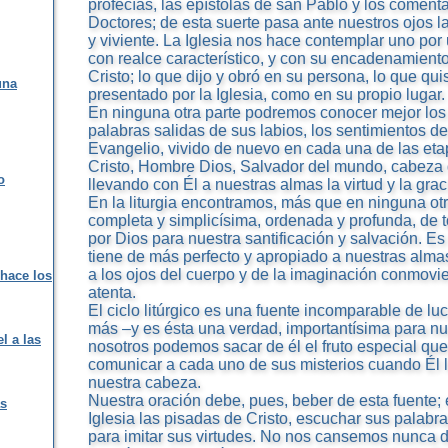
profecías, las epístolas de san Pablo y los coment
Doctores; de esta suerte pasa ante nuestros ojos la
y viviente. La Iglesia nos hace contemplar uno por
con realce característico, y con su encadenamiento
Cristo; lo que dijo y obró en su persona, lo que quis
una
presentado por la Iglesia, como en su propio lugar.
En ninguna otra parte podremos conocer mejor los 
palabras salidas de sus labios, los sentimientos de
Evangelio, vivido de nuevo en cada una de las etap
Cristo, Hombre Dios, Salvador del mundo, cabeza 
o
llevando con Él a nuestras almas la virtud y la grac
En la liturgia encontramos, más que en ninguna otr
completa y simplicísima, ordenada y profunda, de 
por Dios para nuestra santificación y salvación. Es
tiene de más perfecto y apropiado a nuestras alma
a los ojos del cuerpo y de la imaginación conmovi
 hace los
atenta.
El ciclo litúrgico es una fuente incomparable de l
más –y es ésta una verdad, importantísima para nue
l a las
nosotros podemos sacar de él el fruto especial qu
comunicar a cada uno de sus misterios cuando Él l
nuestra cabeza.
Nuestra oración debe, pues, beber de esta fuente; 
as
Iglesia las pisadas de Cristo, escuchar sus palabr
para imitar sus virtudes. No nos cansemos nunca d