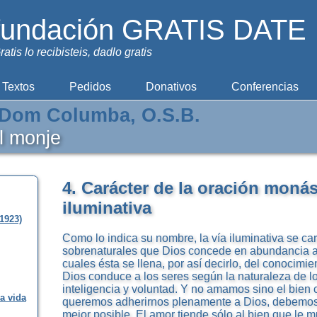
fundación GRATIS DATE
ratis lo recibisteis, dadlo gratis
Textos
Pedidos
Donativos
Conferencias
Dom Columba, O.S.B.
el monje
4. Carácter de la oración monást
iluminativa
1923)
Como lo indica su nombre, la vía iluminativa se car
sobrenaturales que Dios concede en abundancia al
cuales ésta se llena, por así decirlo, del conocimie
Dios conduce a los seres según la naturaleza de 
inteligencia y voluntad. Y no amamos sino el bien 
la vida
queremos adherirnos plenamente a Dios, debemos, 
mejor posible. El amor tiende sólo al bien que le mu