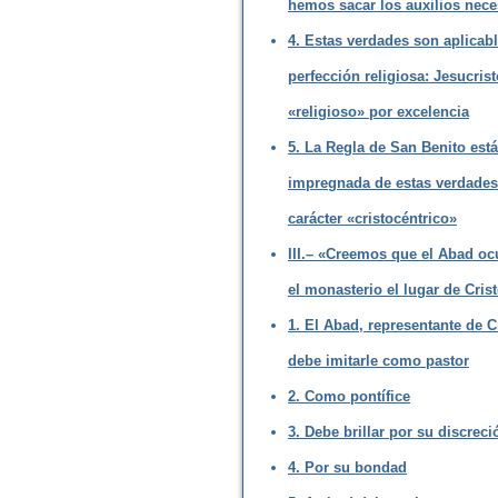
hemos sacar los auxilios nece
4. Estas verdades son aplicabl
perfección religiosa: Jesucrist
«religioso» por excelencia
5. La Regla de San Benito está
impregnada de estas verdades
carácter «cristocéntrico»
III.– «Creemos que el Abad oc
el monasterio el lugar de Cris
1. El Abad, representante de C
debe imitarle como pastor
2. Como pontífice
3. Debe brillar por su discreci
4. Por su bondad