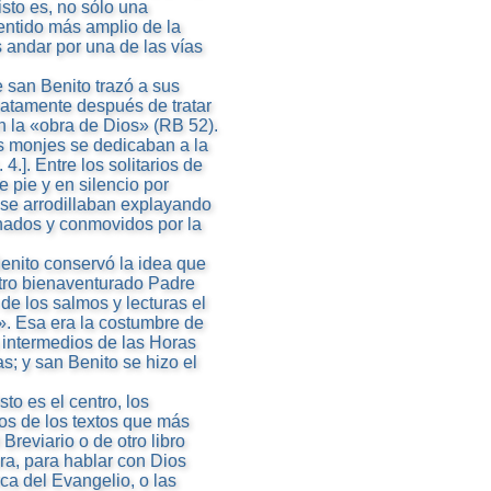
isto es, no sólo una
ntido más amplio de la
 andar por una de las vías
 san Benito trazó a sus
diatamente después de tratar
on la «obra de Dios» (RB 52).
os monjes se dedicaban a la
 4.]. Entre los solitarios de
de pie y en silencio por
se arrodillaban explayando
inados y conmovidos por la
enito conservó la idea que
stro bienaventurado Padre
e los salmos y lecturas el
. Esa era la costumbre de
 intermedios de las Horas
s; y san Benito se hizo el
to es el centro, los
os de los textos que más
reviario o de otro libro
ra, para hablar con Dios
ca del Evangelio, o las