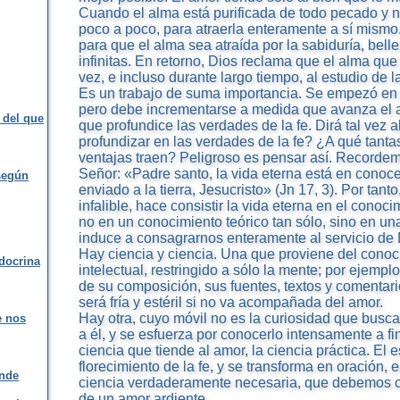
Cuando el alma está purificada de todo pecado y n
poco a poco, para atraerla enteramente a sí mismo
para que el alma sea atraída por la sabiduría, bell
infinitas. En retorno, Dios reclama que el alma que
vez, e incluso durante largo tiempo, al estudio de 
Es un trabajo de suma importancia. Se empezó en 
pero debe incrementarse a medida que avanza el 
 del que
que profundice las verdades de la fe. Dirá tal vez 
profundizar en las verdades de la fe? ¿A qué tant
ventajas traen? Peligroso es pensar así. Recordem
Señor: «Padre santo, la vida eterna está en conocer
según
enviado a la tierra, Jesucristo» (Jn 17, 3). Por tanto
infalible, hace consistir la vida eterna en el conoc
no en un conocimiento teórico tan sólo, sino en un
induce a consagrarnos enteramente al servicio de D
Hay ciencia y ciencia. Una que proviene del conoc
 docrina
intelectual, restringido a sólo la mente; por ejemplo
de su composición, sus fuentes, textos y comentari
será fría y estéril si no va acompañada del amor.
Hay otra, cuyo móvil no es la curiosidad que busc
e nos
a él, y se esfuerza por conocerlo intensamente a f
ciencia que tiende al amor, la ciencia práctica. El 
florecimiento de la fe, y se transforma en oración,
onde
ciencia verdaderamente necesaria, que debemos cul
de un amor ardiente.