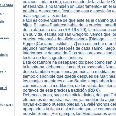
oración: cada acción, cada estado de la vida de Cr
 la vida
enseñanza, sino también un «sacramento» en el se
palabra. Acercarse a Jesús con esta disposición es
al»
más seguras y fecundas.
Fácil es convencerse de que éste es el camino que
lir
hijos. El santo Patriarca habla de la oración inme
de la alabanza divina (RB 19 y 20); la relaciona c
En su vida, escrita por san Gregorio, vemos que l
versas
oración «después del oficio divino» [Diálogo, l. II, c.
Egipto [Casiano, Institut., II, 7] era costumbre orar 
algunos momentos después de cada salmo; luego 
interiormente delante de Dios sus corazones ilum
abajo
lectura de los sagrados cánticos.
Esta costumbre ha desaparecido; pero como san B
la inspiraba, debemos, como él, conservarla. Nue
esta
desea también «que consagremos a la meditación d
tiempo disponible que queda después de Maitines»
los monjes anteriores a san Benito: empleaban los
canónicas en la meditación, de las verdades eterna
or el
portavoz de esta preciosa tradición (RB 8).
Debemos, pues, sacar del oficio divino, del que Cris
elementos de nuestra oración, ya meditando algun
hayan excitado nuestra piedad, ya valiéndonos del B
rida para
apropiado a la fiesta o al misterio que se conmemo
nuestro Señor. [Por ejemplo, las Meditaciones acer