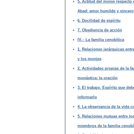
5. Actitud del monje respecto 
Abad: amor humilde y sincero
6. Docilidad de espíritu
7. Obediencia de acción
IV.– La familia cenobítica
1. Relaciones jerárquicas entr
y los monjes
2. Actividades propias de la fa
monástica: la oración
3. El trabajo. Espíritu que deb
informarlo
4. La observancia de la vida 
5. Relaciones mutuas entre lo
miembros de la familia cenobí