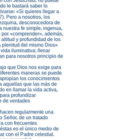
n con Jesucristo, no puede
ado le bastará saber lo
lvarse: «Si quieres llegar a
). Pero a nosotros, los
 mezquina, desconocedora de
a nuestra fe simple, ingenua,
s por «comprender», además,
 altitud y profundidad de los
a plenitud del mismo Dios»
 vida iluminativa: llenar
an para nosotros principio de
ajo que Dios nos exige para
 diferentes maneras se puede
 apropian los conocimientos
ra aquellas que las más de
 en llamar la vida activa,
para profundizar
se de verdades
, hacen regularmente una
o Señor, de un tratado
ura con frecuentes
 éstas es el único medio de
r con el Padre celestial.