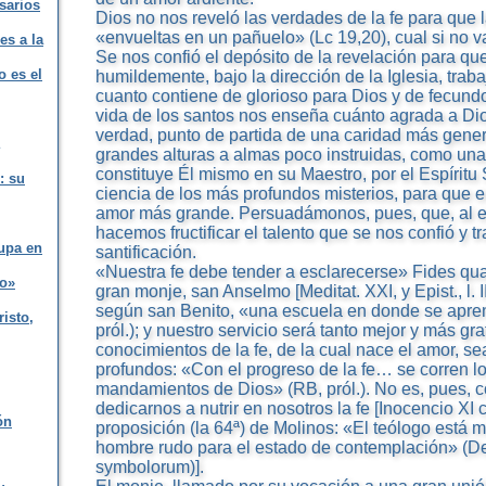
sarios
Dios no nos reveló las verdades de la fe para qu
«envueltas en un pañuelo» (Lc 19,20), cual si no va
es a la
Se nos confió el depósito de la revelación para qu
o es el
humildemente, bajo la dirección de la Iglesia, trab
cuanto contiene de glorioso para Dios y de fecund
vida de los santos nos enseña cuánto agrada a Di
verdad, punto de partida de una caridad más gene
grandes alturas a almas poco instruidas, como una
constituye Él mismo en su Maestro, por el Espíritu 
: su
ciencia de los más profundos misterios, para que e
amor más grande. Persuadámonos, pues, que, al est
hacemos fructificar el talento que se nos confió y 
upa en
santificación.
«Nuestra fe debe tender a esclarecerse» Fides qua
to»
gran monje, san Anselmo [Meditat. XXI, y Epist., l. II
según san Benito, «una escuela en donde se apren
risto,
pról.); y nuestro servicio será tanto mejor y más gr
conocimientos de la fe, de la cual nace el amor, 
profundos: «Con el progreso de la fe… se corren l
mandamientos de Dios» (RB, pról.). No es, pues, 
dedicarnos a nutrir en nosotros la fe [Inocencio XI
ón
proposición (la 64ª) de Molinos: «El teólogo está 
hombre rudo para el estado de contemplación» (De
symbolorum)].