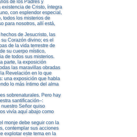
arios de los Padres y
 existencia de Cristo, íntegra
 uno, con esplendor especial,
, todos los misterios de
o para nosotros, allí está,
hechos de Jesucristo, las
 su Corazón divino; es el
as de la vida terrestre de
de su cuerpo místico,
ia de todos sus misterios.
a parte, la exposición
todas las maravillas obradas
 la Revelación en lo que
s: una exposición que habla
endo lo más íntimo del alma
uces sobrenaturales. Pero hay
stra santificación–:
e nuestro Señor quiso
os vivía aquí abajo como
el monje debe seguir con la
as, contemplar sus acciones
e explotar este tema en la