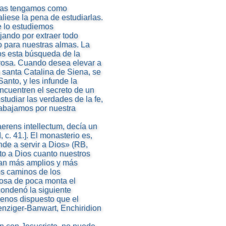
e las tengamos como
liese la pena de estudiarlas.
e lo estudiemos
ajando por extraer todo
o para nuestras almas. La
os esta búsqueda de la
rosa. Cuando desea elevar a
 santa Catalina de Siena, se
Santo, y les infunde la
ncuentren el secreto de un
udiar las verdades de la fe,
trabajamos por nuestra
erens intellectum, decía un
, c. 41.]. El monasterio es,
de a servir a Dios» (RB,
ato a Dios cuanto nuestros
sean más amplios y más
os caminos de los
cosa de poca monta el
 condenó la siguiente
menos dispuesto que el
nziger-Banwart, Enchiridion