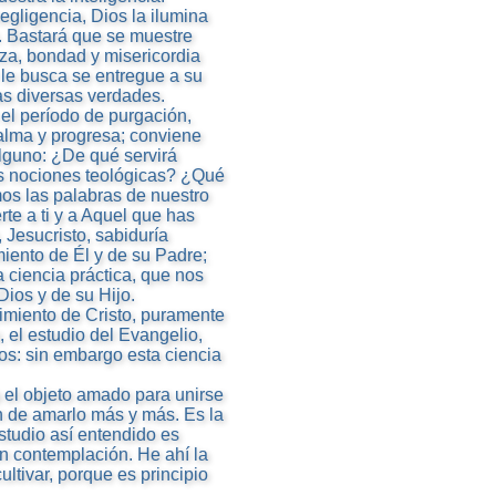
egligencia, Dios la ilumina
. Bastará que se muestre
eza, bondad y misericordia
 le busca se entregue a su
las diversas verdades.
el período de purgación,
alma y progresa; conviene
alguno: ¿De qué servirá
as nociones teológicas? ¿Qué
os las palabras de nuestro
te a ti y a Aquel que has
, Jesucristo, sabiduría
imiento de Él y de su Padre;
a ciencia práctica, que nos
ios y de su Hijo.
imiento de Cristo, puramente
, el estudio del Evangelio,
os: sin embargo esta ciencia
a el objeto amado para unirse
in de amarlo más y más. Es la
estudio así entendido es
 en contemplación. He ahí la
tivar, porque es principio