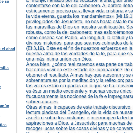
El monje, llamado por su vocación a una gran unió
de su
contentarse con la fe del carbonero. Al obrero iletr
estrictamente preciso para llevar vida cristiana y sa
la vida eterna, guarda los mandamientos» (Mt 19,17
privilegiados de Jesucristo, no nos basta esta fe
las maravillas de Dios en nuestra santificación. Se
robusta, como la del carbonero; mas esforcémono
como enseña san Pablo, «la longitud, la latitud y la
divinos misterios, para que seamos colmados de l
(Ef 3,19). Este es el fin de nuestros esfuerzos en la
e el abad
nuestra alma de las verdades de la fe, para que se
una más íntima unión con Dios.
Ahora bien, ¿cómo realizaremos esta parte de trab
milia
hacernos vivir en este estado de iluminación? De
obtener el resultado. Almas hay que atesoran y se
sobrenaturales por la meditación y la reflexión; pa
las veces están ocupadas en lo que se ha convenido
e
es éste un medio excelente y muchas veces único 
fructuosamente las nociones de la fe e impregnar
sobrenaturales.
común
Otras almas, incapaces de este trabajo discursivo
lectura piadosa del Evangelio, de la vida de nuestr
s
ascético sobre los misterios, e interrumpen la lect
aspiraciones a Dios, a Jesucristo; para muchas de
tica
recoger luces sobre las cosas divinas y de conversa