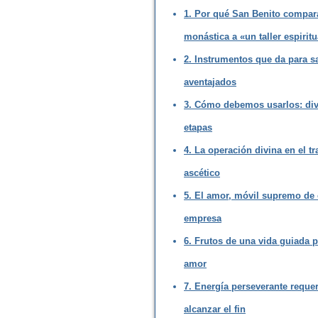
1. Por qué San Benito compara
monástica a «un taller espiritu
2. Instrumentos que da para sa
aventajados
3. Cómo debemos usarlos: di
etapas
4. La operación divina en el tr
ascético
5. El amor, móvil supremo de 
empresa
6. Frutos de una vida guiada p
amor
7. Energía perseverante reque
alcanzar el fin