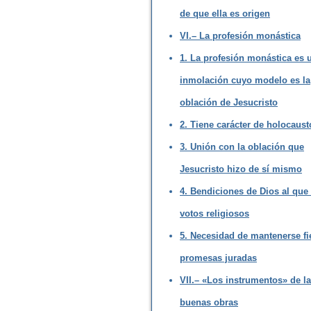
de que ella es origen
VI.– La profesión monástica
1. La profesión monástica es 
inmolación cuyo modelo es la
oblación de Jesucristo
2. Tiene carácter de holocaust
3. Unión con la oblación que
Jesucristo hizo de sí mismo
4. Bendiciones de Dios al que
votos religiosos
5. Necesidad de mantenerse fie
promesas juradas
VII.– «Los instrumentos» de l
buenas obras