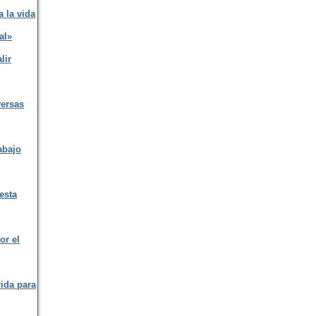
 la vida
al»
lir
versas
abajo
esta
or el
rida para