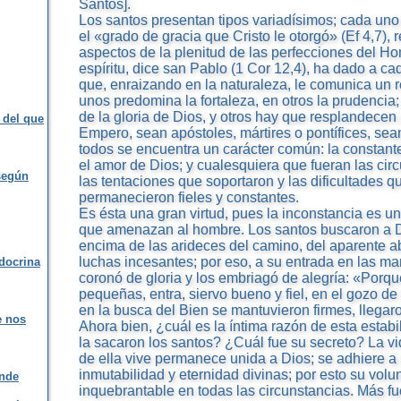
Santos].
Los santos presentan tipos variadísimos; cada un
el «grado de gracia que Cristo le otorgó» (Ef 4,7),
aspectos de la plenitud de las perfecciones del 
espíritu, dice san Pablo (1 Cor 12,4), ha dado a ca
que, enraizando en la naturaleza, le comunica un r
unos predomina la fortaleza, en otros la prudencia;
de la gloria de Dios, y otros hay que resplandecen p
 del que
Empero, sean apóstoles, mártires o pontífices, sea
todos se encuentra un carácter común: la constant
el amor de Dios; y cualesquiera que fueran las cir
según
las tentaciones que soportaron y las dificultades q
permanecieron fieles y constantes.
Es ésta una gran virtud, pues la inconstancia es u
que amenazan al hombre. Los santos buscaron a Di
encima de las arideces del camino, del aparente a
luchas incesantes; por eso, a su entrada en las ma
 docrina
coronó de gloria y los embriagó de alegría: «Porque
pequeñas, entra, siervo bueno y fiel, en el gozo de
en la busca del Bien se mantuvieron firmes, llegaro
e nos
Ahora bien, ¿cuál es la íntima razón de esta estabi
la sacaron los santos? ¿Cuál fue su secreto? La vi
de ella vive permanece unida a Dios; se adhiere a 
inmutabilidad y eternidad divinas; por esto su vo
onde
inquebrantable en todas las circunstancias. Más fue