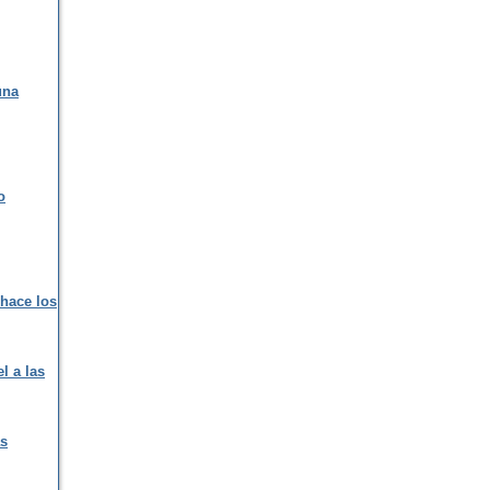
una
o
 hace los
l a las
as