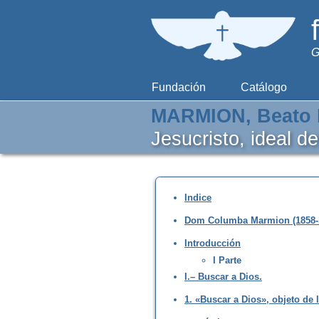
G
Fundación
Catálogo
MARMION, Beato 
Jesucristo, ideal d
Indice
Dom Columba Marmion (1858-
Introducción
I Parte
I.– Buscar a Dios.
1. «Buscar a Dios», objeto de 