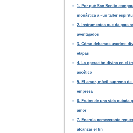
1. Por qué San Benito compara
monástica a «un taller espiritu
2. Instrumentos que da para sa
aventajados
3. Cómo debemos usarlos: di
etapas
4. La operación divina en el tr
ascético
5. El amor, móvil supremo de 
empresa
6. Frutos de una vida guiada p
amor
7. Energía perseverante reque
alcanzar el fin