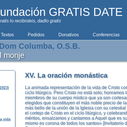
fundación GRATIS DATE
ratis lo recibisteis, dadlo gratis
Textos
Pedidos
Donativos
Conferencias
Dom Columba, O.S.B.
el monje
XV. La oración monástica
La animada representación de la vida de Cristo cons
1923)
ciclo litúrgico. Pero Cristo no está solo; honramos
miembros de su cuerpo místico que ya son cortesan
elegidos que constituyen el más noble precio de la
más bello de la unión de la Iglesia con su celesti
el cortejo de Cristo en el ciclo litúrgico, y celebra
méritos, ensalzamos y cantamos a Aquel que es su
la vida
mismo es corona de todos los santos» [Invitatorio 