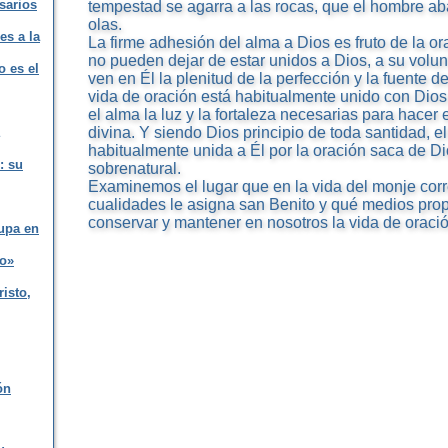
sarios
tempestad se agarra a las rocas, que el hombre a
olas.
es a la
La firme adhesión del alma a Dios es fruto de la or
no pueden dejar de estar unidos a Dios, a su volu
o es el
ven en Él la plenitud de la perfección y la fuente 
vida de oración está habitualmente unido con Dios 
el alma la luz y la fortaleza necesarias para hace
divina. Y siendo Dios principio de toda santidad, e
habitualmente unida a Él por la oración saca de Di
: su
sobrenatural.
Examinemos el lugar que en la vida del monje corr
cualidades le asigna san Benito y qué medios pro
conservar y mantener en nosotros la vida de oració
upa en
to»
risto,
ón