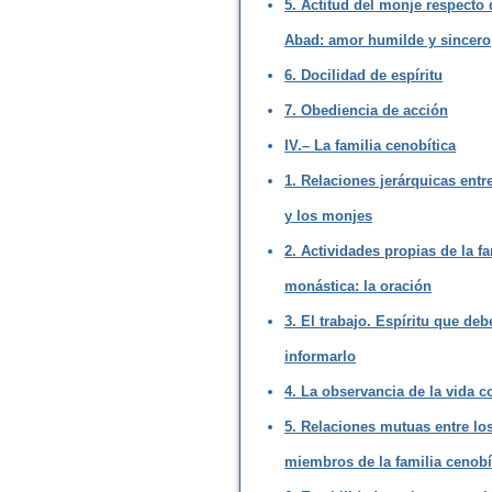
5. Actitud del monje respecto 
Abad: amor humilde y sincero
6. Docilidad de espíritu
7. Obediencia de acción
IV.– La familia cenobítica
1. Relaciones jerárquicas entr
y los monjes
2. Actividades propias de la fa
monástica: la oración
3. El trabajo. Espíritu que deb
informarlo
4. La observancia de la vida 
5. Relaciones mutuas entre lo
miembros de la familia cenobí