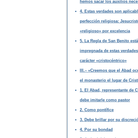
hemos sacar los auxilios nece
4. Estas verdades son aplicabl
perfección religiosa: Jesucrist
«religioso» por excelencia
5. La Regla de San Benito está
impregnada de estas verdades
carácter «cristocéntrico»
III.– «Creemos que el Abad oc
el monasterio el lugar de Cris
1. El Abad, representante de C
debe imitarle como pastor
2. Como pontífice
3. Debe brillar por su discreci
4. Por su bondad