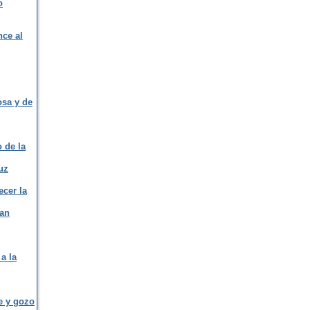
o
nce al
osa y de
o de la
uz
ecer la
San
a la
fe y gozo