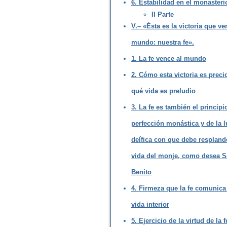
6. Estabilidad en el monasteri
II Parte
V.– «Ésta es la victoria que ve
mundo: nuestra fe».
1. La fe vence al mundo
2. Cómo esta victoria es preci
qué vida es preludio
3. La fe es también el principi
perfección monástica y de la l
deífica con que debe respland
vida del monje, como desea 
Benito
4. Firmeza que la fe comunica 
vida interior
5. Ejercicio de la virtud de la 