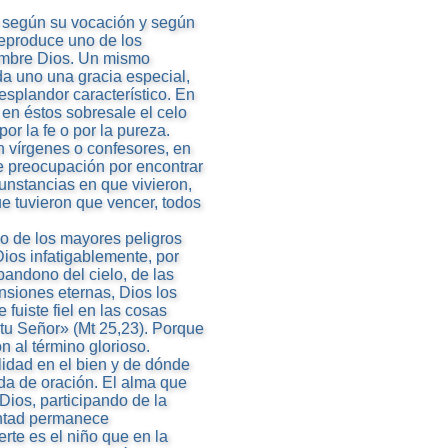
o según su vocación y según
 reproduce uno de los
Hombre Dios. Un mismo
da uno una gracia especial,
esplandor característico. En
 en éstos sobresale el celo
or la fe o por la pureza.
n vírgenes o confesores, en
e preocupación por encontrar
cunstancias en que vivieron,
ue tuvieron que vencer, todos
no de los mayores peligros
os infatigablemente, por
bandono del cielo, de las
nsiones eternas, Dios los
 fuiste fiel en las cosas
 tu Señor» (Mt 25,23). Porque
n al término glorioso.
lidad en el bien y de dónde
da de oración. El alma que
Dios, participando de la
luntad permanece
rte es el niño que en la