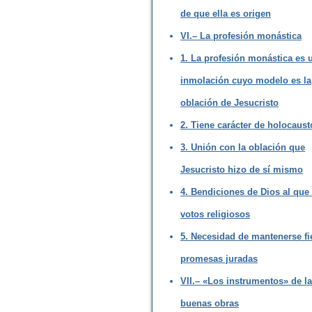
de que ella es origen
VI.– La profesión monástica
1. La profesión monástica es 
inmolación cuyo modelo es la
oblación de Jesucristo
2. Tiene carácter de holocaust
3. Unión con la oblación que
Jesucristo hizo de sí mismo
4. Bendiciones de Dios al que
votos religiosos
5. Necesidad de mantenerse fie
promesas juradas
VII.– «Los instrumentos» de l
buenas obras