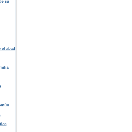
de su
e el abad
milia
e
común
s
tica