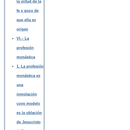
la virtud de la
fe y gozo de
que ella es
origen
VI.– La
profesión
monástica
1. La profesión
monástica es
una
inmolación
cuyo modelo
es la oblación
de Jesucristo