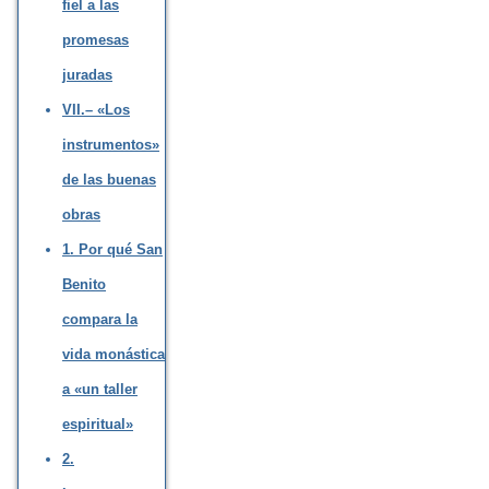
fiel a las
promesas
juradas
VII.– «Los
instrumentos»
de las buenas
obras
1. Por qué San
Benito
compara la
vida monástica
a «un taller
espiritual»
2.