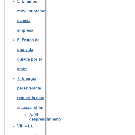
5. El amor,
móvil supremo
de esta
empresa
6. Frutos de
una vida
guiada por el
amor
7. Energía
perseverante
requerida para
alcanzar el fin
A. El
desprendimiento
VIII.– La