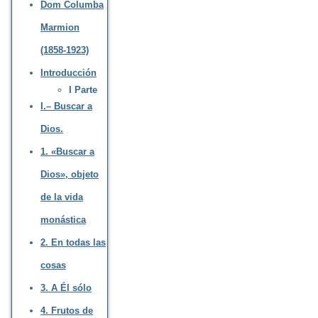
Dom Columba
Marmion
(1858-1923)
Introducción
I Parte
I.– Buscar a
Dios.
1. «Buscar a
Dios», objeto
de la vida
monástica
2. En todas las
cosas
3. A Él sólo
4. Frutos de