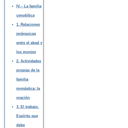
IV.– La familia
cenobítica
1. Relaciones
jerárquicas
entre el abad y
los monjes
2. Actividades
propias de la
familia
monástica: la
oración
3. El trabajo.
Espíritu que
debe