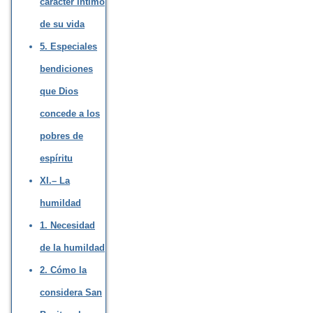
carácter íntimo
de su vida
5. Especiales
bendiciones
que Dios
concede a los
pobres de
espíritu
XI.– La
humildad
1. Necesidad
de la humildad
2. Cómo la
considera San