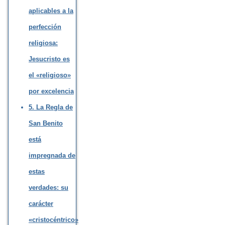
aplicables a la
perfección
religiosa:
Jesucristo es
el «religioso»
por excelencia
5. La Regla de
San Benito
está
impregnada de
estas
verdades: su
carácter
«cristocéntrico»