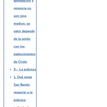
abnegación y
renuncia no
son sino
medios: su
valor depende
de la unión
con los
padecimientos
de Cristo
X.– La pobreza
1. Qué exige
San Benito
respecto a la
pobreza