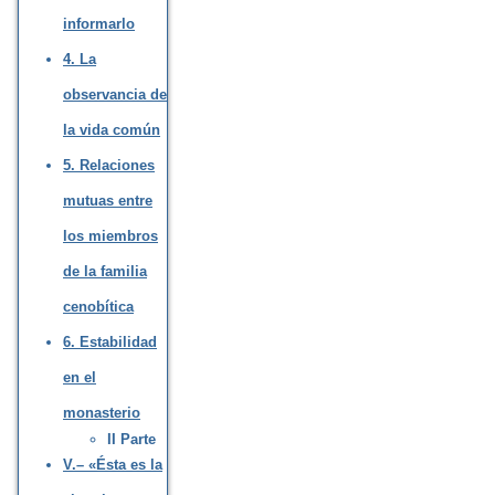
informarlo
4. La
observancia de
la vida común
5. Relaciones
mutuas entre
los miembros
de la familia
cenobítica
6. Estabilidad
en el
monasterio
II Parte
V.– «Ésta es la