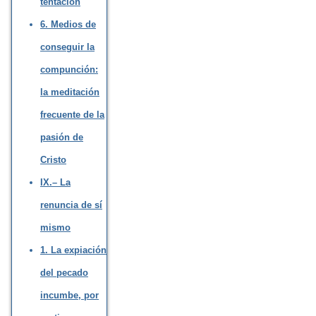
tentación
6. Medios de
conseguir la
compunción:
la meditación
frecuente de la
pasión de
Cristo
IX.– La
renuncia de sí
mismo
1. La expiación
del pecado
incumbe, por