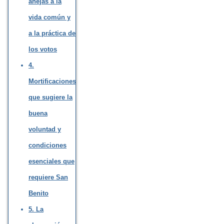
anejas a la
vida común y
a la práctica de
los votos
4.
Mortificaciones
que sugiere la
buena
voluntad y
condiciones
esenciales que
requiere San
Benito
5. La