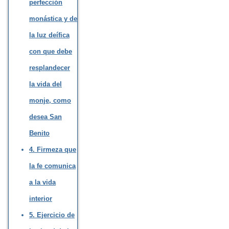
perfección
monástica y de
la luz deífica
con que debe
resplandecer
la vida del
monje, como
desea San
Benito
4. Firmeza que
la fe comunica
a la vida
interior
5. Ejercicio de