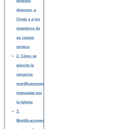
motivos
diversos, a
Cristo y a los
miembros de
su cuerpo
místico
2. Cómo se
ejercita la
renuncia:
mortificaciones
impuestas por
la Iglesia
3.
Mortificaciones