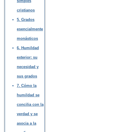
simples
cristianos
5. Grados
esencialmente
monásticos
6. Humildad
exterior: su
necesidad y
sus grados
7. Cómo la
humildad se
concilia con la
verdad y se
asocia a la