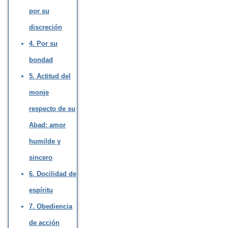
por su
discreción
4. Por su
bondad
5. Actitud del
monje
respecto de su
Abad: amor
humilde y
sincero
6. Docilidad de
espíritu
7. Obediencia
de acción