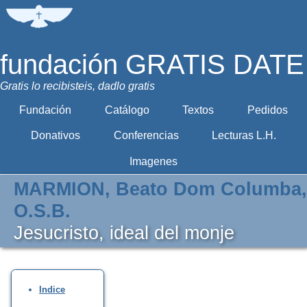
fundación GRATIS DATE
Gratis lo recibisteis, dadlo gratis
Fundación
Catálogo
Textos
Pedidos
Donativos
Conferencias
Lecturas L.H.
Imagenes
MARMION, Beato Dom Columba,
O.S.B.
Jesucristo, ideal del monje
Indice