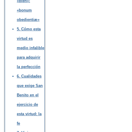
«bien»:
«bonum
obedientiæ»
5. Cómo esta
virtud es
medio infalible
para adquirir
la perfección
6. Cualidades
que exige San
Benito en el
ejercicio de
esta virtud: la
fe