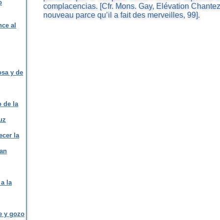
o
complacencias. [Cfr. Mons. Gay, Elévation Chante
nouveau parce qu’il a fait des merveilles, 99].
nce al
osa y de
o de la
uz
ecer la
San
a la
fe y gozo