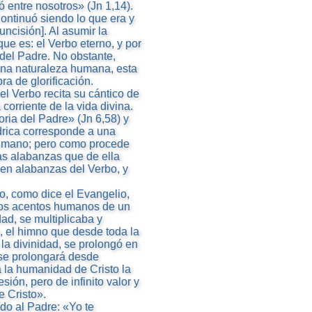
ó entre nosotros» (Jn 1,14).
ontinuó siendo lo que era y
ncisión]. Al asumir la
ue es: el Verbo eterno, y por
 del Padre. No obstante,
una naturaleza humana, esta
ra de glorificación.
l Verbo recita su cántico de
 corriente de la vida divina.
oria del Padre» (Jn 6,58) y
ndrica corresponde a una
humano; pero como procede
as alabanzas que de ella
en alabanzas del Verbo, y
o, como dice el Evangelio,
 los acentos humanos de un
dad, se multiplicaba y
, el himno que desde toda la
 la divinidad, se prolongó en
 se prolongará desde
á la humanidad de Cristo la
ión, pero de infinito valor y
e Cristo».
ndo al Padre: «Yo te