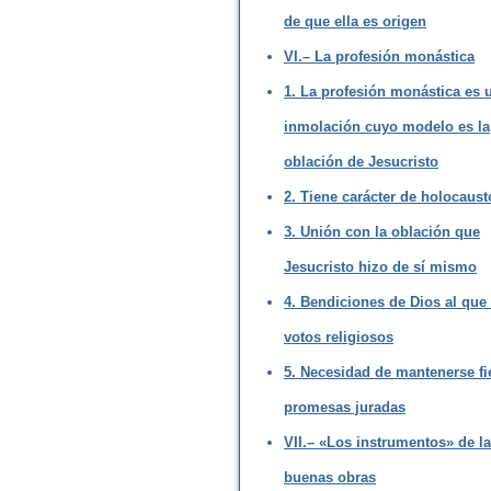
de que ella es origen
VI.– La profesión monástica
1. La profesión monástica es 
inmolación cuyo modelo es la
oblación de Jesucristo
2. Tiene carácter de holocaust
3. Unión con la oblación que
Jesucristo hizo de sí mismo
4. Bendiciones de Dios al que
votos religiosos
5. Necesidad de mantenerse fie
promesas juradas
VII.– «Los instrumentos» de l
buenas obras