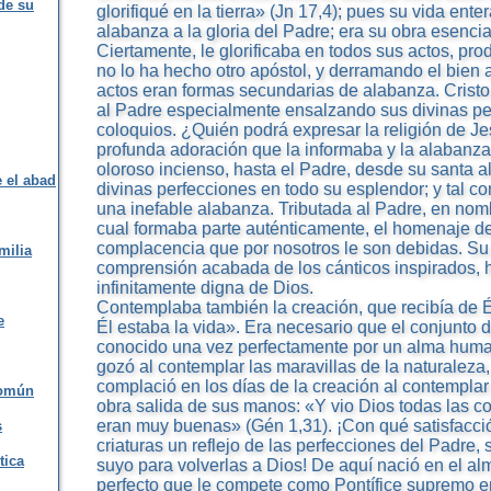
de su
glorifiqué en la tierra» (Jn 17,4); pues su vida ent
alabanza a la gloria del Padre; era su obra esencia
Ciertamente, le glorificaba en todos sus actos, pr
no lo ha hecho otro apóstol, y derramando el bien
actos eran formas secundarias de alabanza. Cristo
al Padre especialmente ensalzando sus divinas pe
coloquios. ¿Quién podrá expresar la religión de Je
profunda adoración que la informaba y la alabanza
oloroso incienso, hasta el Padre, desde su santa 
e el abad
divinas perfecciones en todo su esplendor; y tal c
una inefable alabanza. Tributada al Padre, en nom
cual formaba parte auténticamente, el homenaje d
complacencia que por nosotros le son debidas. Su 
milia
comprensión acabada de los cánticos inspirados, 
infinitamente digna de Dios.
Contemplaba también la creación, que recibía de Él
e
Él estaba la vida». Era necesario que el conjunto 
conocido una vez perfectamente por un alma human
gozó al contemplar las maravillas de la naturaleza
complació en los días de la creación al contemplar
común
obra salida de sus manos: «Y vio Dios todas las c
eran muy buenas» (Gén 1,31). ¡Con qué satisfacció
s
criaturas un reflejo de las perfecciones del Padre, 
tica
suyo para volverlas a Dios! De aquí nació en el al
perfecto que le compete como Pontífice supremo en