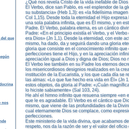
¿Qué nos revela Cristo de la vida inefable de Dios 
El Verbo, dice san Pablo, es «el esplendor de la gl
su substancia» (Heb 1,3): es «la fidelísima imagen 
Col 1,15). Desde toda la eternidad el Hijo expresa
una sola palabra infinita, que es Él mismo, y en est
Padre. El Verbo, palabra eterna, es un cántico divi
Padre: «En el principio existía el Verbo, y el Verbo
era Dios» (Jn 1,1). Desde la eternidad, con este act
 del que
mismo, ha dado, da y seguirá dando una gloria ete
gloria que consiste en el conocimiento infinito que
perfecciones tiene el Hijo, y en la apreciación infi
según
apreciación igual a Dios y digna de Dios; Dios no n
El Verbo lee también en su Padre los eternos decr
los misericordiosos designios realizados en la crea
institución de la Eucaristía, y los que cada día se r
las almas: «Lo que fue hecho era vida en Él» (Jn 
 docrina
estos objetos, da gloria al Padre: «¡Cuán magnífic
lo hiciste sabiamente» (Sal 103, 24).
He ahí el himno infinito que resuena siempre «en e
que le es agradable. El Verbo es el cántico que Dio
e nos
mismo, que viene de las profundidades de la Divinid
cual eternamente Dios se complace, como expresión
perfecciones.
Este ministerio de la vida divina, que acabamos de 
onde
respeto, nos da la razón de ser y el valor del oficio 