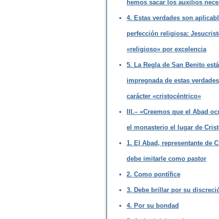
hemos sacar los auxilios nece
4. Estas verdades son aplicabl
perfección religiosa: Jesucrist
«religioso» por excelencia
5. La Regla de San Benito está
impregnada de estas verdades
carácter «cristocéntrico»
III.– «Creemos que el Abad oc
el monasterio el lugar de Cris
1. El Abad, representante de C
debe imitarle como pastor
2. Como pontífice
3. Debe brillar por su discreci
4. Por su bondad