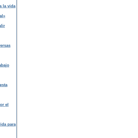
 la vida
al»
lir
versas
abajo
esta
or el
rida para