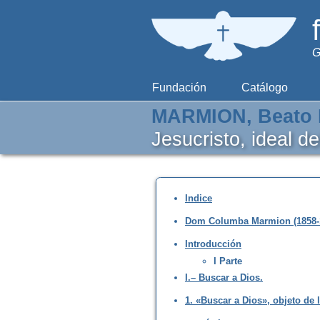
G
Fundación
Catálogo
MARMION, Beato 
Jesucristo, ideal d
Indice
Dom Columba Marmion (1858-
Introducción
I Parte
I.– Buscar a Dios.
1. «Buscar a Dios», objeto de 