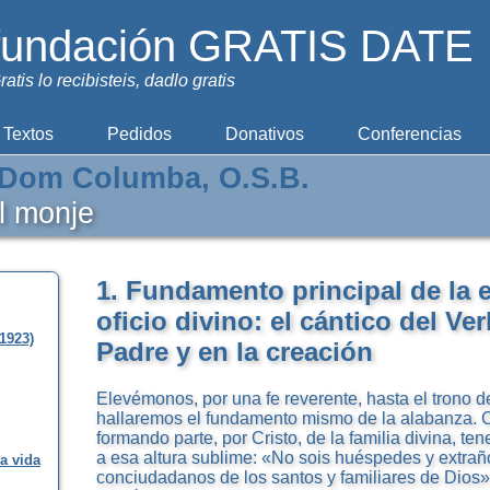
fundación GRATIS DATE
ratis lo recibisteis, dadlo gratis
Textos
Pedidos
Donativos
Conferencias
Dom Columba, O.S.B.
el monje
1. Fundamento principal de la 
oficio divino: el cántico del Ve
1923)
Padre y en la creación
Elevémonos, por una fe reverente, hasta el trono de
hallaremos el fundamento mismo de la alabanza. C
formando parte, por Cristo, de la familia divina, 
a esa altura sublime: «No sois huéspedes y extrañ
la vida
conciudadanos de los santos y familiares de Dios» 