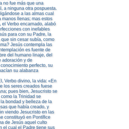
era no fue más que una
l, a ninguna otra pospuesta.
odigándose a las almas cual
 a manos llenas; mas estos
, el Verbo encarnado, alabó
rfecciones con inefables
sús para con su Padre, la
 que sin cesar subía, como
alma? Jesús contempla las
ontemplación es fuente de
bre del humano linaje, del
e adoración y de
conocimiento perfecto, su
hacían su alabanza
, Verbo divino, la vida: «En
de los seres creados fuese
a; pues bien, Jesucristo se
, como la Trinidad se
 la bondad y belleza de la
osas que había creado, y
n viendo Jesucristo en las
se constituyó en Pontífice
ma de Jesús aquel culto
 el cual el Padre tiene sus