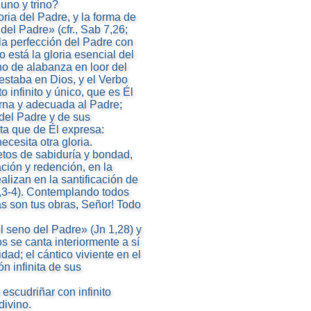
uno y trino?
oria del Padre, y la forma de
del Padre» (cfr., Sab 7,26;
 la perfección del Padre con
o está la gloria esencial del
no de alabanza en loor del
 estaba en Dios, y el Verbo
o infinito y único, que es Él
rna y adecuada al Padre;
 del Padre y de sus
nita que de Él expresa:
ecesita otra gloria.
etos de sabiduría y bondad,
ción y redención, en la
ealizan en la santificación de
1,3-4). Contemplando todos
as son tus obras, Señor! Todo
l seno del Padre» (Jn 1,28) y
s se canta interiormente a sí
ad; el cántico viviente en el
 infinita de sus
escudriñar con infinito
divino.