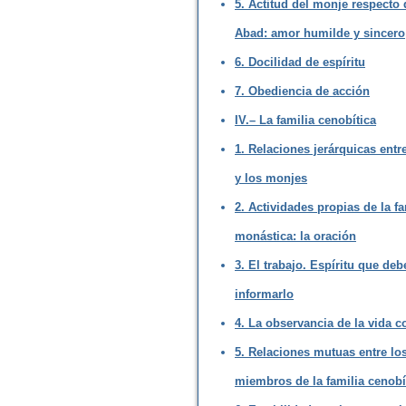
5. Actitud del monje respecto 
Abad: amor humilde y sincero
6. Docilidad de espíritu
7. Obediencia de acción
IV.– La familia cenobítica
1. Relaciones jerárquicas entr
y los monjes
2. Actividades propias de la fa
monástica: la oración
3. El trabajo. Espíritu que deb
informarlo
4. La observancia de la vida 
5. Relaciones mutuas entre lo
miembros de la familia cenobí