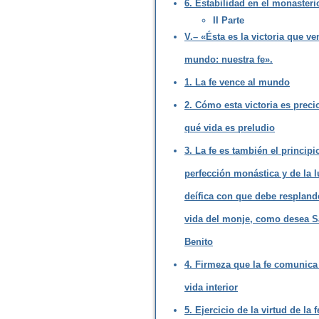
6. Estabilidad en el monasteri
II Parte
V.– «Ésta es la victoria que ve
mundo: nuestra fe».
1. La fe vence al mundo
2. Cómo esta victoria es preci
qué vida es preludio
3. La fe es también el principi
perfección monástica y de la l
deífica con que debe respland
vida del monje, como desea 
Benito
4. Firmeza que la fe comunica 
vida interior
5. Ejercicio de la virtud de la 