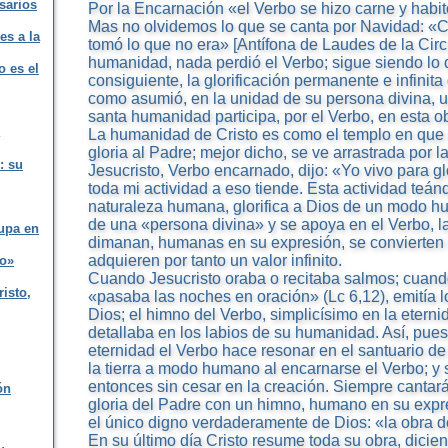
sarios
Por la Encarnación «el Verbo se hizo carne y habit
Mas no olvidemos lo que se canta por Navidad: «C
es a la
tomó lo que no era» [Antífona de Laudes de la Circu
humanidad, nada perdió el Verbo; sigue siendo lo q
o es el
consiguiente, la glorificación permanente e infinita
como asumió, en la unidad de su persona divina, 
santa humanidad participa, por el Verbo, en esta ob
La humanidad de Cristo es como el templo en que e
gloria al Padre; mejor dicho, se ve arrastrada por la
: su
Jesucristo, Verbo encarnado, dijo: «Yo vivo para gl
toda mi actividad a eso tiende. Esta actividad teá
naturaleza humana, glorifica a Dios de un modo 
de una «persona divina» y se apoya en el Verbo, l
upa en
dimanan, humanas en su expresión, se convierten 
adquieren por tanto un valor infinito.
to»
Cuando Jesucristo oraba o recitaba salmos; cuand
risto,
«pasaba las noches en oración» (Lc 6,12), emitía
Dios; el himno del Verbo, simplicísimo en la eterni
detallaba en los labios de su humanidad. Así, pues
eternidad el Verbo hace resonar en el santuario de
la tierra a modo humano al encarnarse el Verbo; y
entonces sin cesar en la creación. Siempre cantar
ón
gloria del Padre con un himno, humano en su expres
el único digno verdaderamente de Dios: «la obra d
En su último día Cristo resume toda su obra, dicie