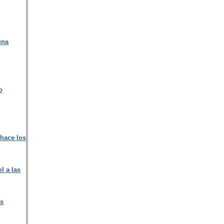
una
o
 hace los
l a las
as