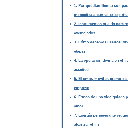
1. Por qué San Benito compara
monástica a «un taller espiritu
2. Instrumentos que da para sa
aventajados
3. Cómo debemos usarlos: di
etapas
4. La operación divina en el tr
ascético
5. El amor, móvil supremo de 
empresa
6. Frutos de una vida guiada p
amor
7. Energía perseverante reque
alcanzar el fin