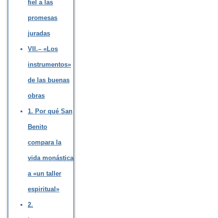
fiel a las
promesas
juradas
VII.– «Los
instrumentos»
de las buenas
obras
1. Por qué San
Benito
compara la
vida monástica
a «un taller
espiritual»
2.