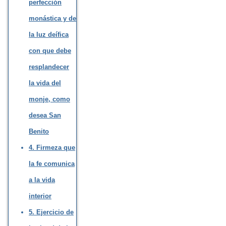
perfección
monástica y de
la luz deífica
con que debe
resplandecer
la vida del
monje, como
desea San
Benito
4. Firmeza que
la fe comunica
a la vida
interior
5. Ejercicio de