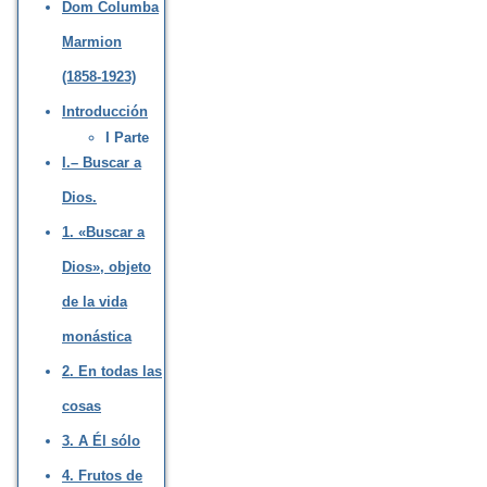
Dom Columba
Marmion
(1858-1923)
Introducción
I Parte
I.– Buscar a
Dios.
1. «Buscar a
Dios», objeto
de la vida
monástica
2. En todas las
cosas
3. A Él sólo
4. Frutos de