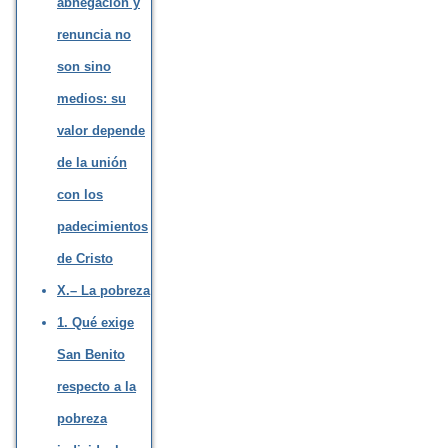
abnegación y
renuncia no
son sino
medios: su
valor depende
de la unión
con los
padecimientos
de Cristo
X.– La pobreza
1. Qué exige
San Benito
respecto a la
pobreza