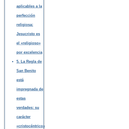
aplicables a la
perfección
religiosa:
Jesucristo es
el «religioso»
por excelencia
5. La Regla de
San Benito
está
impregnada de
estas
verdades: su
carácter
«cristocéntrico»