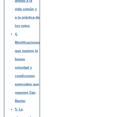
anejas a la
vida común y
a la práctica de
los votos
4.
Mortificaciones
que sugiere la
buena
voluntad y
condiciones
esenciales que
requiere San
Benito
5. La