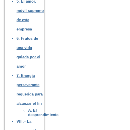
5. El amor,
móvil supremo
de esta
empresa
6. Frutos de
una vida
guiada por el
amor
7. Energía
perseverante
requerida para
alcanzar el fin
A. El
desprendimiento
VIII.– La