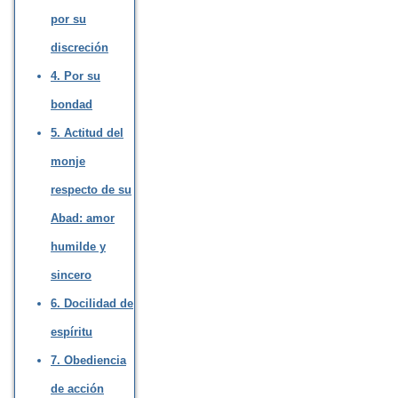
por su
discreción
4. Por su
bondad
5. Actitud del
monje
respecto de su
Abad: amor
humilde y
sincero
6. Docilidad de
espíritu
7. Obediencia
de acción