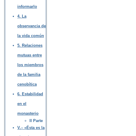
informarlo
4. La
observancia de
la vida común
5. Relaciones
mutuas entre
los miembros
de la familia
cenobítica
6. Estabilidad
en el
monasterio
II Parte
V.– «Ésta es la