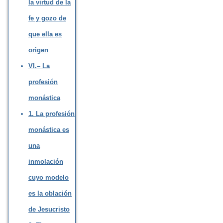
la virtud de la
fe y gozo de
que ella es
origen
VI.– La
profesión
monástica
1. La profesión
monástica es
una
inmolación
cuyo modelo
es la oblación
de Jesucristo