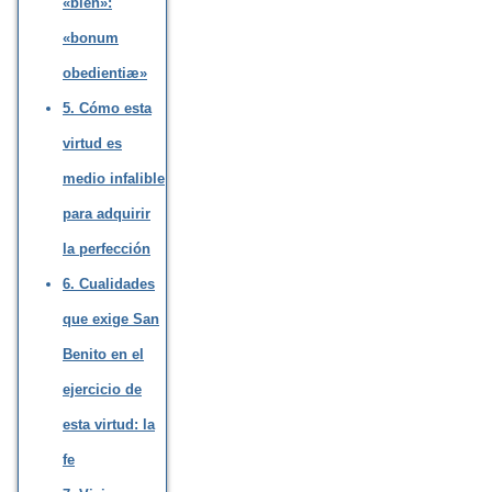
«bien»:
«bonum
obedientiæ»
5. Cómo esta
virtud es
medio infalible
para adquirir
la perfección
6. Cualidades
que exige San
Benito en el
ejercicio de
esta virtud: la
fe