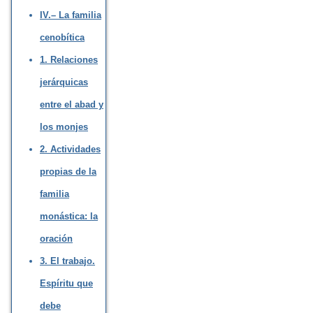
IV.– La familia
cenobítica
1. Relaciones
jerárquicas
entre el abad y
los monjes
2. Actividades
propias de la
familia
monástica: la
oración
3. El trabajo.
Espíritu que
debe