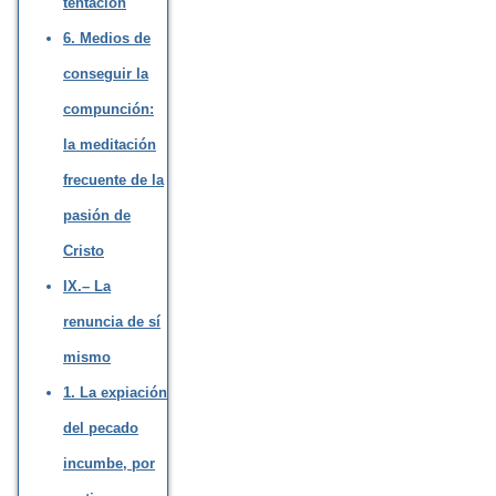
tentación
6. Medios de
conseguir la
compunción:
la meditación
frecuente de la
pasión de
Cristo
IX.– La
renuncia de sí
mismo
1. La expiación
del pecado
incumbe, por