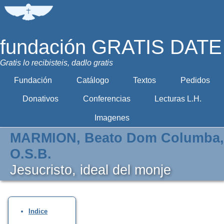
fundación GRATIS DATE
Gratis lo recibisteis, dadlo gratis
Fundación
Catálogo
Textos
Pedidos
Donativos
Conferencias
Lecturas L.H.
Imagenes
MARMION, Beato Dom Columba,
O.S.B.
Jesucristo, ideal del monje
Indice