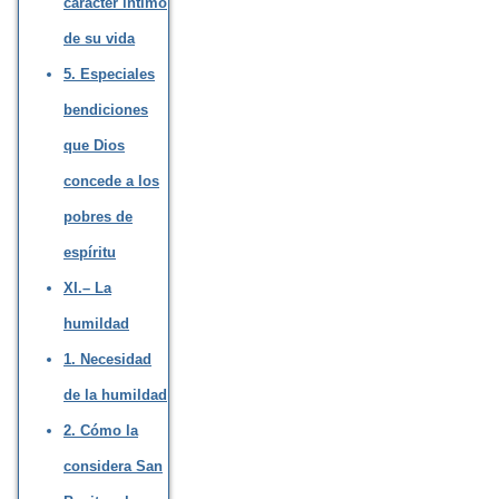
carácter íntimo
de su vida
5. Especiales
bendiciones
que Dios
concede a los
pobres de
espíritu
XI.– La
humildad
1. Necesidad
de la humildad
2. Cómo la
considera San