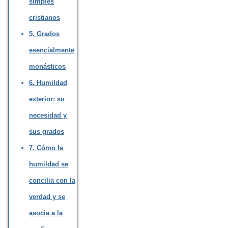
simples
cristianos
5. Grados
esencialmente
monásticos
6. Humildad
exterior: su
necesidad y
sus grados
7. Cómo la
humildad se
concilia con la
verdad y se
asocia a la