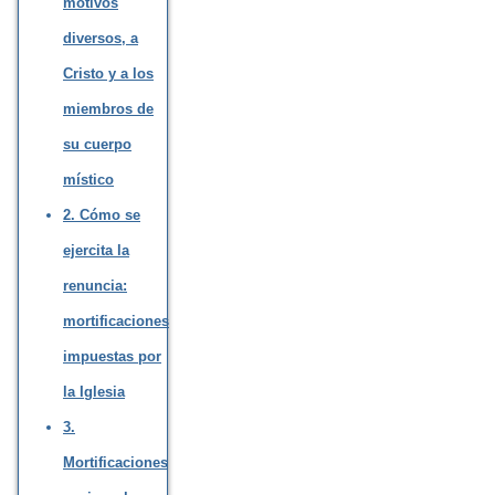
motivos
diversos, a
Cristo y a los
miembros de
su cuerpo
místico
2. Cómo se
ejercita la
renuncia:
mortificaciones
impuestas por
la Iglesia
3.
Mortificaciones