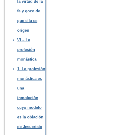
la virtud de la
fe y gozo de
que ella es
origen
VI.– La
profesión
monástica
1. La profesión
monástica es
una
inmolación
cuyo modelo
es la oblación
de Jesucristo