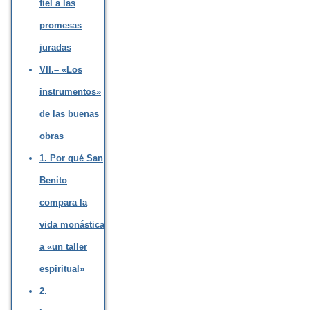
fiel a las
promesas
juradas
VII.– «Los
instrumentos»
de las buenas
obras
1. Por qué San
Benito
compara la
vida monástica
a «un taller
espiritual»
2.