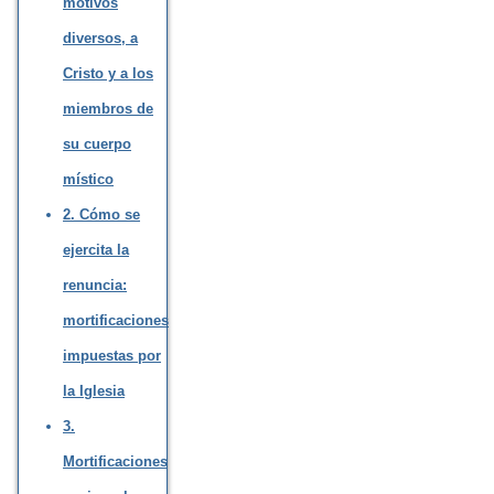
motivos
diversos, a
Cristo y a los
miembros de
su cuerpo
místico
2. Cómo se
ejercita la
renuncia:
mortificaciones
impuestas por
la Iglesia
3.
Mortificaciones