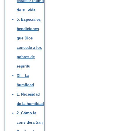
carácter íntimo
de su vida
5. Especiales
bendiciones
que Dios
concede a los
pobres de
espíritu
XI.– La
humildad
1. Necesidad
de la humildad
2. Cómo la
considera San