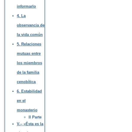
informarlo
4. La
observancia de
la vida común
5. Relaciones
mutuas entre
los miembros
de la familia
cenobítica
6. Estabilidad
en el
monasterio
II Parte
V.– «Ésta es la