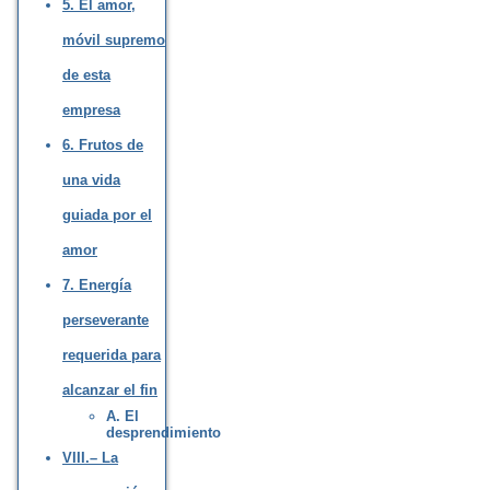
5. El amor,
móvil supremo
de esta
empresa
6. Frutos de
una vida
guiada por el
amor
7. Energía
perseverante
requerida para
alcanzar el fin
A. El
desprendimiento
VIII.– La