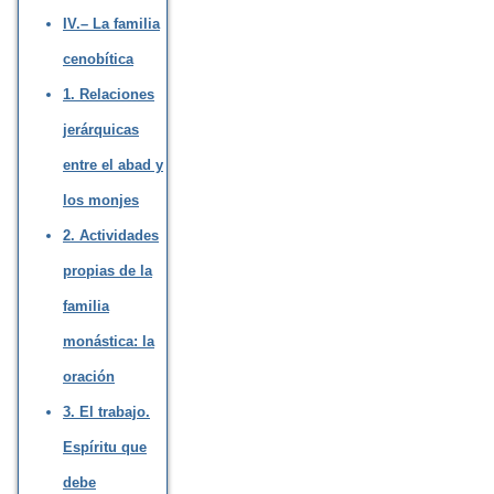
IV.– La familia
cenobítica
1. Relaciones
jerárquicas
entre el abad y
los monjes
2. Actividades
propias de la
familia
monástica: la
oración
3. El trabajo.
Espíritu que
debe