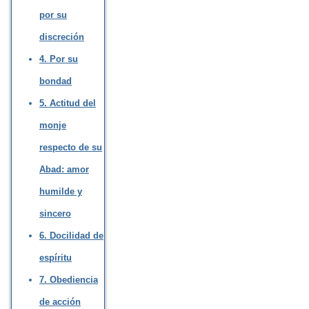
por su
discreción
4. Por su
bondad
5. Actitud del
monje
respecto de su
Abad: amor
humilde y
sincero
6. Docilidad de
espíritu
7. Obediencia
de acción