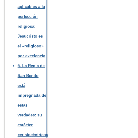
aplicables a la
perfección
religiosa:
Jesucristo es
el «religioso»
por excelencia
5. La Regla de
San Benito
está
impregnada de
estas
verdades: su
carácter
«cristocéntrico»