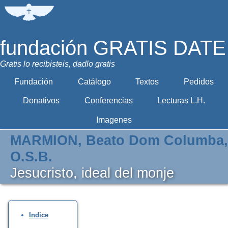
fundación GRATIS DATE
Gratis lo recibisteis, dadlo gratis
Fundación
Catálogo
Textos
Pedidos
Donativos
Conferencias
Lecturas L.H.
Imagenes
MARMION, Beato Dom Columba,
O.S.B.
Jesucristo, ideal del monje
Indice