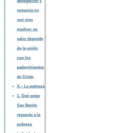
abnegación y
renuncia no
son sino
medios: su
valor depende
de la unión
con los
padecimientos
de Cristo
X.– La pobreza
1. Qué exige
San Benito
respecto a la
pobreza