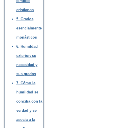
simples
cristianos
5. Grados
esencialmente
monásticos
6. Humildad
exterior: su
necesidad y
sus grados
7. Cómo la
humildad se
concilia con la
verdad y se
asocia a la