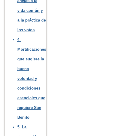
anejas a la
vida común y
a la práctica de
los votos
4.
Mortificaciones
que sugiere la
buena
voluntad y
condiciones
esenciales que
requiere San
Benito
5. La