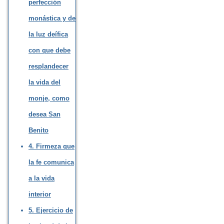
perfección
monástica y de
la luz deífica
con que debe
resplandecer
la vida del
monje, como
desea San
Benito
4. Firmeza que
la fe comunica
a la vida
interior
5. Ejercicio de