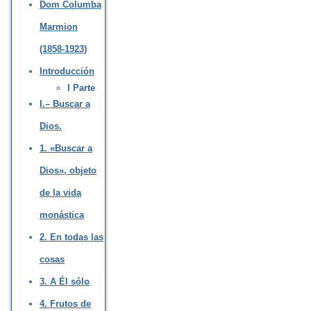
Dom Columba
Marmion
(1858-1923)
Introducción
I Parte
I.– Buscar a
Dios.
1. «Buscar a
Dios», objeto
de la vida
monástica
2. En todas las
cosas
3. A Él sólo
4. Frutos de