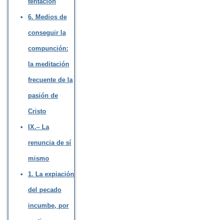
tentación
6. Medios de
conseguir la
compunción:
la meditación
frecuente de la
pasión de
Cristo
IX.– La
renuncia de sí
mismo
1. La expiación
del pecado
incumbe, por