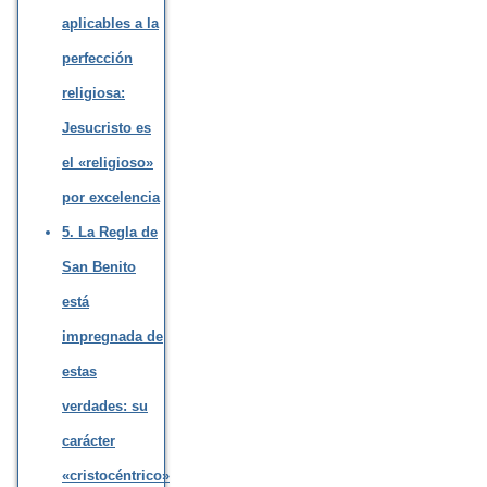
aplicables a la
perfección
religiosa:
Jesucristo es
el «religioso»
por excelencia
5. La Regla de
San Benito
está
impregnada de
estas
verdades: su
carácter
«cristocéntrico»