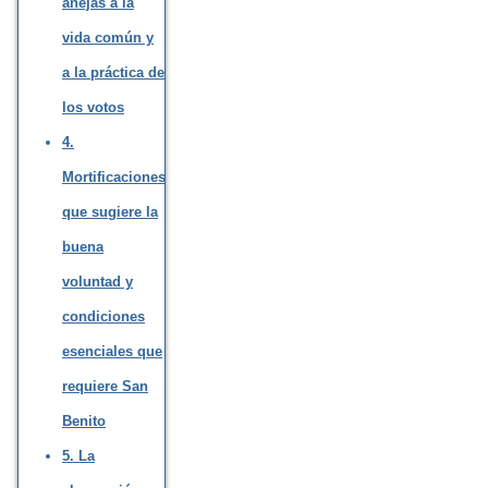
anejas a la
vida común y
a la práctica de
los votos
4.
Mortificaciones
que sugiere la
buena
voluntad y
condiciones
esenciales que
requiere San
Benito
5. La