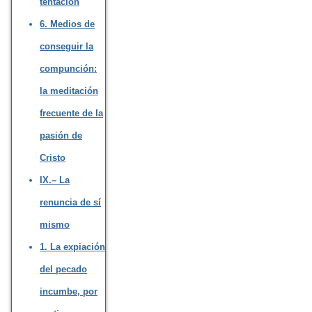
tentación
6. Medios de
conseguir la
compunción:
la meditación
frecuente de la
pasión de
Cristo
IX.– La
renuncia de sí
mismo
1. La expiación
del pecado
incumbe, por