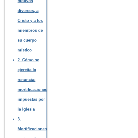
motivos
diversos, a
Cristo y a los
miembros de
su cuerpo
místico
2. Cómo se
ejercita la
renuncia:
mortificaciones
impuestas por
la Iglesia
3.
Mortificaciones