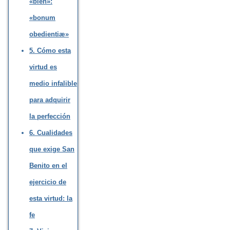
«bien»:
«bonum
obedientiæ»
5. Cómo esta
virtud es
medio infalible
para adquirir
la perfección
6. Cualidades
que exige San
Benito en el
ejercicio de
esta virtud: la
fe