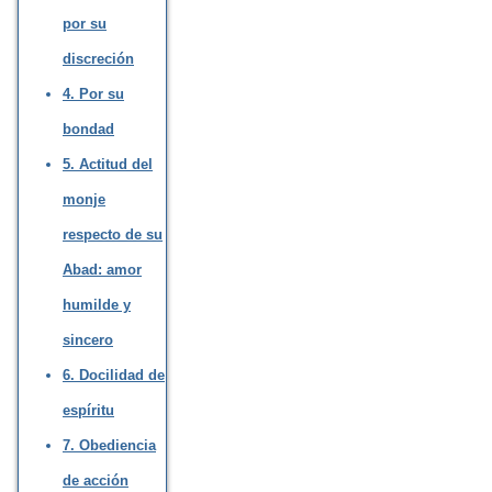
por su
discreción
4. Por su
bondad
5. Actitud del
monje
respecto de su
Abad: amor
humilde y
sincero
6. Docilidad de
espíritu
7. Obediencia
de acción