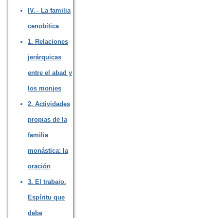
IV.– La familia
cenobítica
1. Relaciones
jerárquicas
entre el abad y
los monjes
2. Actividades
propias de la
familia
monástica: la
oración
3. El trabajo.
Espíritu que
debe