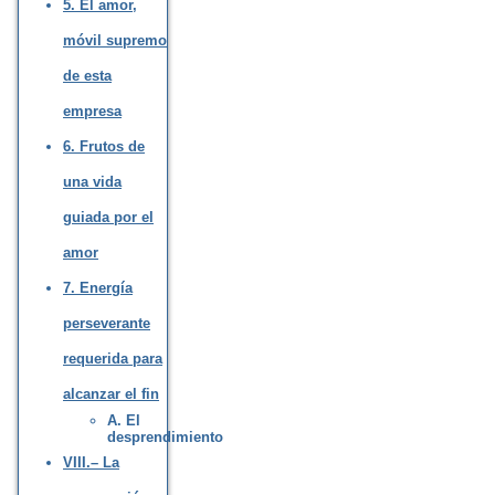
5. El amor,
móvil supremo
de esta
empresa
6. Frutos de
una vida
guiada por el
amor
7. Energía
perseverante
requerida para
alcanzar el fin
A. El
desprendimiento
VIII.– La