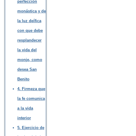
perfección
monástica y de
la luz deífica
con que debe
resplandecer
la vida del
monje, como
desea San
Benito
4. Firmeza que
la fe comunica
a la vida
interior
5. Ejercicio de