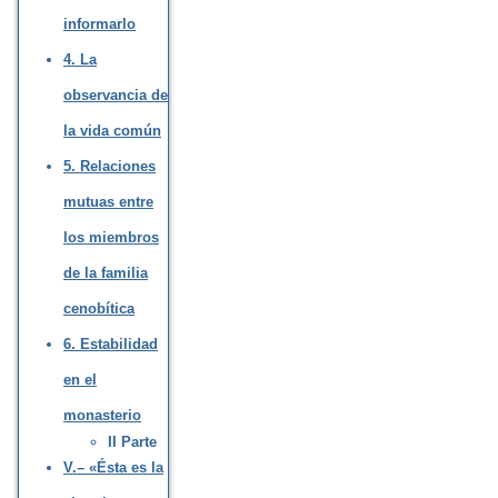
informarlo
4. La
observancia de
la vida común
5. Relaciones
mutuas entre
los miembros
de la familia
cenobítica
6. Estabilidad
en el
monasterio
II Parte
V.– «Ésta es la