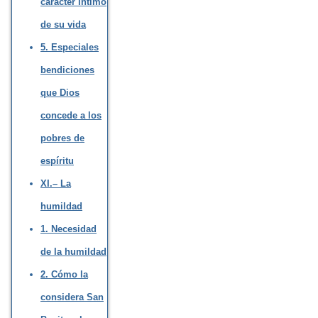
carácter íntimo
de su vida
5. Especiales
bendiciones
que Dios
concede a los
pobres de
espíritu
XI.– La
humildad
1. Necesidad
de la humildad
2. Cómo la
considera San