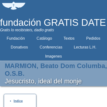
fundación GRATIS DATE
Gratis lo recibisteis, dadlo gratis
Fundación
Catálogo
Textos
Pedidos
Donativos
Conferencias
Lecturas L.H.
Imagenes
MARMION, Beato Dom Columba,
O.S.B.
Jesucristo, ideal del monje
Indice