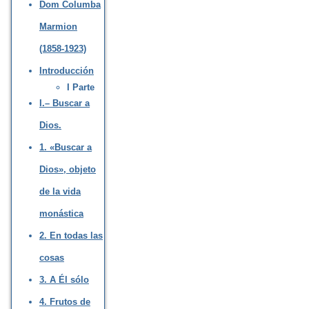
Dom Columba
Marmion
(1858-1923)
Introducción
I Parte
I.– Buscar a
Dios.
1. «Buscar a
Dios», objeto
de la vida
monástica
2. En todas las
cosas
3. A Él sólo
4. Frutos de