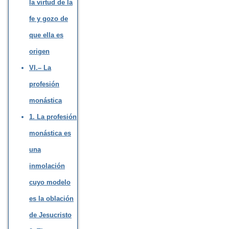
la virtud de la
fe y gozo de
que ella es
origen
VI.– La
profesión
monástica
1. La profesión
monástica es
una
inmolación
cuyo modelo
es la oblación
de Jesucristo