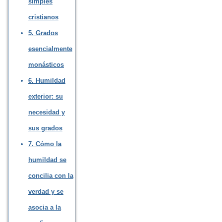
simples
cristianos
5. Grados
esencialmente
monásticos
6. Humildad
exterior: su
necesidad y
sus grados
7. Cómo la
humildad se
concilia con la
verdad y se
asocia a la