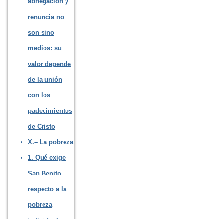
abnegación y
renuncia no
son sino
medios: su
valor depende
de la unión
con los
padecimientos
de Cristo
X.– La pobreza
1. Qué exige
San Benito
respecto a la
pobreza