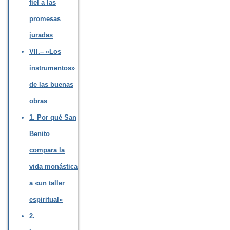
fiel a las
promesas
juradas
VII.– «Los
instrumentos»
de las buenas
obras
1. Por qué San
Benito
compara la
vida monástica
a «un taller
espiritual»
2.