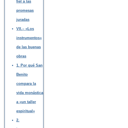
fiel a las
promesas
juradas
VII.– «Los
instrumentos»
de las buenas
obras
1. Por qué San
Benito
compara la
vida monástica
a «un taller
espiritual»
2.