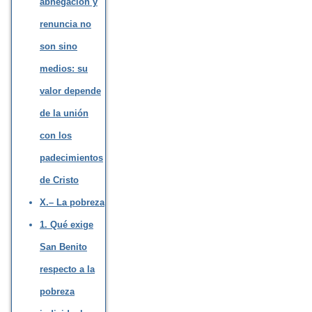
abnegación y
renuncia no
son sino
medios: su
valor depende
de la unión
con los
padecimientos
de Cristo
X.– La pobreza
1. Qué exige
San Benito
respecto a la
pobreza