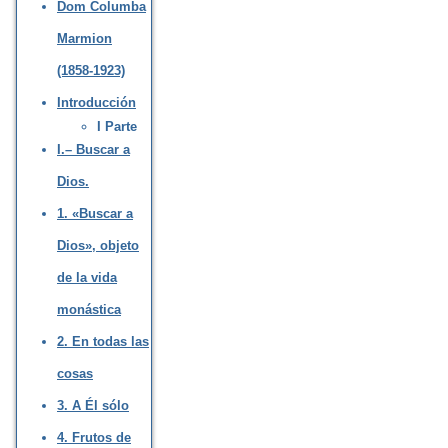
Dom Columba
Marmion
(1858-1923)
Introducción
I Parte
I.– Buscar a
Dios.
1. «Buscar a
Dios», objeto
de la vida
monástica
2. En todas las
cosas
3. A Él sólo
4. Frutos de