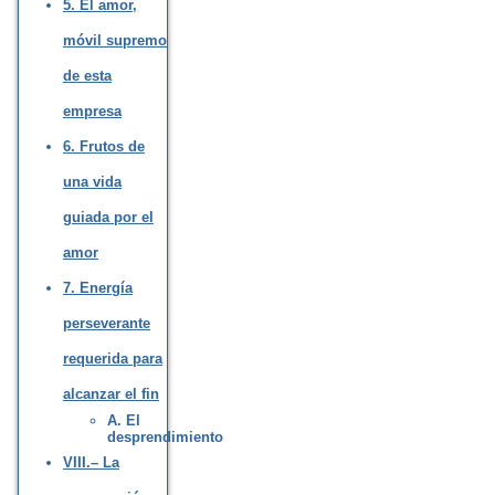
5. El amor,
móvil supremo
de esta
empresa
6. Frutos de
una vida
guiada por el
amor
7. Energía
perseverante
requerida para
alcanzar el fin
A. El
desprendimiento
VIII.– La