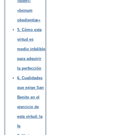
«bien»:
«bonum
obedientiæ»
5. Cómo esta
virtud es
medio infalible
para adquirir
la perfección
6. Cualidades
que exige San
Benito en el
ejercicio de
esta virtud: la
fe