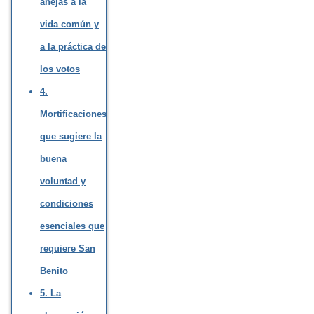
anejas a la
vida común y
a la práctica de
los votos
4.
Mortificaciones
que sugiere la
buena
voluntad y
condiciones
esenciales que
requiere San
Benito
5. La