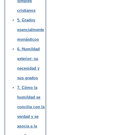
simples
cristianos
5. Grados
esencialmente
monásticos
6. Humildad
exterior: su
necesidad y
sus grados
7. Cómo la
humildad se
concilia con la
verdad y se
asocia a la