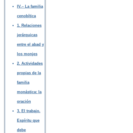
IV.– La familia
cenobítica
1. Relaciones
jerárquicas
entre el abad y
los monjes
2. Actividades
propias de la
familia
monástica: la
oración
3. El trabajo.
Espíritu que
debe