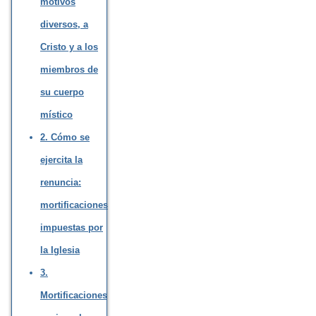
motivos
diversos, a
Cristo y a los
miembros de
su cuerpo
místico
2. Cómo se
ejercita la
renuncia:
mortificaciones
impuestas por
la Iglesia
3.
Mortificaciones