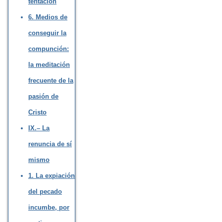
tentación
6. Medios de
conseguir la
compunción:
la meditación
frecuente de la
pasión de
Cristo
IX.– La
renuncia de sí
mismo
1. La expiación
del pecado
incumbe, por