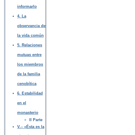
informarlo
4. La
observancia de
la vida común
5. Relaciones
mutuas entre
los miembros
de la familia
cenobítica
6. Estabilidad
en el
monasterio
II Parte
V.– «Ésta es la