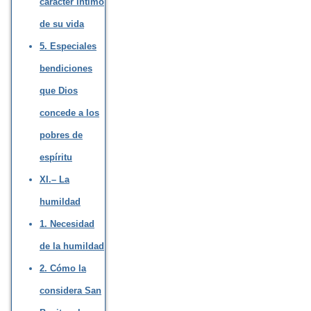
carácter íntimo
de su vida
5. Especiales
bendiciones
que Dios
concede a los
pobres de
espíritu
XI.– La
humildad
1. Necesidad
de la humildad
2. Cómo la
considera San