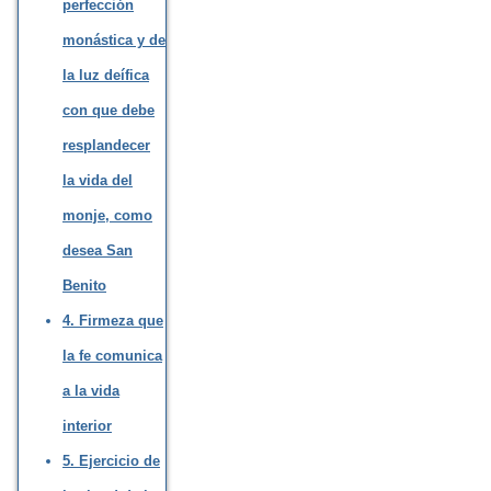
perfección
monástica y de
la luz deífica
con que debe
resplandecer
la vida del
monje, como
desea San
Benito
4. Firmeza que
la fe comunica
a la vida
interior
5. Ejercicio de