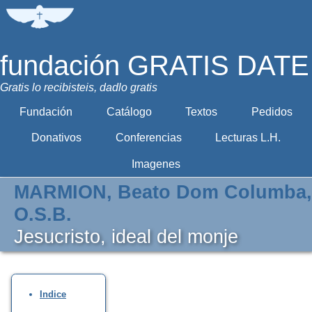
fundación GRATIS DATE
Gratis lo recibisteis, dadlo gratis
Fundación
Catálogo
Textos
Pedidos
Donativos
Conferencias
Lecturas L.H.
Imagenes
MARMION, Beato Dom Columba,
O.S.B.
Jesucristo, ideal del monje
Indice