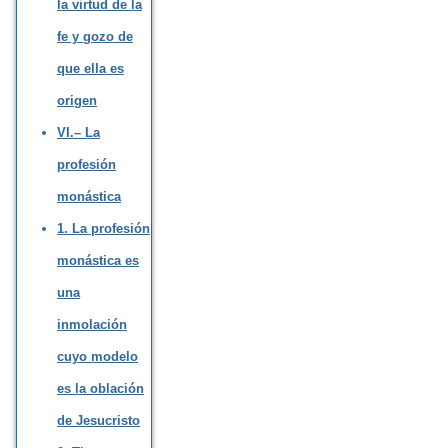
la virtud de la
fe y gozo de
que ella es
origen
VI.– La
profesión
monástica
1. La profesión
monástica es
una
inmolación
cuyo modelo
es la oblación
de Jesucristo