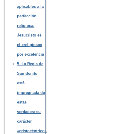
aplicables a la
perfección
religiosa:
Jesucristo es
el «religioso»
por excelencia
5. La Regla de
San Benito
está
impregnada de
estas
verdades: su
carácter
«cristocéntrico»