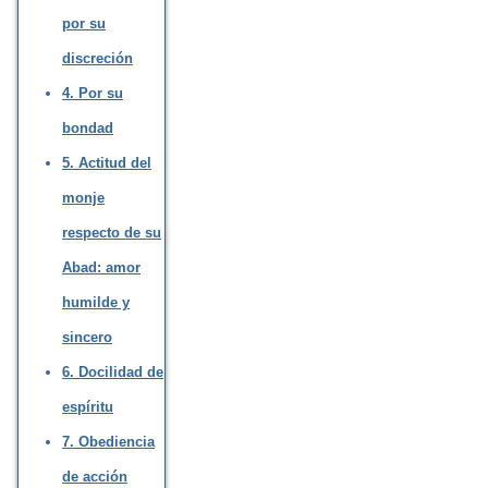
por su
discreción
4. Por su
bondad
5. Actitud del
monje
respecto de su
Abad: amor
humilde y
sincero
6. Docilidad de
espíritu
7. Obediencia
de acción