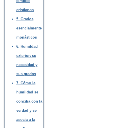
simples
cristianos
5. Grados
esencialmente
monásticos
6. Humildad
exterior: su
necesidad y
sus grados
7. Cómo la
humildad se
concilia con la
verdad y se
asocia a la