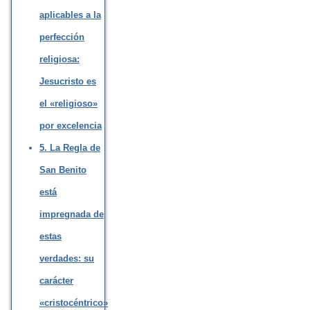
aplicables a la
perfección
religiosa:
Jesucristo es
el «religioso»
por excelencia
5. La Regla de
San Benito
está
impregnada de
estas
verdades: su
carácter
«cristocéntrico»