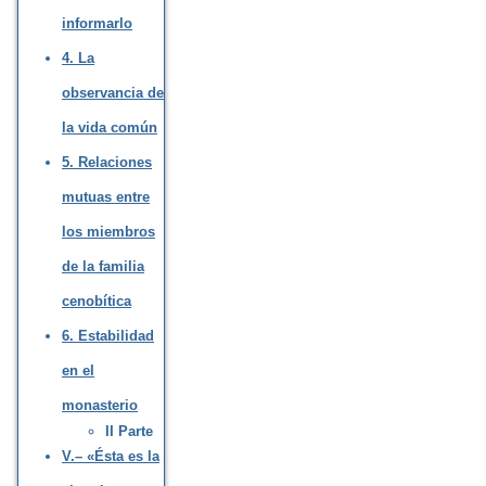
informarlo
4. La
observancia de
la vida común
5. Relaciones
mutuas entre
los miembros
de la familia
cenobítica
6. Estabilidad
en el
monasterio
II Parte
V.– «Ésta es la