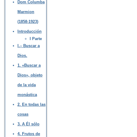
Dom Columba
Marmion
(1858-1923)
Introducción
I Parte
I.– Buscar a
Dios.
1. «Buscar a
Dios», objeto
de la vida
monástica
2. En todas las
cosas
3. A Él sólo
4. Frutos de