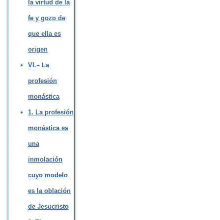
la virtud de la
fe y gozo de
que ella es
origen
VI.– La
profesión
monástica
1. La profesión
monástica es
una
inmolación
cuyo modelo
es la oblación
de Jesucristo