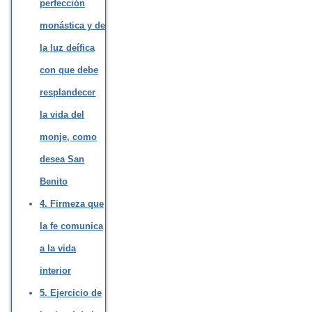
perfección
monástica y de
la luz deífica
con que debe
resplandecer
la vida del
monje, como
desea San
Benito
4. Firmeza que
la fe comunica
a la vida
interior
5. Ejercicio de