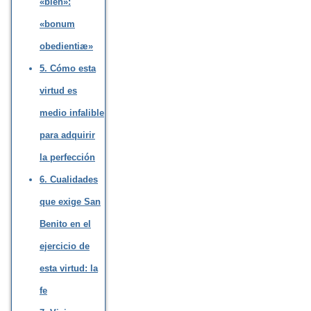
«bien»:
«bonum
obedientiæ»
5. Cómo esta
virtud es
medio infalible
para adquirir
la perfección
6. Cualidades
que exige San
Benito en el
ejercicio de
esta virtud: la
fe