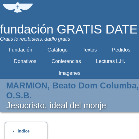
fundación GRATIS DATE
Gratis lo recibisteis, dadlo gratis
Fundación
Catálogo
Textos
Pedidos
Donativos
Conferencias
Lecturas L.H.
Imagenes
MARMION, Beato Dom Columba,
O.S.B.
Jesucristo, ideal del monje
Indice