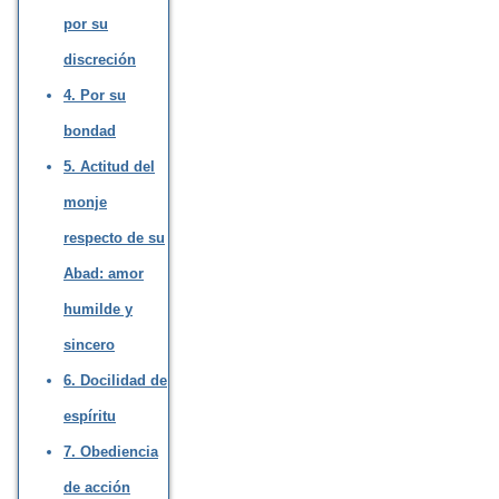
por su
discreción
4. Por su
bondad
5. Actitud del
monje
respecto de su
Abad: amor
humilde y
sincero
6. Docilidad de
espíritu
7. Obediencia
de acción