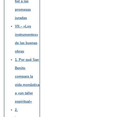
fiel a las
promesas
juradas
VII.– «Los
instrumentos»
de las buenas
obras
1. Por qué San
Benito
compara la
vida monástica
a «un taller
espiritual»
2.