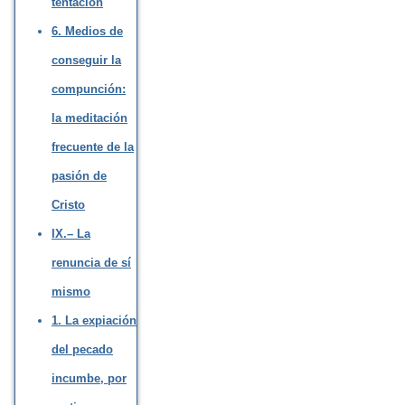
tentación
6. Medios de
conseguir la
compunción:
la meditación
frecuente de la
pasión de
Cristo
IX.– La
renuncia de sí
mismo
1. La expiación
del pecado
incumbe, por