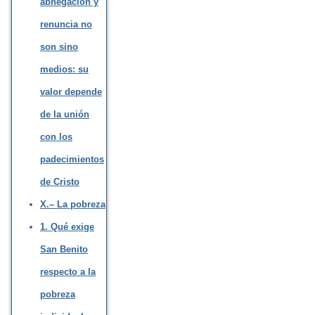
abnegación y
renuncia no
son sino
medios: su
valor depende
de la unión
con los
padecimientos
de Cristo
X.– La pobreza
1. Qué exige
San Benito
respecto a la
pobreza