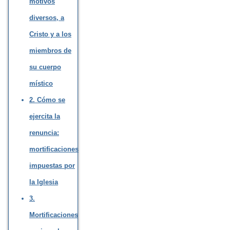
motivos
diversos, a
Cristo y a los
miembros de
su cuerpo
místico
2. Cómo se
ejercita la
renuncia:
mortificaciones
impuestas por
la Iglesia
3.
Mortificaciones