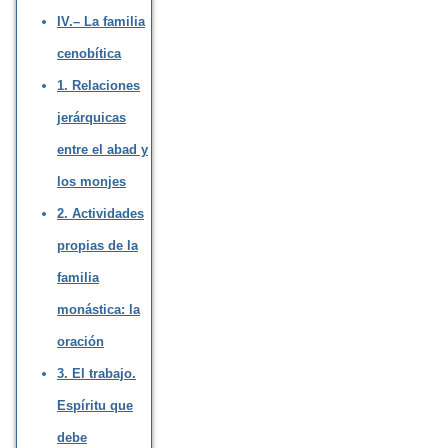
IV.– La familia
cenobítica
1. Relaciones
jerárquicas
entre el abad y
los monjes
2. Actividades
propias de la
familia
monástica: la
oración
3. El trabajo.
Espíritu que
debe