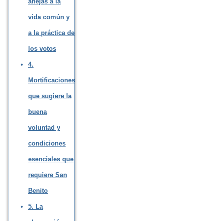
anejas a la
vida común y
a la práctica de
los votos
4.
Mortificaciones
que sugiere la
buena
voluntad y
condiciones
esenciales que
requiere San
Benito
5. La