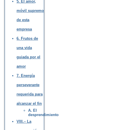
5. El amor,
móvil supremo
de esta
empresa
6. Frutos de
una vida
guiada por el
amor
7. Energía
perseverante
requerida para
alcanzar el fin
A. El
desprendimiento
VIII.– La