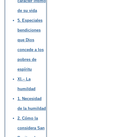
carácter íntimo
de su vida
5. Especiales
bendiciones
que Dios
concede a los
pobres de
espíritu
XI.– La
humildad
1. Necesidad
de la humildad
2. Cómo la
considera San