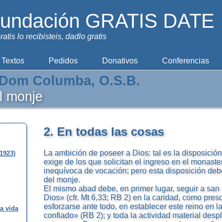
fundación GRATIS DATE
ratis lo recibisteis, dadlo gratis
Textos
Pedidos
Donativos
Conferencias
Dom Columba, O.S.B.
el monje
2. En todas las cosas
La ambición de poseer a Dios: tal es la disposición
1923)
exige de los que solicitan el ingreso en el monaste
inequívoca de vocación; pero esta disposición deb
del monje.
El mismo abad debe, en primer lugar, seguir a san 
Dios» (cfr. Mt 6,33; RB 2) en la caridad, como pres
esforzarse ante todo, en establecer este reino en 
la vida
confiado» (RB 2); y toda la actividad material des