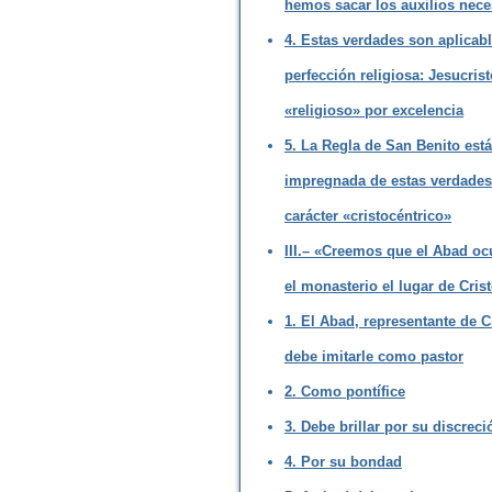
hemos sacar los auxilios nece
4. Estas verdades son aplicabl
perfección religiosa: Jesucrist
«religioso» por excelencia
5. La Regla de San Benito está
impregnada de estas verdades
carácter «cristocéntrico»
III.– «Creemos que el Abad oc
el monasterio el lugar de Cris
1. El Abad, representante de C
debe imitarle como pastor
2. Como pontífice
3. Debe brillar por su discreci
4. Por su bondad