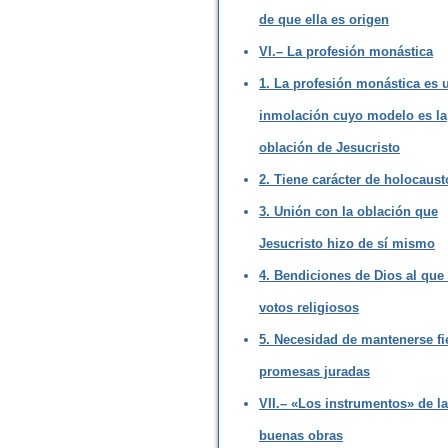
de que ella es origen
VI.– La profesión monástica
1. La profesión monástica es 
inmolación cuyo modelo es la
oblación de Jesucristo
2. Tiene carácter de holocaust
3. Unión con la oblación que
Jesucristo hizo de sí mismo
4. Bendiciones de Dios al que
votos religiosos
5. Necesidad de mantenerse fie
promesas juradas
VII.– «Los instrumentos» de l
buenas obras