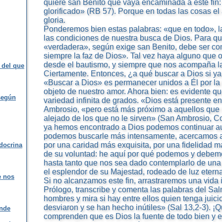
quiere san Benito que vaya encaminada a este fin
glorificado» (RB 57). Porque en todas las cosas el 
gloria.
Ponderemos bien estas palabras: «que en todo», l
las condiciones de nuestra busca de Dios. Para q
«verdadera», según exige san Benito, debe ser c
siempre la faz de Dios». Tal vez haya alguno que 
desde el bautismo, y siempre que nos acompaña la 
 del que
Ciertamente. Entonces, ¿a qué buscar a Dios si y
«Buscar a Dios» es permanecer unidos a Él por la 
objeto de nuestro amor. Ahora bien: es evidente q
según
variedad infinita de grados. «Dios está presente en
Ambrosio, «pero está más próximo a aquellos que
alejado de los que no le sirven» (San Ambrosio, C
ya hemos encontrado a Dios podemos continuar au
podemos buscarle más intensamente, acercamos a 
por una caridad más exquisita, por una fidelidad 
 docrina
de su voluntad: he aquí por qué podemos y debem
hasta tanto que nos sea dado contemplarlo de una
el esplendor de su Majestad, rodeado de luz eterna
e nos
Si no alcanzamos este fin, arrastraremos una vida i
Prólogo, transcribe y comenta las palabras del Sal
hombres y mira si hay entre ellos quien tenga juici
desviaron y se han hecho inútiles» (Sal 13,2-3). ¡Q
onde
comprenden que es Dios la fuente de todo bien y e