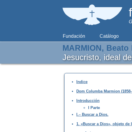
G
Fundación
Catálogo
MARMION, Beato 
Jesucristo, ideal d
Indice
Dom Columba Marmion (1858-
Introducción
I Parte
I.– Buscar a Dios.
1. «Buscar a Dios», objeto de 