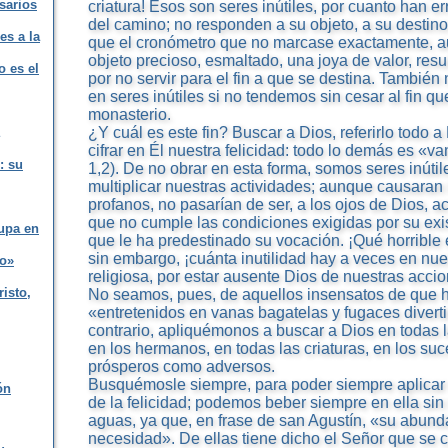
sarios
criatura! Esos son seres inútiles, por cuanto han 
del camino; no responden a su objeto, a su destino, 
es a la
que el cronómetro que no marcase exactamente, a
objeto precioso, esmaltado, una joya de valor, resu
o es el
por no servir para el fin a que se destina. Tambié
en seres inútiles si no tendemos sin cesar al fin q
monasterio.
¿Y cuál es este fin? Buscar a Dios, referirlo todo 
cifrar en Él nuestra felicidad: todo lo demás es «
: su
1,2). De no obrar en esta forma, somos seres inútil
multiplicar nuestras actividades; aunque causaran 
profanos, no pasarían de ser, a los ojos de Dios, ac
que no cumple las condiciones exigidas por su exist
upa en
que le ha predestinado su vocación. ¡Qué horrible 
sin embargo, ¡cuánta inutilidad hay a veces en nues
to»
religiosa, por estar ausente Dios de nuestras accio
risto,
No seamos, pues, de aquellos insensatos de que ha
«entretenidos en vanas bagatelas y fugaces diverti
contrario, apliquémonos a buscar a Dios en todas l
en los hermanos, en todas las criaturas, en los suc
prósperos como adversos.
Busquémosle siempre, para poder siempre aplicar n
ón
de la felicidad; podemos beber siempre en ella sin
aguas, ya que, en frase de san Agustín, «su abund
necesidad». De ellas tiene dicho el Señor que se co