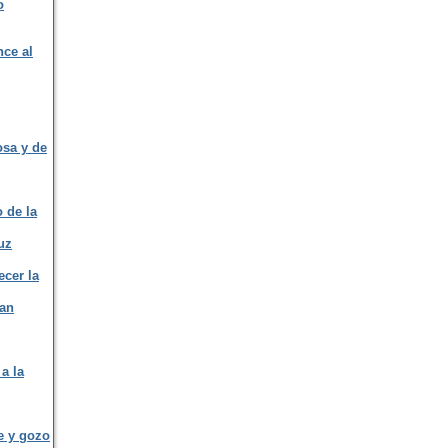
o
nce al
osa y de
o de la
uz
ecer la
San
a la
fe y gozo