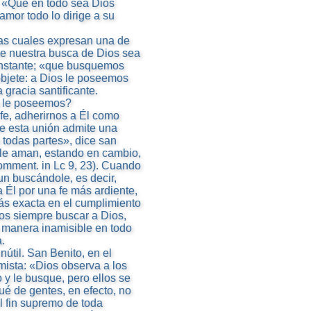
: «Que en todo sea Dios
amor todo lo dirige a su
as cuales expresan una de
ue nuestra busca de Dios sea
onstante; «que busquemos
objete: a Dios le poseemos
gracia santificante.
a le poseemos?
fe, adherirnos a Él como
ue esta unión admite una
 todas partes», dice san
 le aman, estando en cambio,
omment. in Lc 9, 23). Cuando
n buscándole, es decir,
Él por una fe más ardiente,
más exacta en el cumplimiento
os siempre buscar a Dios,
 manera inamisible en todo
.
nútil. San Benito, en el
mista: «Dios observa a los
o y le busque, pero ellos se
ué de gentes, en efecto, no
l fin supremo de toda