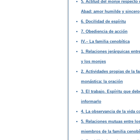
5. Actitud del monje respecto 
Abad: amor humilde y sincero
6. Docilidad de espíritu
7. Obediencia de acción
IV.– La familia cenobítica
1. Relaciones jerárquicas entr
y los monjes
2. Actividades propias de la fa
monástica: la oración
3. El trabajo. Espíritu que deb
informarlo
4. La observancia de la vida 
5. Relaciones mutuas entre lo
miembros de la familia cenobí