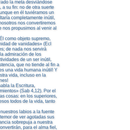
errado la meta desviándose
a su fin: no de otra suerte
unque en él tuviéramos un
ltaría completamente inútil,
n nosotros nos convertiremos
ue nos propusimos al venir al
a Él como objeto supremo,
vanidad de vanidades» (Ecl
es; de nada nos servirá
la admiración de los
tividades de un ser inútil,
encia, que no tiende al fin a
es una vida humana inútil! Y
tra vida, incluso en la
nes!
bla la Escritura,
mientos» (Sab 4,12). Por el
as cosas: en los superiores,
esos todos de la vida, tanto
uestros labios a la fuente
 temor de ver agotadas sus
ancia sobrepuja a nuestra
nvertirán, para el alma fiel,