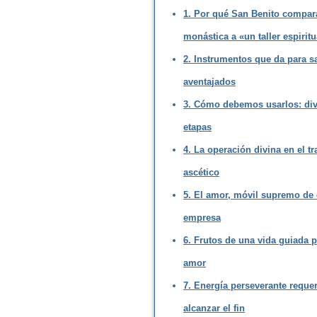
1. Por qué San Benito compara
monástica a «un taller espiritu
2. Instrumentos que da para sa
aventajados
3. Cómo debemos usarlos: di
etapas
4. La operación divina en el tr
ascético
5. El amor, móvil supremo de 
empresa
6. Frutos de una vida guiada p
amor
7. Energía perseverante reque
alcanzar el fin