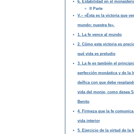
6. Estabilidad en el monasteri
II Parte
V.– «Ésta es la victoria que ve
mundo: nuestra fe».
1. La fe vence al mundo
2. Cómo esta victoria es preci
qué vida es preludio
3. La fe es también el principi
perfección monástica y de la l
deífica con que debe respland
vida del monje, como desea 
Benito
4. Firmeza que la fe comunica 
vida interior
5. Ejercicio de la virtud de la 