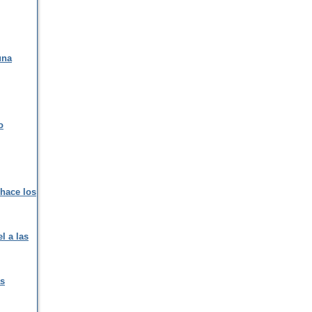
una
o
 hace los
l a las
as