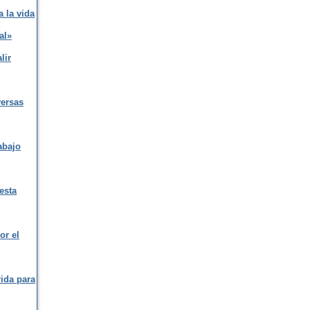
 la vida
al»
lir
versas
abajo
esta
or el
rida para