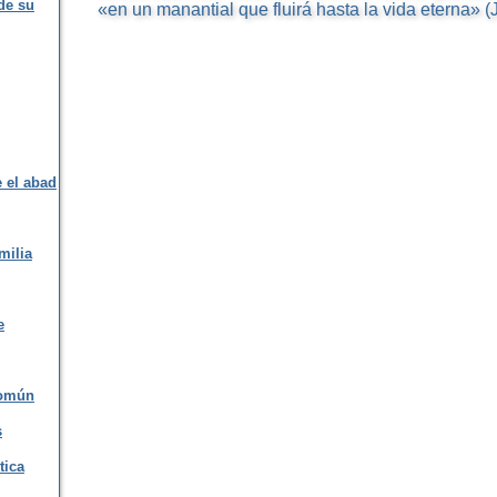
de su
«en un manantial que fluirá hasta la vida eterna» (J
e el abad
milia
e
común
s
tica