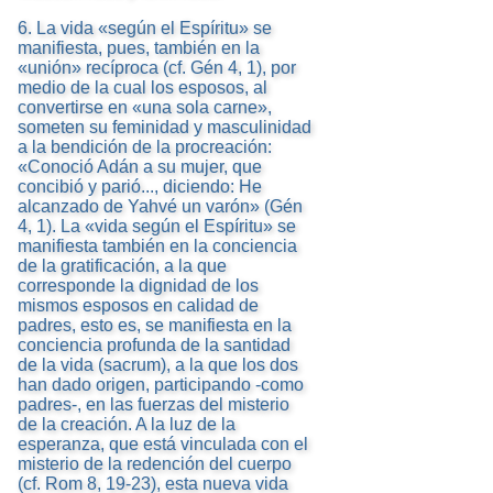
6. La vida «según el Espíritu» se
manifiesta, pues, también en la
«unión» recíproca (cf. Gén 4, 1), por
medio de la cual los esposos, al
convertirse en «una sola carne»,
someten su feminidad y masculinidad
a la bendición de la procreación:
«Conoció Adán a su mujer, que
concibió y parió..., diciendo: He
alcanzado de Yahvé un varón» (Gén
4, 1). La «vida según el Espíritu» se
manifiesta también en la conciencia
de la gratificación, a la que
corresponde la dignidad de los
mismos esposos en calidad de
padres, esto es, se manifiesta en la
conciencia profunda de la santidad
de la vida (sacrum), a la que los dos
han dado origen, participando -como
padres-, en las fuerzas del misterio
de la creación. A la luz de la
esperanza, que está vinculada con el
misterio de la redención del cuerpo
(cf. Rom 8, 19-23), esta nueva vida