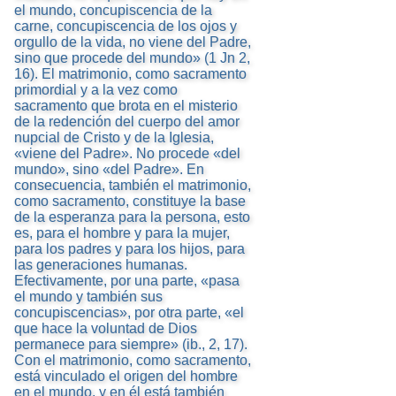
el mundo, concupiscencia de la
carne, concupiscencia de los ojos y
orgullo de la vida, no viene del Padre,
sino que procede del mundo» (1 Jn 2,
16). El matrimonio, como sacramento
primordial y a la vez como
sacramento que brota en el misterio
de la redención del cuerpo del amor
nupcial de Cristo y de la Iglesia,
«viene del Padre». No procede «del
mundo», sino «del Padre». En
consecuencia, también el matrimonio,
como sacramento, constituye la base
de la esperanza para la persona, esto
es, para el hombre y para la mujer,
para los padres y para los hijos, para
las generaciones humanas.
Efectivamente, por una parte, «pasa
el mundo y también sus
concupiscencias», por otra parte, «el
que hace la voluntad de Dios
permanece para siempre» (ib., 2, 17).
Con el matrimonio, como sacramento,
está vinculado el origen del hombre
en el mundo, y en él está también