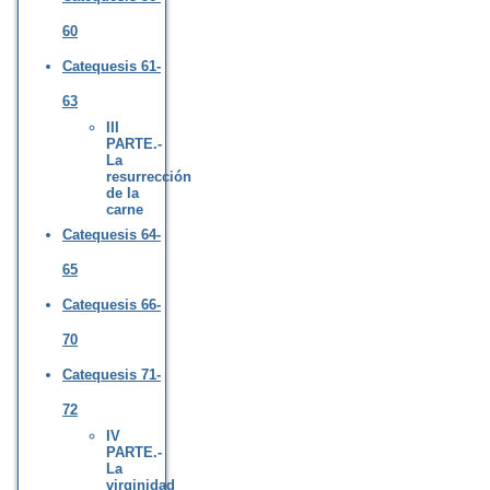
60
Catequesis 61-
63
III
PARTE.-
La
resurrección
de la
carne
Catequesis 64-
65
Catequesis 66-
70
Catequesis 71-
72
IV
PARTE.-
La
virginidad