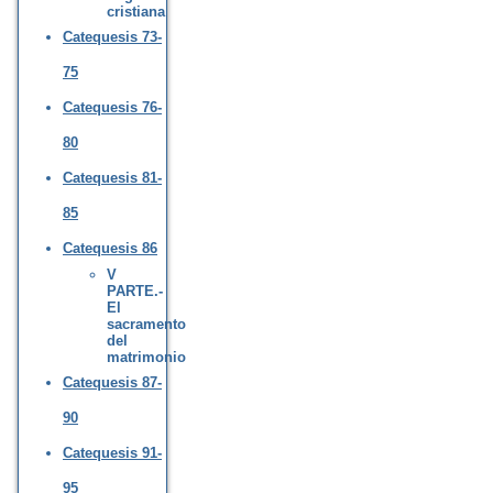
cristiana
Catequesis 73-
75
Catequesis 76-
80
Catequesis 81-
85
Catequesis 86
V
PARTE.-
El
sacramento
del
matrimonio
Catequesis 87-
90
Catequesis 91-
95