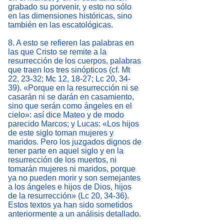
grabado su porvenir, y esto no sólo
en las dimensiones históricas, sino
también en las escatológicas.
8. A esto se refieren las palabras en
las que Cristo se remite a la
resurrección de los cuerpos, palabras
que traen los tres sinópticos (cf. Mt
22, 23-32; Mc 12, 18-27; Lc 20, 34-
39). «Porque en la resurrección ni se
casarán ni se darán en casamiento,
sino que serán como ángeles en el
cielo»: así dice Mateo y de modo
parecido Marcos; y Lucas: «Los hijos
de este siglo toman mujeres y
maridos. Pero los juzgados dignos de
tener parte en aquel siglo y en la
resurrección de los muertos, ni
tomarán mujeres ni maridos, porque
ya no pueden morir y son semejantes
a los ángeles e hijos de Dios, hijos
de la resurrección» (Lc 20, 34-36).
Estos textos ya han sido sometidos
anteriormente a un análisis detallado.