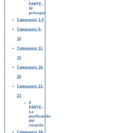
PARTE.-
Al
principio
Catequesis 1-5
Catequesis 6-
10
Catequesis 11-
15
Catequesis 16-
20
Catequesis 21-
23
II
PARTE.-
La
purificación
del
corazón
Catequesis 24-