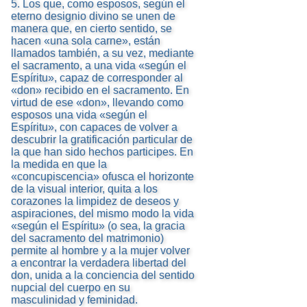
5. Los que, como esposos, según el
eterno designio divino se unen de
manera que, en cierto sentido, se
hacen «una sola carne», están
llamados también, a su vez, mediante
el sacramento, a una vida «según el
Espíritu», capaz de corresponder al
«don» recibido en el sacramento. En
virtud de ese «don», llevando como
esposos una vida «según el
Espíritu», con capaces de volver a
descubrir la gratificación particular de
la que han sido hechos participes. En
la medida en que la
«concupiscencia» ofusca el horizonte
de la visual interior, quita a los
corazones la limpidez de deseos y
aspiraciones, del mismo modo la vida
«según el Espíritu» (o sea, la gracia
del sacramento del matrimonio)
permite al hombre y a la mujer volver
a encontrar la verdadera libertad del
don, unida a la conciencia del sentido
nupcial del cuerpo en su
masculinidad y feminidad.