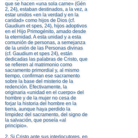
que se hacen «una sola carne» (Gén
2, 24), estaban destinados, a la vez, a
estar unidos «en la verdad y en la
caridad» como hijos de Dios (cf.
Gaudium et spes, 24), hijos adoptivos
en el Hijo Primogénito, amado desde
la eternidad. A esta unidad y a esta
comunión de personas, a semejanza
de la unión de las Personas divinas
(cf. Gaudium et spes 24), están
dedicadas las palabras de Cristo, que
se refieren al matrimonio como
sacramento primordial y, al mismo
tiempo, confirman ese sacramento
sobre la base del misterio de la
redención. Efectivamente, la
originaria «unidad en el cuerpo» del
hombre y de la mujer no cesa de
forjar la historia del hombre en la
tierra, aunque haya perdido la
limpidez del sacramento, del signo de
la salvación, que poseía «al
principio».
2. Si Cristo ante sus interlocutores, en