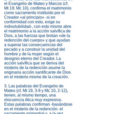
el Evangelio de Mateo y Marcos (cf.
Mt 19; Mc 10), confirma el matrimonio
como sacramento instituido por el
Creador «al principio» -si en
conformidad con esto, exige su
indisolubilidad-, con esto mismo abre
el matrimonio a la acción salvífica de
Dios, a las fuerzas que brotan «de la
redención del cuerpo» y que ayudan
a superar las consecuencias del
pecado y a construir la unidad del
hombre y de la mujer según el
designio eterno del Creador. La
acción salvífica que se deriva del
misterio de la redención asume la
originaria acción santificante de Dios
en el misterio mismo de la creación.
3. Las palabras del Evangelio de
Mateo (cf. Mt 19, 3-9 y Mc 10, 2-12),
tienen, al mismo tiempo, una
elocuencia ética muy expresiva.
Estas palabras confirman -basándose
en el misterio de la redención- el
sacramento primordial y, a la vez,