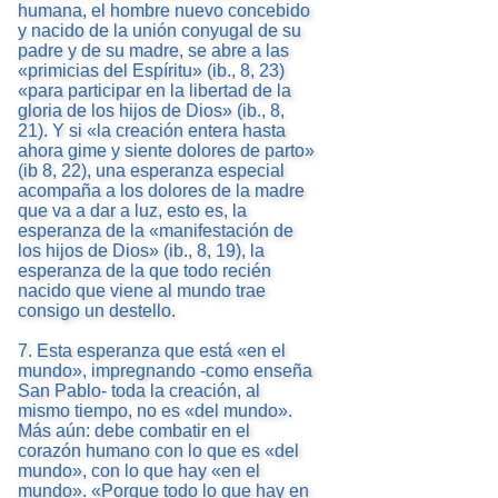
humana, el hombre nuevo concebido
y nacido de la unión conyugal de su
padre y de su madre, se abre a las
«primicias del Espíritu» (ib., 8, 23)
«para participar en la libertad de la
gloria de los hijos de Dios» (ib., 8,
21). Y si «la creación entera hasta
ahora gime y siente dolores de parto»
(ib 8, 22), una esperanza especial
acompaña a los dolores de la madre
que va a dar a luz, esto es, la
esperanza de la «manifestación de
los hijos de Dios» (ib., 8, 19), la
esperanza de la que todo recién
nacido que viene al mundo trae
consigo un destello.
7. Esta esperanza que está «en el
mundo», impregnando -como enseña
San Pablo- toda la creación, al
mismo tiempo, no es «del mundo».
Más aún: debe combatir en el
corazón humano con lo que es «del
mundo», con lo que hay «en el
mundo». «Porque todo lo que hay en