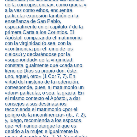
de la concupiscencia», como gracia y
a la vez como ethos, encuentra
particular expresión también en la
enseñanza de San Pablo,
especialmente en el capítulo 7 de la
primera Carta a los Corintios. El
Apóstol, comparando el matrimonio
con la virginidad (o sea, con la
«continencia por el reino de los
cielos») y declarándose por la
«superioridad» de la virginidad,
constata igualmente que «cada uno
tiene de Dios su propio don: éste,
uno, aquel, otro» (1 Cor 7, 7). En
virtud del misterio de la redención,
corresponde, pues, al matrimonio un
«don» particular, o sea, la gracia. En
el mismo contexto el Apóstol, a dar
consejos a sus destinatarios,
recomienda el matrimonio «por el
peligro de la incontinencia» (ib., 7, 2),
y, luego, recomienda a los esposos
que «el marido otorgue lo que es
debido a la mujer, e igualmente la
mujer al marido» (ib., 7, 3). Y continúa