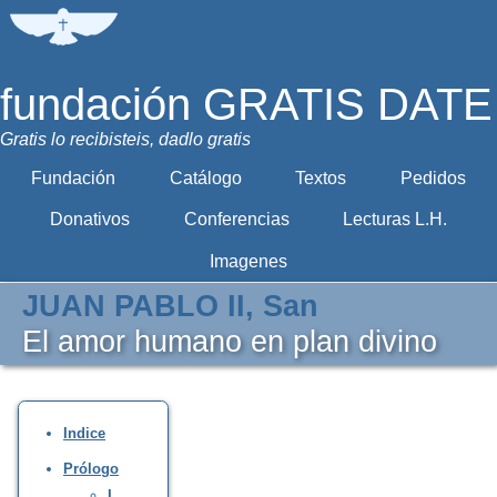
fundación GRATIS DATE
Gratis lo recibisteis, dadlo gratis
Fundación
Catálogo
Textos
Pedidos
Donativos
Conferencias
Lecturas L.H.
Imagenes
JUAN PABLO II, San
El amor humano en plan divino
Indice
Prólogo
I