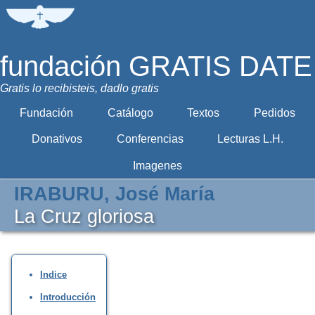
fundación GRATIS DATE
Gratis lo recibisteis, dadlo gratis
Fundación
Catálogo
Textos
Pedidos
Donativos
Conferencias
Lecturas L.H.
Imagenes
IRABURU, José María
La Cruz gloriosa
Indice
Introducción