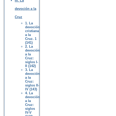
III. La
devoción a la
Cruz
1. La
devoción
cristiana
a la
Cruz. 1
(141)
2. La
devoción
a la
Cruz:
siglos I-
II (142)
3. La
devoción
a la
Cruz:
siglos II-
IV (143)
4. La
devoción
a la
Cruz:
siglos
IV-V