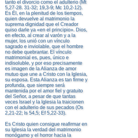
tanto el divorcio como el adulterio (Mt
5,27-28. 31-32; 19,3-9; Mc 10,2-12).
Es Él, en la plenitud de los tiempos,
quien devuelve al matrimonio la
suprema dignidad que el Creador
quiso darle ya «en el principio». Dios,
en efecto, al crear al varón y a la
mujer, los unió con un vínculo
sagrado e inviolable, que el hombre
no debe quebrantar. El vínculo
matrimonial es, pues, único e
indisoluble, y por eso precisamente
es imagen de la Alianza de amor
mutuo que une a Cristo con la Iglesia,
su esposa. Esta Alianza es tan firme y
profunda, que siempre será
mantenida por el amor fiel y gratuito
del Señor, a pesar de que tantas
veces Israel y la Iglesia la traicionen
con el adulterio de sus pecados (Os
2,21-22; Is 54,5; Ef 5,22-33).
Es Cristo quien consigue reafirmar en
su Iglesia la verdad del matrimonio
monógamo y el horror hacia la