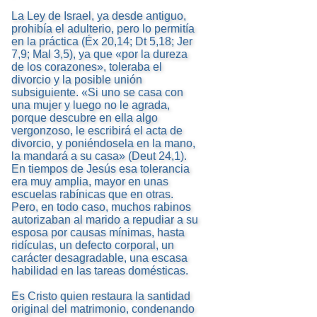
La Ley de Israel, ya desde antiguo,
prohibía el adulterio, pero lo permitía
en la práctica (Éx 20,14; Dt 5,18; Jer
7,9; Mal 3,5), ya que «por la dureza
de los corazones», toleraba el
divorcio y la posible unión
subsiguiente. «Si uno se casa con
una mujer y luego no le agrada,
porque descubre en ella algo
vergonzoso, le escribirá el acta de
divorcio, y poniéndosela en la mano,
la mandará a su casa» (Deut 24,1).
En tiempos de Jesús esa tolerancia
era muy amplia, mayor en unas
escuelas rabínicas que en otras.
Pero, en todo caso, muchos rabinos
autorizaban al marido a repudiar a su
esposa por causas mínimas, hasta
ridículas, un defecto corporal, un
carácter desagradable, una escasa
habilidad en las tareas domésticas.
Es Cristo quien restaura la santidad
original del matrimonio, condenando