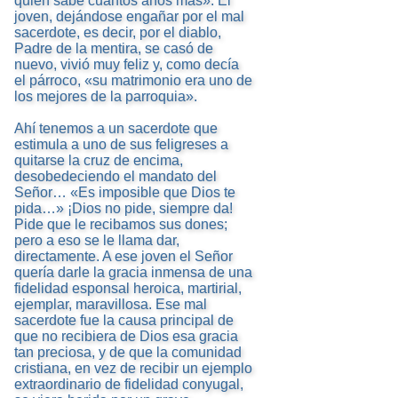
quién sabe cuántos años más». El
joven, dejándose engañar por el mal
sacerdote, es decir, por el diablo,
Padre de la mentira, se casó de
nuevo, vivió muy feliz y, como decía
el párroco, «su matrimonio era uno de
los mejores de la parroquia».
Ahí tenemos a un sacerdote que
estimula a uno de sus feligreses a
quitarse la cruz de encima,
desobedeciendo el mandato del
Señor… «Es imposible que Dios te
pida…» ¡Dios no pide, siempre da!
Pide que le recibamos sus dones;
pero a eso se le llama dar,
directamente. A ese joven el Señor
quería darle la gracia inmensa de una
fidelidad esponsal heroica, martirial,
ejemplar, maravillosa. Ese mal
sacerdote fue la causa principal de
que no recibiera de Dios esa gracia
tan preciosa, y de que la comunidad
cristiana, en vez de recibir un ejemplo
extraordinario de fidelidad conyugal,