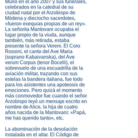
Murió en el año 2007 y sus funerales,
celebrados en la catedral de su
ciudad natal por el Arzobispo de
Módena y dieciocho sacerdotes,
«fueron exequias propias de un rey».
La señorita Mantovani ocupaba el
lugar propio de la viuda, aunque
también, más retirada, estaba
presente la señora Vereni. El Coro
Rossini, el canto del Ave Maria
(soprano Kabaivanska), del Ave
verum Corpus (tenor Bocelli), el
sobrevuelo de una escuadrilla de la
aviación militar, trazando con sus
estelas la bandera italiana, fue todo
para los asistentes una apoteosis de
emociones. Pero quizá el momento
más conmovedor fue cuando el señor
Arzobispo leyó un mensaje escrito en
nombre de Alice, la hija de cuatro
años nacida de la Mantovani: «Papá,
me has querido tanto», etc.
La abominación de la desolación
instalada en el altar. El Código de