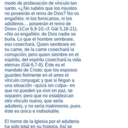
modo de profanación de vínculo tan
santo. «¿No sabéis que los injustos
no poseerán el reino de Dios? No os
engañéis: ni los fornicarios, ni los
adúlteros… poseerán el reino de
Dios» (1Cor 6,9-10; cf. Gál 5,16-21).
«No os engañéis: de Dios nadie se
burla. Lo que el hombre sembrare,
eso cosechará. Quien sembrare en
su carne, de la carne cosechará la
corrupción; pero quien siembre en el
espíritu, del espíritu cosechará la vida
eterna» (Gál 6,7-8). Éste es el
mandato de Cristo: que los esposos
guarden fielmente en el amor el
vínculo conyugal; y que si llegan a
una situación –quizá sin culpa– en
que no pueden ya vivir en paz, se
separen; pero que no establezcan
otro vínculo nuevo, que sería
adulterio, y no sería matrimonio, pues
éste es único e indisoluble.
El horror de la Iglesia por el adulterio
ha sido total en su historia. Así se