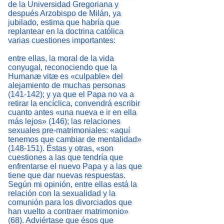
de la Universidad Gregoriana y
después Arzobispo de Milán, ya
jubilado, estima que habría que
replantear en la doctrina católica
varias cuestiones importantes:
entre ellas, la moral de la vida
conyugal, reconociendo que la
Humanæ vitæ es «culpable» del
alejamiento de muchas personas
(141-142); y ya que el Papa no va a
retirar la encíclica, convendrá escribir
cuanto antes «una nueva e ir en ella
más lejos» (146); las relaciones
sexuales pre-matrimoniales: «aquí
tenemos que cambiar de mentalidad»
(148-151). Éstas y otras, «son
cuestiones a las que tendría que
enfrentarse el nuevo Papa y a las que
tiene que dar nuevas respuestas.
Según mi opinión, entre ellas está la
relación con la sexualidad y la
comunión para los divorciados que
han vuelto a contraer matrimonio»
(68). Adviértase que ésos que