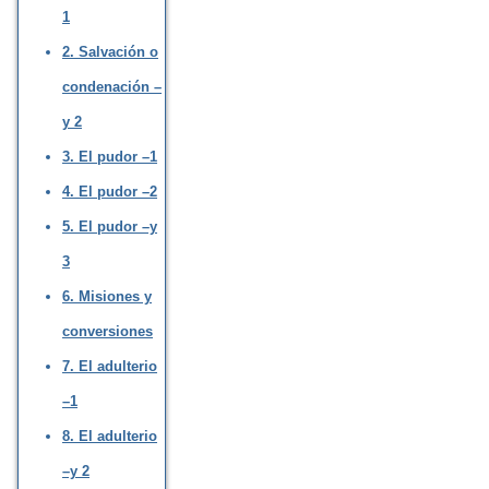
1
2. Salvación o
condenación –
y 2
3. El pudor –1
4. El pudor –2
5. El pudor –y
3
6. Misiones y
conversiones
7. El adulterio
–1
8. El adulterio
–y 2