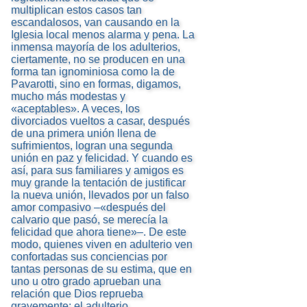
multiplican estos casos tan
escandalosos, van causando en la
Iglesia local menos alarma y pena. La
inmensa mayoría de los adulterios,
ciertamente, no se producen en una
forma tan ignominiosa como la de
Pavarotti, sino en formas, digamos,
mucho más modestas y
«aceptables». A veces, los
divorciados vueltos a casar, después
de una primera unión llena de
sufrimientos, logran una segunda
unión en paz y felicidad. Y cuando es
así, para sus familiares y amigos es
muy grande la tentación de justificar
la nueva unión, llevados por un falso
amor compasivo –«después del
calvario que pasó, se merecía la
felicidad que ahora tiene»–. De este
modo, quienes viven en adulterio ven
confortadas sus conciencias por
tantas personas de su estima, que en
uno u otro grado aprueban una
relación que Dios reprueba
gravemente: el adulterio.