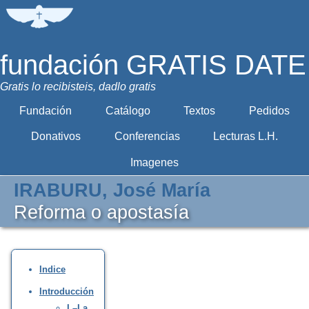
fundación GRATIS DATE
Gratis lo recibisteis, dadlo gratis
Fundación
Catálogo
Textos
Pedidos
Donativos
Conferencias
Lecturas L.H.
Imagenes
IRABURU, José María
Reforma o apostasía
Indice
Introducción
I.–La