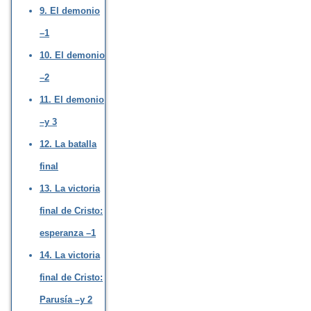
9. El demonio
–1
10. El demonio
–2
11. El demonio
–y 3
12. La batalla
final
13. La victoria
final de Cristo:
esperanza –1
14. La victoria
final de Cristo:
Parusía –y 2