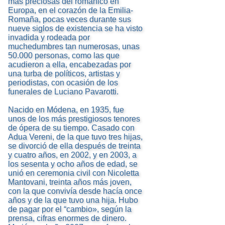
más preciosas del románico en
Europa, en el corazón de la Emilia-
Romaña, pocas veces durante sus
nueve siglos de existencia se ha visto
invadida y rodeada por
muchedumbres tan numerosas, unas
50.000 personas, como las que
acudieron a ella, encabezadas por
una turba de políticos, artistas y
periodistas, con ocasión de los
funerales de Luciano Pavarotti.
Nacido en Módena, en 1935, fue
unos de los más prestigiosos tenores
de ópera de su tiempo. Casado con
Adua Vereni, de la que tuvo tres hijas,
se divorció de ella después de treinta
y cuatro años, en 2002, y en 2003, a
los sesenta y ocho años de edad, se
unió en ceremonia civil con Nicoletta
Mantovani, treinta años más joven,
con la que convivía desde hacía once
años y de la que tuvo una hija. Hubo
de pagar por el “cambio», según la
prensa, cifras enormes de dinero.