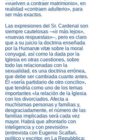
«vuelven a contraer matrimonio», en
realidad «contraen adulterio», para
ser más exactos.
Las expresiones del Sr. Cardenal son
siempre cautelosas –«ir más lejos»,
«nuevas respuestas»–, pero es claro
que a su juicio la doctrina enseñada
por la Humanæ vitæ sobre la moral
conyugal, así como la dada por la
Iglesia en otras cuestiones, sobre
todo las relacionadas con la
sexualidad, es una doctrina errónea,
que debe ser cambiada cuanto antes.
Él «sería partidario de otro concilio»,
que tendría como uno de los temas
importantes «la relación de la Iglesia
con los divorciados. Afecta a
muchísimas personas y familias y,
desgraciadamente, el número de las
familias implicadas será cada vez
mayor. Habrá que afrontarlo con
inteligencia y con previsión»
(entrevista con Eugenio Scalfari,
político y escritor, en La Repubblica: