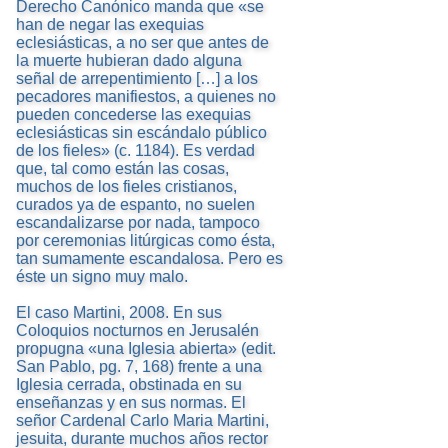
Derecho Canónico manda que «se
han de negar las exequias
eclesiásticas, a no ser que antes de
la muerte hubieran dado alguna
señal de arrepentimiento […] a los
pecadores manifiestos, a quienes no
pueden concederse las exequias
eclesiásticas sin escándalo público
de los fieles» (c. 1184). Es verdad
que, tal como están las cosas,
muchos de los fieles cristianos,
curados ya de espanto, no suelen
escandalizarse por nada, tampoco
por ceremonias litúrgicas como ésta,
tan sumamente escandalosa. Pero es
éste un signo muy malo.
El caso Martini, 2008. En sus
Coloquios nocturnos en Jerusalén
propugna «una Iglesia abierta» (edit.
San Pablo, pg. 7, 168) frente a una
Iglesia cerrada, obstinada en su
enseñanzas y en sus normas. El
señor Cardenal Carlo Maria Martini,
jesuita, durante muchos años rector