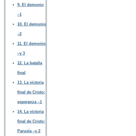
9. El demonio
–1
10. El demonio
–2
11. El demonio
–y 3
12. La batalla
final
13. La victoria
final de Cristo:
esperanza –1
14. La victoria
final de Cristo:
Parusía –y 2