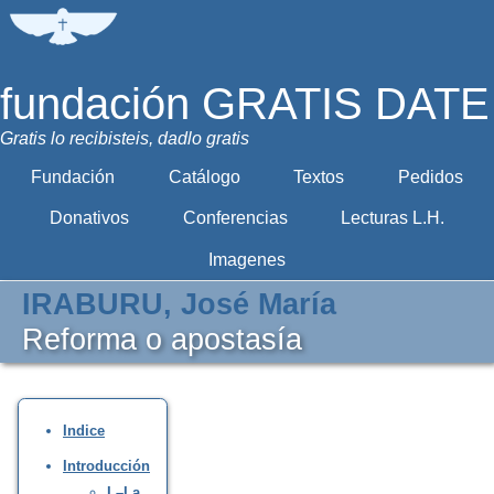
fundación GRATIS DATE
Gratis lo recibisteis, dadlo gratis
Fundación
Catálogo
Textos
Pedidos
Donativos
Conferencias
Lecturas L.H.
Imagenes
IRABURU, José María
Reforma o apostasía
Indice
Introducción
I.–La