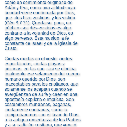
como un sentimiento originario de
Adán y Eva, como una actitud cuya
bondad viene confirmada por Dios,
que «les hizo vestidos, y les vistió»
(Gén 3,7.21). Quedarse, pues, en
público casi des-vestidos es algo
contrario a la voluntad de Dios, es
algo perverso. Ésta ha sido la fe
constante de Israel y de la Iglesia de
Cristo.
Ciertas modas en el vestir, ciertos
espectáculos, ciertas playas y
piscinas, en las que casi se elimina
totalmente ese velamiento del cuerpo
humano querido por Dios, son
inaceptables para los cristianos, que
solamente los aceptan cuando se
avergüenzan de su fe y caen en una
apostasía explícita o implícita. Son
costumbres mundanas, paganas,
ciertamente contrarias, como lo
comprobaremos con el favor de Dios,
a la antigua enseñanza de los Padres
y a la tradición cristiana, que venció