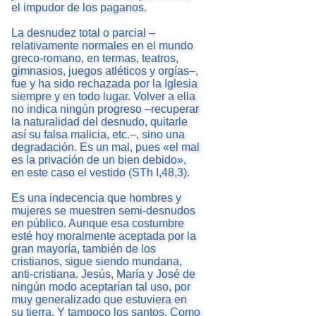
el impudor de los paganos.
La desnudez total o parcial –
relativamente normales en el mundo
greco-romano, en termas, teatros,
gimnasios, juegos atléticos y orgías–,
fue y ha sido rechazada por la Iglesia
siempre y en todo lugar. Volver a ella
no indica ningún progreso –recuperar
la naturalidad del desnudo, quitarle
así su falsa malicia, etc.–, sino una
degradación. Es un mal, pues «el mal
es la privación de un bien debido»,
en este caso el vestido (STh I,48,3).
Es una indecencia que hombres y
mujeres se muestren semi-desnudos
en público. Aunque esa costumbre
esté hoy moralmente aceptada por la
gran mayoría, también de los
cristianos, sigue siendo mundana,
anti-cristiana. Jesús, María y José de
ningún modo aceptarían tal uso, por
muy generalizado que estuviera en
su tierra. Y tampoco los santos. Como