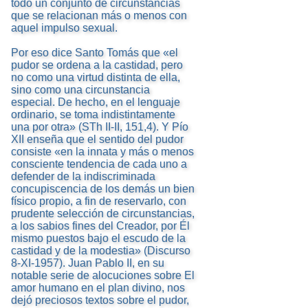
todo un conjunto de circunstancias
que se relacionan más o menos con
aquel impulso sexual.
Por eso dice Santo Tomás que «el
pudor se ordena a la castidad, pero
no como una virtud distinta de ella,
sino como una circunstancia
especial. De hecho, en el lenguaje
ordinario, se toma indistintamente
una por otra» (STh II-II, 151,4). Y Pío
XII enseña que el sentido del pudor
consiste «en la innata y más o menos
consciente tendencia de cada uno a
defender de la indiscriminada
concupiscencia de los demás un bien
físico propio, a fin de reservarlo, con
prudente selección de circunstancias,
a los sabios fines del Creador, por Él
mismo puestos bajo el escudo de la
castidad y de la modestia» (Discurso
8-XI-1957). Juan Pablo II, en su
notable serie de alocuciones sobre El
amor humano en el plan divino, nos
dejó preciosos textos sobre el pudor,