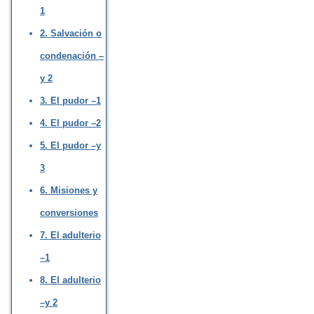
1
2. Salvación o
condenación –
y 2
3. El pudor –1
4. El pudor –2
5. El pudor –y
3
6. Misiones y
conversiones
7. El adulterio
–1
8. El adulterio
–y 2