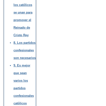
los católicos
se unan para
promover el
Reinado de
Cristo Rey
8. Los partidos
confesionales
son necesarios
9. Es mejor
que sean
varios los
partidos
confesionales
católicos