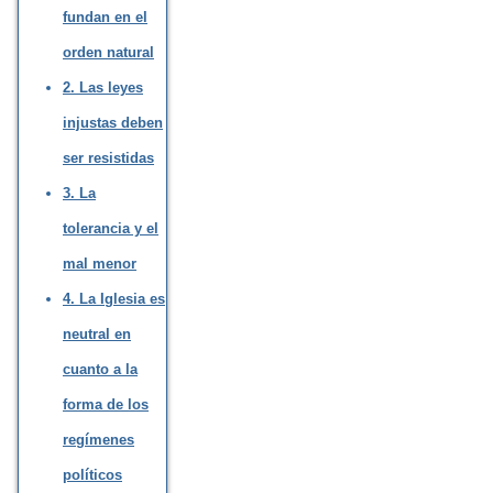
fundan en el
orden natural
2. Las leyes
injustas deben
ser resistidas
3. La
tolerancia y el
mal menor
4. La Iglesia es
neutral en
cuanto a la
forma de los
regímenes
políticos