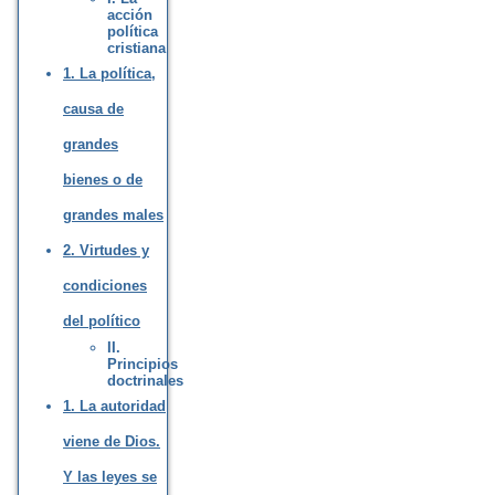
acción
política
cristiana
1. La política,
causa de
grandes
bienes o de
grandes males
2. Virtudes y
condiciones
del político
II.
Principios
doctrinales
1. La autoridad
viene de Dios.
Y las leyes se