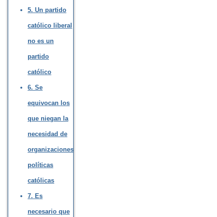
5. Un partido
católico liberal
no es un
partido
católico
6. Se
equivocan los
que niegan la
necesidad de
organizaciones
políticas
católicas
7. Es
necesario que