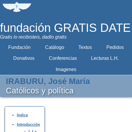
fundación GRATIS DATE
Gratis lo recibisteis, dadlo gratis
Fundación
Catálogo
Textos
Pedidos
Donativos
Conferencias
Lecturas L.H.
Imagenes
IRABURU, José María
Católicos y política
Indice
Introducción
I. La