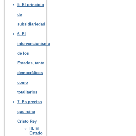
5. El principio
de
subsidiariedad
6. El
intervencionismo
de los
Estados, tanto
democráticos
como
totalitarios
7. Es preciso
que reine
Cristo Rey
III. El
Estado