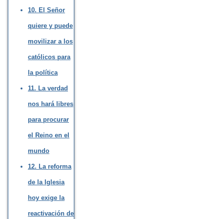
10. El Señor
quiere y puede
movilizar a los
católicos para
la política
11. La verdad
nos hará libres
para procurar
el Reino en el
mundo
12. La reforma
de la Iglesia
hoy exige la
reactivación de