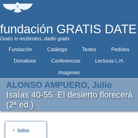
fundación GRATIS DATE
Gratis lo recibisteis, dadlo gratis
Fundación
Catálogo
Textos
Pedidos
Donativos
Conferencias
Lecturas L.H.
Imagenes
ALONSO AMPUERO, Julio
Isaías 40-55. El desierto florecerá
(2ª ed.)
Indice