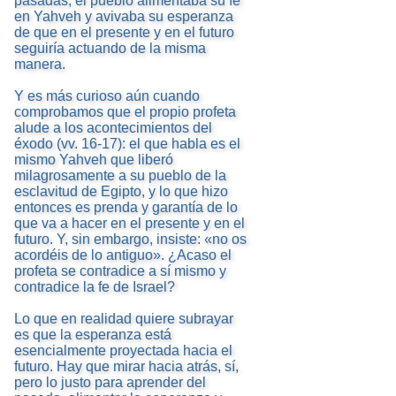
pasadas, el pueblo alimentaba su fe
en Yahveh y avivaba su esperanza
de que en el presente y en el futuro
seguiría actuando de la misma
manera.
Y es más curioso aún cuando
comprobamos que el propio profeta
alude a los acontecimientos del
éxodo (vv. 16-17): el que habla es el
mismo Yahveh que liberó
milagrosamente a su pueblo de la
esclavitud de Egipto, y lo que hizo
entonces es prenda y garantía de lo
que va a hacer en el presente y en el
futuro. Y, sin embargo, insiste: «no os
acordéis de lo antiguo». ¿Acaso el
profeta se contradice a sí mismo y
contradice la fe de Israel?
Lo que en realidad quiere subrayar
es que la esperanza está
esencialmente proyectada hacia el
futuro. Hay que mirar hacia atrás, sí,
pero lo justo para aprender del