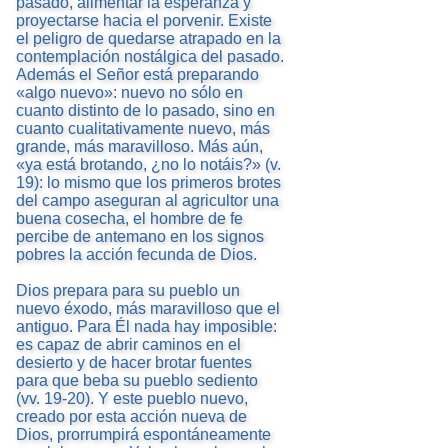
pasado, alimentar la esperanza y
proyectarse hacia el porvenir. Existe
el peligro de quedarse atrapado en la
contemplación nostálgica del pasado.
Además el Señor está preparando
«algo nuevo»: nuevo no sólo en
cuanto distinto de lo pasado, sino en
cuanto cualitativamente nuevo, más
grande, más maravilloso. Más aún,
«ya está brotando, ¿no lo notáis?» (v.
19): lo mismo que los primeros brotes
del campo aseguran al agricultor una
buena cosecha, el hombre de fe
percibe de antemano en los signos
pobres la acción fecunda de Dios.
Dios prepara para su pueblo un
nuevo éxodo, más maravilloso que el
antiguo. Para Él nada hay imposible:
es capaz de abrir caminos en el
desierto y de hacer brotar fuentes
para que beba su pueblo sediento
(vv. 19-20). Y este pueblo nuevo,
creado por esta acción nueva de
Dios, prorrumpirá espontáneamente