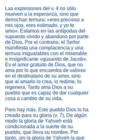
Las expresiones del v. 4 no sólo
mueven a la esperanza, sino que
derrochan ternura: «eres precioso a
mis ojos, eres estimado, y yo te
amo». Estamos en las antípodas del
supuesto olvido y abandono por parte
de Dios. Por el contrario, el Señor
manifiesta una complacencia y una
ternura inigualables con el miserable
e insignificante «gusanito de Jacob».
Es el amor gratuito de Dios, que no
ama por lo que encuentra de valioso
en el destinatario de su amor, sino
que al amarlo lo crea, lo redime, lo
regenera. Tanto ama Dios a su
pueblo que es capaz de dar cualquier
cosa a cambio de su vida.
Pero hay más. Este pueblo Dios lo ha
creado para su gloria (v. 7). De algún
modo la gloria de Yahveh está
condicionada a la suerte de su
pueblo, que lleva su nombre. Por
tanto, ¡es la gloria de Yahveh la que