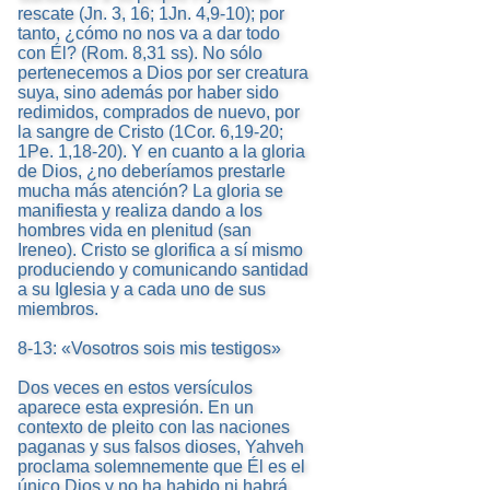
rescate (Jn. 3, 16; 1Jn. 4,9-10); por
tanto, ¿cómo no nos va a dar todo
con Él? (Rom. 8,31 ss). No sólo
pertenecemos a Dios por ser creatura
suya, sino además por haber sido
redimidos, comprados de nuevo, por
la sangre de Cristo (1Cor. 6,19-20;
1Pe. 1,18-20). Y en cuanto a la gloria
de Dios, ¿no deberíamos prestarle
mucha más atención? La gloria se
manifiesta y realiza dando a los
hombres vida en plenitud (san
Ireneo). Cristo se glorifica a sí mismo
produciendo y comunicando santidad
a su Iglesia y a cada uno de sus
miembros.
8-13: «Vosotros sois mis testigos»
Dos veces en estos versículos
aparece esta expresión. En un
contexto de pleito con las naciones
paganas y sus falsos dioses, Yahveh
proclama solemnemente que Él es el
único Dios y no ha habido ni habrá