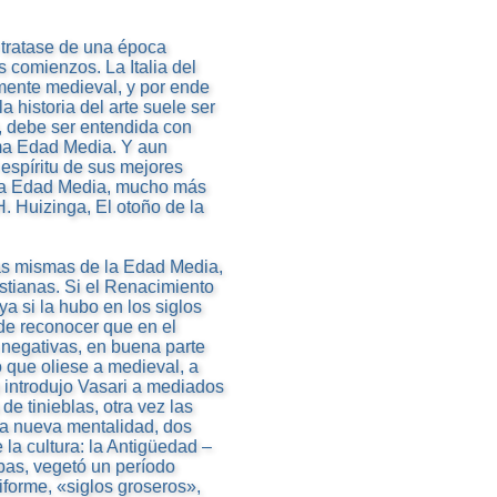
tratase de una época
 comienzos. La Italia del
mente medieval, y por ende
a historia del arte suele ser
 debe ser entendida con
ma Edad Media. Y aun
 espíritu de sus mejores
 la Edad Media, mucho más
H. Huizinga, El otoño de la
ñas mismas de la Edad Media,
stianas. Si el Renacimiento
ya si la hubo en los siglos
 de reconocer que en el
negativas, en buena parte
o que oliese a medieval, a
o introdujo Vasari a mediados
de tinieblas, otra vez las
n la nueva mentalidad, dos
 la cultura: la Antigüedad –
bas, vegetó un período
iforme, «siglos groseros»,