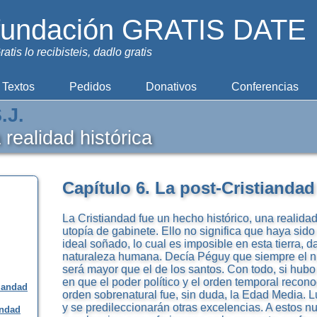
fundación GRATIS DATE
ratis lo recibisteis, dadlo gratis
Textos
Pedidos
Donativos
Conferencias
.J.
 realidad histórica
Capítulo 6. La post-Cristiandad
La Cristiandad fue un hecho histórico, una realid
utopía de gabinete. Ello no significa que haya sido 
ideal soñado, lo cual es imposible en esta tierra, d
naturaleza humana. Decía Péguy que siempre el 
será mayor que el de los santos. Con todo, si hubo 
en que el poder político y el orden temporal recono
tiandad
orden sobrenatural fue, sin duda, la Edad Media. L
y se predileccionarán otras excelencias. A estos nu
andad