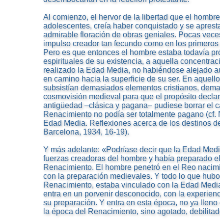
Al comienzo, el hervor de la libertad que el hombre
adolescentes, creía haber conquistado y se apresta
admirable floración de obras geniales. Pocas veces
impulso creador tan fecundo como en los primeros
Pero es que entonces el hombre estaba todavía pr
espirituales de su existencia, a aquella concentra
realizado la Edad Media, no habiéndose alejado a
en camino hacia la superficie de su ser. En aquell
subsistían demasiados elementos cristianos, demas
cosmovisión medieval para que el propósito declar
antigüedad –clásica y pagana– pudiese borrar el ca
Renacimiento no podía ser totalmente pagano (cf. 
Edad Media. Reflexiones acerca de los destinos d
Barcelona, 1934, 16-19).
Y más adelante: «Podríase decir que la Edad Medi
fuerzas creadoras del hombre y había preparado el
Renacimiento. El hombre penetró en el Reo nacimi
con la preparación medievales. Y todo lo que hubo
Renacimiento, estaba vinculado con la Edad Media
entra en un porvenir desconocido, con la experienc
su preparación. Y entra en esta época, no ya llen
la época del Renacimiento, sino agotado, debilitado, 