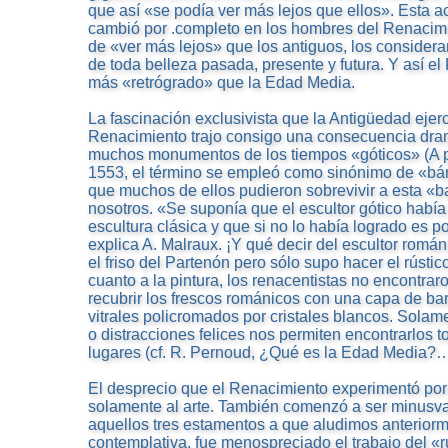
que así «se podía ver más lejos que ellos». Esta ac
cambió por .completo en los hombres del Renacimi
de «ver más lejos» que los antiguos, los consid
de toda belleza pasada, presente y futura. Y así 
más «retrógrado» que la Edad Media.
La fascinación exclusivista que la Antigüedad ejer
Renacimiento trajo consigo una consecuencia dram
muchos monumentos de los tiempos «góticos» (A pa
1553, el término se empleó como sinónimo de «bá
que muchos de ellos pudieron sobrevivir a esta «ba
nosotros. «Se suponía que el escultor gótico había
escultura clásica y que si no lo había logrado es p
explica A. Malraux. ¡Y qué decir del escultor románi
el friso del Partenón pero sólo supo hacer el rústi
cuanto a la pintura, los renacentistas no encontra
recubrir los frescos románicos con una capa de bar
vitrales policromados por cristales blancos. Solame
o distracciones felices nos permiten encontrarlos t
lugares (cf. R. Pernoud, ¿Qué es la Edad Media?…
El desprecio que el Renacimiento experimentó por 
solamente al arte. También comenzó a ser minusva
aquellos tres estamentos a que aludimos anteriorm
contemplativa, fue menospreciado el trabajo del «rú