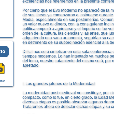
excelencias nos referiremos en la presente confere
Por cierto que el Evo Moderno no apareció de la 
de sus líneas ya comenzaron a insinuarse durante 
Media, especialmente en sus postrimerías. Comenzó
un valor nuevo al dinero, con la consiguiente inclin
política empezó a agrietarse y el Imperio se fue vol
orden de la cultura, las ciencias y las artes, que j
adquiriendo una sana autonomía, seguirían su cam
en detrimento de su subordinación esencial a la te
xto
Dificil nos será sintetizar en esta sola conferencia
tiempos modernos. Lo han intentado ya muchos p
del tema, nuestro tratamiento del mismo será, por 
apretado.
atos
I. Los grandes jalones de la Modernidad
La modernidad post medieval no constituye, por cie
compacto, como lo fue, en cierto grado, la Edad M
diversas etapas es posible observar algunos den
Trataremos ahora de detectar dichas etapas y su c