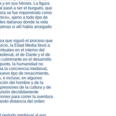
ra y en sus héroes. La figura
l pasó a ser el burgués, que
ahora se fue imponiendo como
ico», ajeno a todo tipo de
des italianas donde la vida
penas si allí había arraigado
nea que siguió el proceso que
icio, la Edad Media llevó a
tuales en el interior del
dieval, el de Dante y el de
 culminante en el desarrollo
e punto, la humanidad no
aba la conciencia medieval,
 nuevo tipo de renacimiento,
, e incluso, en algunos
pción del hombre y de la
resiones de la cultura y de
ovisión decididamente
iones para correr la aventura
ando distancia del orden
l período medieval al evo