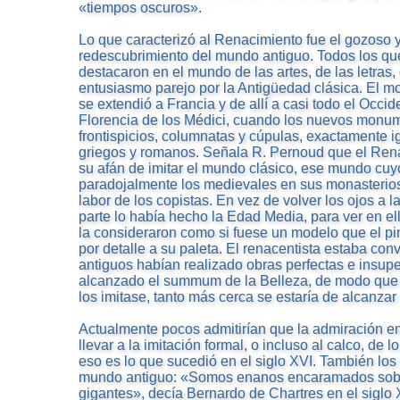
«tiempos oscuros».
Lo que caracterizó al Renacimiento fue el gozoso
redescubrimiento del mundo antiguo. Todos los qu
destacaron en el mundo de las artes, de las letras, 
entusiasmo parejo por la Antigüedad clásica. El m
se extendió a Francia y de allí a casi todo el Occid
Florencia de los Médici, cuando los nuevos monu
frontispicios, columnatas y cúpulas, exactamente ig
griegos y romanos. Señala R. Pernoud que el Rena
su afán de imitar el mundo clásico, ese mundo cu
paradojalmente los medievales en sus monasterios,
labor de los copistas. En vez de volver los ojos a 
parte lo había hecho la Edad Media, para ver en ell
la consideraron como si fuese un modelo que el pin
por detalle a su paleta. El renacentista estaba con
antiguos habían realizado obras perfectas e insup
alcanzado el summum de la Belleza, de modo que
los imitase, tanto más cerca se estaría de alcanzar 
Actualmente pocos admitirían que la admiración e
llevar a la imitación formal, o incluso al calco, de 
eso es lo que sucedió en el siglo XVI. También lo
mundo antiguo: «Somos enanos encaramados sobr
gigantes», decía Bernardo de Chartres en el siglo 