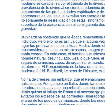
moderno se caracteriza por el tránsito de lo divino
prevalencia de lo divino al creciente predominio d
alejamiento de las profundidades espirituales y de
sobrenaturales, de las que extraían sus energías l
no solamente la desreligación de éstas, sino tambié
superficie de la existencia, con el consiguiente de
gravedad.
Burkhardt ha sostenido que la época renacentista f
individuo. Pero ello no es así, ya que si alguna ve
lugar fue precisamente en la Edad Media, donde el 
era considerado como un microcosmos, imagen y 
había creado. En todo caso, el hombre que «descu
hombre natural, desvinculado. Sea lo que fuere, e
seguro de sí mismo, capaz de organizar el mundo, 
ultraterreno. El Renacimiento es la luna de miel de
moderna (cf. N. Berdiaeff, Le sens de l’histoire, Aub
No ha de creerse, sin embargo, que el Renacimien
anticristiano. Por ejemplo en Italia, donde tanto se
creadora, no se advierte una rebelión abierta contra
debió quizás al influjo de Roma y al mecenazgo pr
evitaron los excesos de las corrientes «liberadora
el área de los pueblos germánicos, donde las nuev
desembocarían en la rebelión protestante.