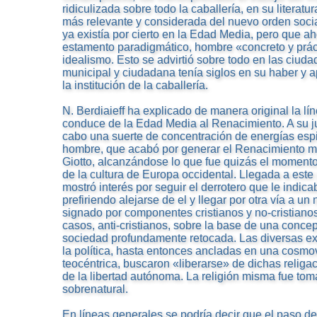
ridiculizada sobre todo la caballería, en su literatu
más relevante y considerada del nuevo orden socia
ya existía por cierto en la Edad Media, pero que 
estamento paradigmático, hombre «concreto y práct
idealismo. Esto se advirtió sobre todo en las ciuda
municipal y ciudadana tenía siglos en su haber y a
la institución de la caballería.
N. Berdiaieff ha explicado de manera original la lí
conduce de la Edad Media al Renacimiento. A su ju
cabo una suerte de concentración de energías espiri
hombre, que acabó por generar el Renacimiento me
Giotto, alcanzándose lo que fue quizás el momento
de la cultura de Europa occidental. Llegada a est
mostró interés por seguir el derrotero que le indic
prefiriendo alejarse de el y llegar por otra vía a un
signado por componentes cristianos y no-cristianos
casos, anti-cristianos, sobre la base de una conce
sociedad profundamente retocada. Las diversas exp
la política, hasta entonces ancladas en una cosm
teocéntrica, buscaron «liberarse» de dichas religac
de la libertad autónoma. La religión misma fue tom
sobrenatural.
En líneas generales se podría decir que el paso de