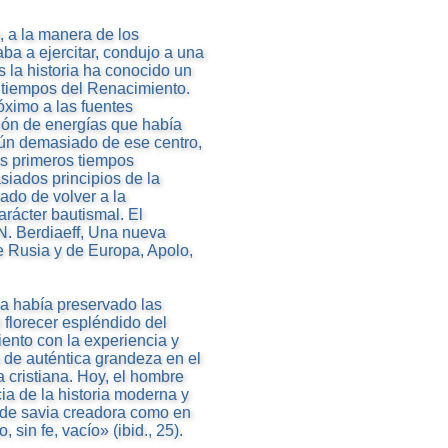
, a la manera de los
ba a ejercitar, condujo a una
 la historia ha conocido un
 tiempos del Renacimiento.
óximo a las fuentes
ción de energías que había
ún demasiado de ese centro,
os primeros tiempos
iados principios de la
ado de volver a la
rácter bautismal. El
N. Berdiaeff, Una nueva
e Rusia y de Europa, Apolo,
a había preservado las
 florecer espléndido del
ento con la experiencia y
 de auténtica grandeza en el
 cristiana. Hoy, el hombre
ia de la historia moderna y
o de savia creadora como en
sin fe, vacío» (ibid., 25).