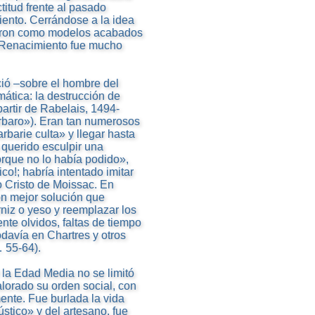
titud frente al pasado
ento. Cerrándose a la idea
eraron como modelos acabados
el Renacimiento fue mucho
ció –sobre el hombre del
ática: la destrucción de
rtir de Rabelais, 1494-
rbaro»). Eran tan numerosos
rbarie culta» y llegar hasta
 querido esculpir una
orque no lo había podido»,
co!; habría intentado imitar
co Cristo de Moissac. En
ron mejor solución que
niz o yeso y reemplazar los
nte olvidos, faltas de tiempo
odavía en Chartres y otros
 55-64).
la Edad Media no se limitó
lorado su orden social, con
ente. Fue burlada la vida
stico» y del artesano, fue