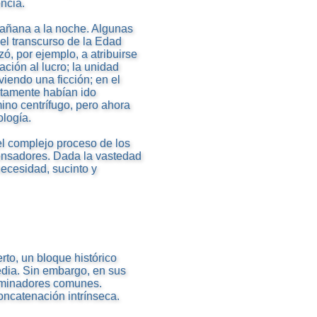
ncia.
mañana a la noche. Algunas
el transcurso de la Edad
, por ejemplo, a atribuirse
ación al lucro; la unidad
viendo una ficción; en el
ustamente habían ido
ino centrífugo, pero ahora
ología.
 el complejo proceso de los
ensadores. Dada la vastedad
necesidad, sucinto y
rto, un bloque histórico
edia. Sin embargo, en sus
ominadores comunes.
oncatenación intrínseca.