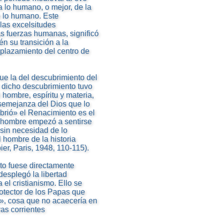
 a lo humano, o mejor, de la
e lo humano. Este
 las excelsitudes
as fuerzas humanas, significó
n su transición a la
splazamiento del centro de
ue la del descubrimiento del
z dicho descubrimiento tuvo
hombre, espíritu y materia,
semejanza del Dios que lo
brió» el Renacimiento es el
l hombre empezó a sentirse
sin necesidad de lo
l hombre de la historia
ier, Paris, 1948, 110-115).
to fuese directamente
 desplegó la libertad
 el cristianismo. Ello se
otector de los Papas que
s», cosa que no acaecería en
as corrientes