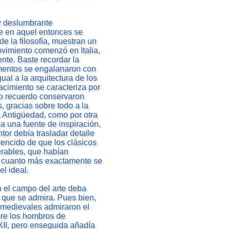
 y deslumbrante
e en aquel entonces se
de la filosofía, muestran un
ovimiento comenzó en Italia,
ente. Baste recordar la
mentos se engalanaron con
ual a la arquitectura de los
cimiento se caracteriza por
yo recuerdo conservaron
 gracias sobre todo a la
la Antigüedad, como por otra
a una fuente de inspiración,
tor debía trasladar detalle
vencido de que los clásicos
erables, que habían
 cuanto más exactamente se
el ideal.
n el campo del arte deba
lo que se admira. Pues bien,
s medievales admiraron el
e los hombros de
XII, pero enseguida añadía