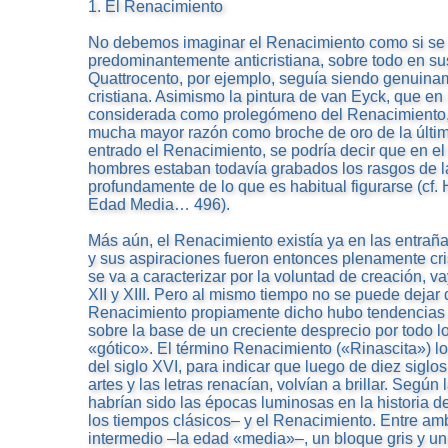
1. El Renacimiento
No debemos imaginar el Renacimiento como si se 
predominantemente anticristiana, sobre todo en sus
Quattrocento, por ejemplo, seguía siendo genuina
cristiana. Asimismo la pintura de van Eyck, que en l
considerada como prolegómeno del Renacimiento,
mucha mayor razón como broche de oro de la últi
entrado el Renacimiento, se podría decir que en el
hombres estaban todavía grabados los rasgos de
profundamente de lo que es habitual figurarse (cf. 
Edad Media… 496).
Más aún, el Renacimiento existía ya en las entra
y sus aspiraciones fueron entonces plenamente cri
se va a caracterizar por la voluntad de creación, va
XII y XIII. Pero al mismo tiempo no se puede dejar
Renacimiento propiamente dicho hubo tendencias 
sobre la base de un creciente desprecio por todo l
«gótico». El término Renacimiento («Rinascita») l
del siglo XVI, para indicar que luego de diez siglos 
artes y las letras renacían, volvían a brillar. Segú
habrían sido las épocas luminosas en la historia de
los tiempos clásicos– y el Renacimiento. Entre am
intermedio –la edad «media»–, un bloque gris y un