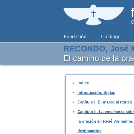
G
Fundación
Catálogo
RECONDO, José M
El camino de la or
Indice
Introducción. Siglas
Capítulo I. El marco histórico
Capítulo II. La enseñanza sob
la oración en René Voillaume,
destinatarios