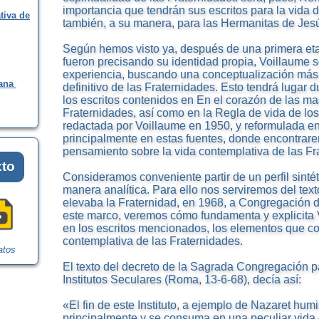
importancia que tendrán sus escritos para la vida 
tiva de
también, a su manera, para las Hermanitas de Jes
Según hemos visto ya, después de una primera eta
fueron precisando su identidad propia, Voillaume 
experiencia, buscando una conceptualización más 
iana
definitivo de las Fraternidades. Esto tendrá lugar 
los escritos contenidos en En el corazón de las ma
Fraternidades, así como en la Regla de vida de lo
redactada por Voillaume en 1950, y reformulada en
principalmente en estas fuentes, donde encontra
pensamiento sobre la vida contemplativa de las Fr
xto
Consideramos conveniente partir de un perfil sinté
manera analítica. Para ello nos serviremos del texto
elevaba la Fraternidad, en 1968, a Congregación d
este marco, veremos cómo fundamenta y explicita 
en los escritos mencionados, los elementos que co
contemplativa de las Fraternidades.
atos
El texto del decreto de la Sagrada Congregación p
Institutos Seculares (Roma, 13-6-68), decía así:
«El fin de este Instituto, a ejemplo de Nazaret hum
principalmente y se consuma en una peculiar vida 