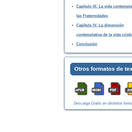
Capítulo III. La vida contempla
las Fraternidades
Capítulo IV. La dimensión
contemplativa de la vida crist
Conclusión
Otros formatos de te
Descarga Gratis en distintos form