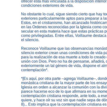
ofrecer está más vinculada a la disposición interior
condiciones exteriores de vida.
No obstante lo cual, sigue siendo cierto que hay t
exteriores particularmente aptos para preparar a l
Estos, en el cristianismo, han alcanzado histórica
en las Ordenes reconocidas por la Iglesia como co
secular en esta materia hace que estas prácticas
como privilegiadas. Entre ellas, Voillaume destaca
el silencio.
Reconoce Voillaume que las observancias monástic
silencio exterior crean unas condiciones de vida p
para la realización de esa muerte a todo lo creado
unión con Dios. Pero no ha de pensarse, añadirá, 
exteriormente un tal género de vida, dispone el a
contemplación*.
*[Es aquí, por otra parte –agrega Voillaume–, don
monástica cristiana de la mayor parte de los ensay
Iglesia en orden a alcanzar la comunión con la divi
parece hacerse eco de lo que afirmara en su mome
contemplación cristiana responde, ante todo, a ese
quiere, y hace oír su voz sin que nadie sepa de dó
8)... Esto implica que la contemplación cristiana es