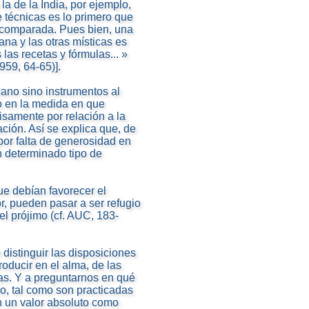
la de la India, por ejemplo,
 técnicas es lo primero que
a comparada. Pues bien, una
iana y las otras místicas es
 las recetas y fórmulas... »
1959, 64-65)].
tiano sino instrumentos al
lo en la medida en que
isamente por relación a la
ción. Así se explica que, de
por falta de generosidad en
n determinado tipo de
ue debían favorecer el
r, pueden pasar a ser refugio
l prójimo (cf. AUC, 183-
distinguir las disposiciones
roducir en el alma, de las
as. Y a preguntarnos en qué
io, tal como son practicadas
n un valor absoluto como