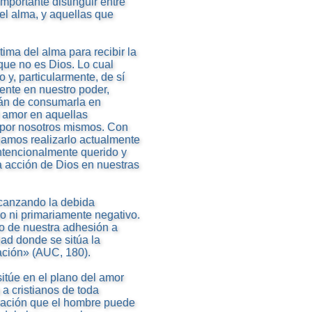
mportante distinguir entre
el alma, y aquellas que
tima del alma para recibir la
 que no es Dios. Lo cual
y, particularmente, de sí
mente en nuestro poder,
án de consumarla en
l amor en aquellas
 por nosotros mismos. Con
damos realizarlo actualmente
intencionalmente querido y
 acción de Dios en nuestras
alcanzando la debida
o ni primariamente negativo.
o de nuestra adhesión a
dad donde se sitúa la
lación» (AUC, 180).
sitúe en el plano del amor
 a cristianos de toda
ración que el hombre puede