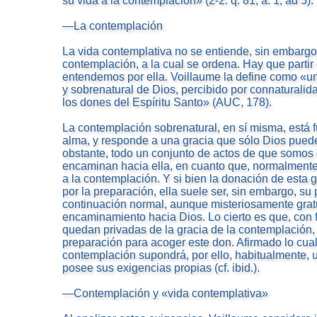
su vida a la contemplación» (2-2. q. 81, a. 1, ad 5).
—La contemplación
La vida contemplativa no se entiende, sin embargo,
contemplación, a la cual se ordena. Hay que parti
entendemos por ella. Voillaume la define como «u
y sobrenatural de Dios, percibido por connaturalida
los dones del Espíritu Santo» (AUC, 178).
La contemplación sobrenatural, en sí misma, está f
alma, y responde a una gracia que sólo Dios puede 
obstante, todo un conjunto de actos de que somos
encaminan hacia ella, en cuanto que, normalmente,
a la contemplación. Y si bien la donación de esta 
por la preparación, ella suele ser, sin embargo, su 
continuación normal, aunque misteriosamente gratu
encaminamiento hacia Dios. Lo cierto es que, con
quedan privadas de la gracia de la contemplación, 
preparación para acoger este don. Afirmado lo cua
contemplación supondrá, por ello, habitualmente, u
posee sus exigencias propias (cf. ibid.).
—Contemplación y «vida contemplativa»