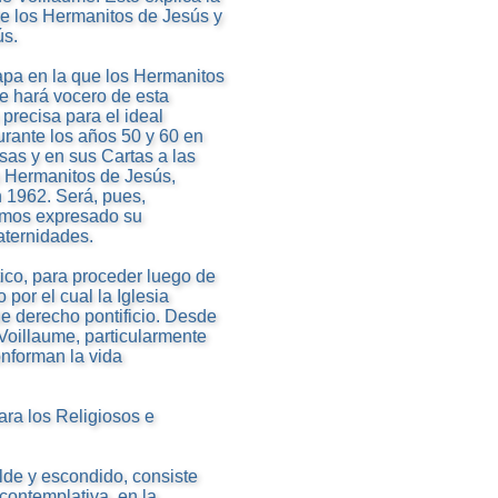
de los Hermanitos de Jesús y
ús.
pa en la que los Hermanitos
se hará vocero de esta
precisa para el ideal
durante los años 50 y 60 en
sas y en sus Cartas a las
s Hermanitos de Jesús,
 1962. Será, pues,
remos expresado su
aternidades.
tico, para proceder luego de
 por el cual la Iglesia
e derecho pontificio. Desde
Voillaume, particularmente
nforman la vida
ara los Religiosos e
ilde y escondido, consiste
contemplativa, en la