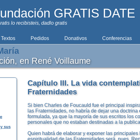
fundación GRATIS DATE
ratis lo recibisteis, dadlo gratis
Textos
Pedidos
Donativos
Conferencias
aría
ación, en René Voillaume
Capítulo III. La vida contemplat
Fraternidades
Si bien Charles de Foucauld fue el principal inspira
las Fraternidades, no habría de dejar una doctrina 
formulada, ya que la mayoría de sus escritos los 
re
personales que no estaban destinadas a la publica
 y sus
Quien habrá de elaborar y exponer las principales 
espiritualidad de las Fraternidades será, pues, Re