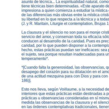
asunto de técnica... La espiritualidad natural, como 
tiene técnicas bien determinadas. «Este aparato de
impresiona a quien comienza a estudiar la místic
de las diferencias más obvias entre la mística crist
su libertad en lo que respecta a la técnica y a todas
(J. y R. Maritain, Liturgie et contemplation, Brujas 
La clausura y el silencio no son para el monje cris
servicio del amor, y conservan toda su eficacia só
conducen al desarrollo de la caridad. Pues es prec
caridad, por lo que pueden disponer a la contempla
hecho, estas prácticas puedan ser ineficaces: sea 
el sujeto, sea porque resultan inadecuadas para u
temperamento*.
*[Cuando falta la generosidad, las observancias, q
desapego del corazón para su dilatación en el amo
de una actitud mezquina para con Dios y para con e
186)].
Esto nos lleva, según Voillaume, a la necesidad de 
interiores que estas prácticas están destinadas a p
prácticas u observancias consideradas en sí mism
medida las observancias de la clausura y el silenc
en las órdenes contemplativas tradicionales, tiene