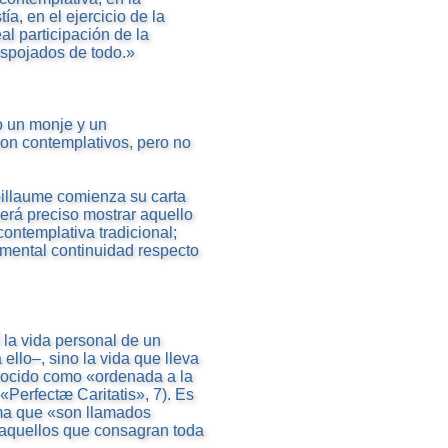
a, en el ejercicio de la
al participación de la
espojados de todo.»
 un monje y un
on contemplativos, pero no
oillaume comienza su carta
será preciso mostrar aquello
contemplativa tradicional;
amental continuidad respecto
la vida personal de un
ello–, sino la vida que lleva
onocido como «ordenada a la
«Perfectæ Caritatis», 7). Es
ma que «son llamados
 aquellos que consagran toda