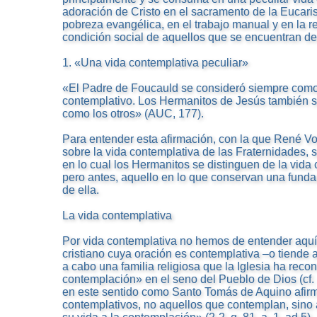
adoración de Cristo en el sacramento de la Eucaristí
pobreza evangélica, en el trabajo manual y en la re
condición social de aquellos que se encuentran d
1. «Una vida contemplativa peculiar»
«El Padre de Foucauld se consideró siempre como
contemplativo. Los Hermanitos de Jesús también s
como los otros» (AUC, 177).
Para entender esta afirmación, con la que René V
sobre la vida contemplativa de las Fraternidades, 
en lo cual los Hermanitos se distinguen de la vida 
pero antes, aquello en lo que conservan una fund
de ella.
La vida contemplativa
Por vida contemplativa no hemos de entender aquí 
cristiano cuya oración es contemplativa –o tiende a 
a cabo una familia religiosa que la Iglesia ha rec
contemplación» en el seno del Pueblo de Dios (cf. 
en este sentido como Santo Tomás de Aquino afir
contemplativos, no aquellos que contemplan, sino