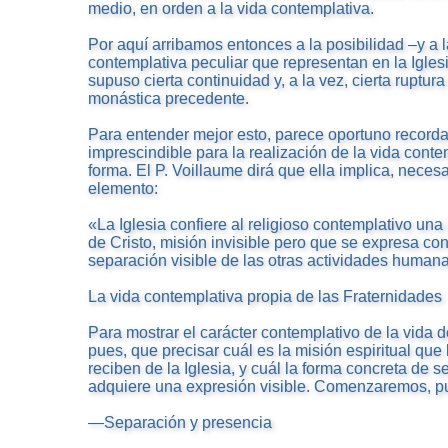
medio, en orden a la vida contemplativa.
Por aquí arribamos entonces a la posibilidad –y a 
contemplativa peculiar que representan en la Igles
supuso cierta continuidad y, a la vez, cierta ruptur
monástica precedente.
Para entender mejor esto, parece oportuno recorda
imprescindible para la realización de la vida conte
forma. El P. Voillaume dirá que ella implica, neces
elemento:
«La Iglesia confiere al religioso contemplativo una
de Cristo, misión invisible pero que se expresa c
separación visible de las otras actividades human
La vida contemplativa propia de las Fraternidades
Para mostrar el carácter contemplativo de la vida 
pues, que precisar cuál es la misión espiritual qu
reciben de la Iglesia, y cuál la forma concreta de 
adquiere una expresión visible. Comenzaremos, pue
—Separación y presencia