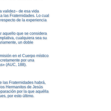
la validez– de esa vida
ia las Fraternidades. Lo cual
a respecto de la experiencia
r aquello que se considera
mplativa, cualquiera sea su
ariamente, un doble
 misión en el Cuerpo místico
oncretamente por una
as» (AUC, 188).
de las Fraternidades habrá,
e los Hermanitos de Jesús
separación por la que aquélla
s, por esto último.