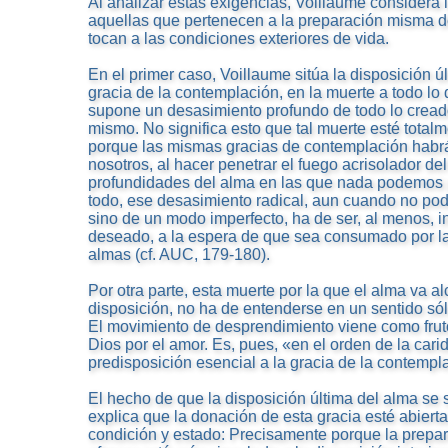
Al analizar estas exigencias, Voillaume considera i
aquellas que pertenecen a la preparación misma d
tocan a las condiciones exteriores de vida.
En el primer caso, Voillaume sitúa la disposición úl
gracia de la contemplación, en la muerte a todo lo
supone un desasimiento profundo de todo lo creado 
mismo. No significa esto que tal muerte esté total
porque las mismas gracias de contemplación habr
nosotros, al hacer penetrar el fuego acrisolador de
profundidades del alma en las que nada podemos
todo, ese desasimiento radical, aun cuando no po
sino de un modo imperfecto, ha de ser, al menos, 
deseado, a la espera de que sea consumado por la
almas (cf. AUC, 179-180).
Por otra parte, esta muerte por la que el alma va 
disposición, no ha de entenderse en un sentido sól
El movimiento de desprendimiento viene como frut
Dios por el amor. Es, pues, «en el orden de la cari
predisposición esencial a la gracia de la contemp
El hecho de que la disposición última del alma se 
explica que la donación de esta gracia esté abierta
condición y estado: Precisamente porque la prepa