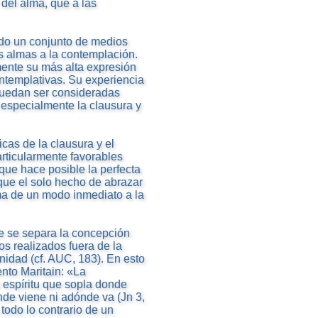
 del alma, que a las
odo un conjunto de medios
as almas a la contemplación.
mente su más alta expresión
ntemplativas. Su experiencia
 puedan ser consideradas
 especialmente la clausura y
as de la clausura y el
articularmente favorables
 que hace posible la perfecta
que el solo hecho de abrazar
lma de un modo inmediato a la
de se separa la concepción
os realizados fuera de la
nidad (cf. AUC, 183). En esto
nto Maritain: «La
 espíritu que sopla donde
nde viene ni adónde va (Jn 3,
 todo lo contrario de un