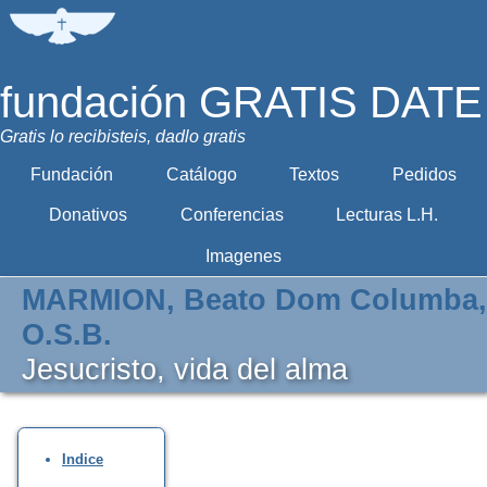
fundación GRATIS DATE
Gratis lo recibisteis, dadlo gratis
Fundación
Catálogo
Textos
Pedidos
Donativos
Conferencias
Lecturas L.H.
Imagenes
MARMION, Beato Dom Columba,
O.S.B.
Jesucristo, vida del alma
Indice