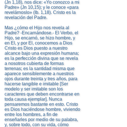
(Jn 1,18), nos dice: «Yo conozco a mi
Padre» (Jn 10,15); y le conoce «para
revelárnoslo» (Ib. 1,18). Cristo es la
revelación del Padre.
Mas ¿cómo el Hijo nos revela al
Padre? -Encarnándose.- El Verbo, el
Hijo, se encarnó, se hizo hombre, y
en El, y por El, conocemos a Dios
Cristo es Dios puesto a nuestro
alcance bajo una expresión humana;
es la perfección divina que se revela
a nosotros cubierta de formas
terrenas; es la santidad misma que
aparece sensiblemente a nuestros
ojos durante treinta y tres años, para
hacerse tangible e imitable [Ser
modelo y ser imitable son los
caracteres que deben encontrarse en
toda causa ejemplar]. Nunca
pensaremos bastante en esto. Cristo
es Dios haciéndose hombre, viviendo
entre los hombres, a fin de
enseñarles por medio de su palabra,
y, sobre todo, con su vida, cómo