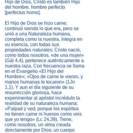
Hijo de Dios, Cristo es también Hijo
del hombre, hombre perfecto
[perfectus homo].
El Hijo de Dios se hizo carne;
continuó siendo lo que era, pero se
unió a una Naturaleza humana,
completa como la nuestra, íntegra en
su esencia, con todas sus
propiedades naturales; Cristo nació,
como todos nosotros, «de una mujer»
(Gál 4,4), pertenece auténticamente a
nuestra raza. Con frecuencia se llama
en el Evangelio «El Hijo del
Hombre»; «Ojos de carne le vieron, y
manos humanas le tocaron» (1Jn
1,1). Y aun el día siguiente de su
resurrección gloriosa, hace
experimentar al apóstol incrédulo la
realidad de su naturaleza humana:
«Palpad y ved, porque los espíritus
no tienen carne ni huesos como veis
que yo tengo» (Lc 24,39). Tiene,
como nosotros, un alma creada
directamente por Dios; un cuerpo