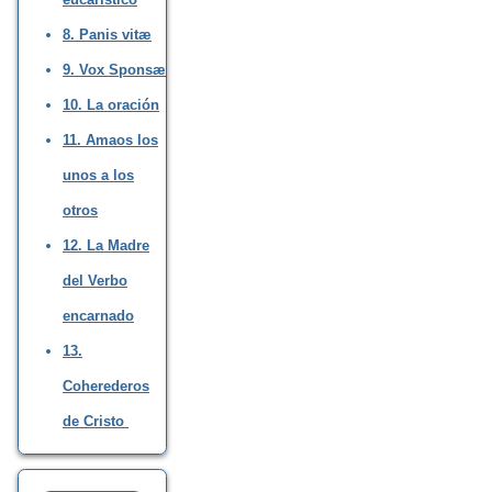
8. Panis vitæ
9. Vox Sponsæ
10. La oración
11. Amaos los
unos a los
otros
12. La Madre
del Verbo
encarnado
13.
Coherederos
de Cristo