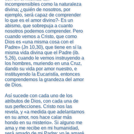
incomprensibles como la naturaleza
divina; ¿quién de nosotros, por
ejemplo, será capaz de comprender
lo que es el amor divino?- Es un
abismo, que sobrepuja a cuanto
nosotros podemos comprender. Pero
cuando vemos a Cristo, que como
Dios es «una misma cosa con el
Padre» (Jn 10,30), que tiene en sí la
misma vida divina que el Padre (ib.
5,26), cuando le vemos instruyendo a
los hombres, muriendo en una Cruz,
dando su vida por amor nuestro, e
instituyendo la Eucaristía, entonces
comprendemos la grandeza del amor
de Dios.
Así sucede con cada uno de los
atributos de Dios, con cada una de
sus perfecciones. Cristo nos las
revela, y «a medida que adelantamos
en su amor, nos hace calar más
hondo en su misterio». Si alguno me
ama y me recibe en mi humanidad,
será amado de mi Padre; yo le amaré