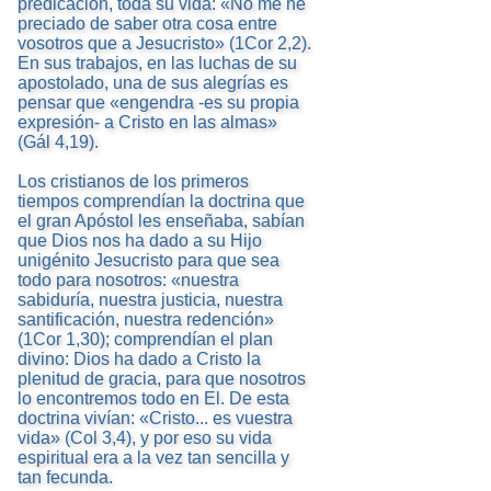
predicación, toda su vida: «No me he
preciado de saber otra cosa entre
vosotros que a Jesucristo» (1Cor 2,2).
En sus trabajos, en las luchas de su
apostolado, una de sus alegrías es
pensar que «engendra -es su propia
expresión- a Cristo en las almas»
(Gál 4,19).
Los cristianos de los primeros
tiempos comprendían la doctrina que
el gran Apóstol les enseñaba, sabían
que Dios nos ha dado a su Hijo
unigénito Jesucristo para que sea
todo para nosotros: «nuestra
sabiduría, nuestra justicia, nuestra
santificación, nuestra redención»
(1Cor 1,30); comprendían el plan
divino: Dios ha dado a Cristo la
plenitud de gracia, para que nosotros
lo encontremos todo en El. De esta
doctrina vivían: «Cristo... es vuestra
vida» (Col 3,4), y por eso su vida
espiritual era a la vez tan sencilla y
tan fecunda.