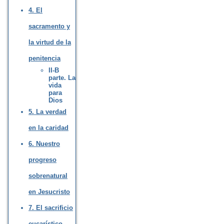
4. El
sacramento y
la virtud de la
penitencia
II-B
parte. La
vida
para
Dios
5. La verdad
en la caridad
6. Nuestro
progreso
sobrenatural
en Jesucristo
7. El sacrificio
eucarístico