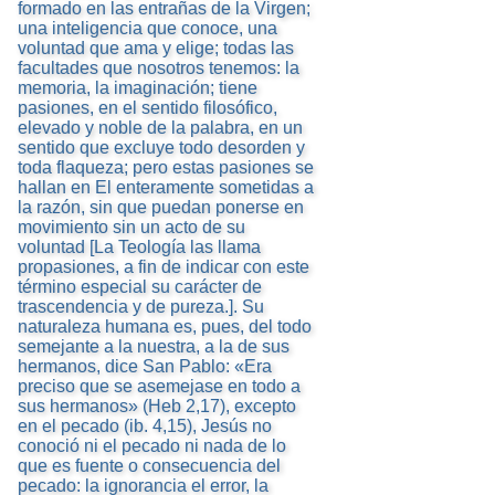
formado en las entrañas de la Virgen;
una inteligencia que conoce, una
voluntad que ama y elige; todas las
facultades que nosotros tenemos: la
memoria, la imaginación; tiene
pasiones, en el sentido filosófico,
elevado y noble de la palabra, en un
sentido que excluye todo desorden y
toda flaqueza; pero estas pasiones se
hallan en El enteramente sometidas a
la razón, sin que puedan ponerse en
movimiento sin un acto de su
voluntad [La Teología las llama
propasiones, a fin de indicar con este
término especial su carácter de
trascendencia y de pureza.]. Su
naturaleza humana es, pues, del todo
semejante a la nuestra, a la de sus
hermanos, dice San Pablo: «Era
preciso que se asemejase en todo a
sus hermanos» (Heb 2,17), excepto
en el pecado (ib. 4,15), Jesús no
conoció ni el pecado ni nada de lo
que es fuente o consecuencia del
pecado: la ignorancia el error, la