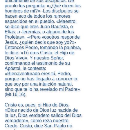
únicamente de sus discípulos. De
pronto les pregunta: «¿Qué dicen los
hombres de mí?» -Los discípulos se
hacen eco de todos los rumores
esparcidos en el pueblo. «Maestro,
se dice que eres Juan Bautista, o
Elías, o Jeremías, o alguno de los
Profetas». -«Pero vosotros responde
Jesús, ¿quién decís que soy yo?»-
Entonces Pedro, tomando la palabra,
le dice: «Tú eres Cristo, el Hijo de
Dios Vivo». Y nuestro Señor,
confirmando el testimonio de su
Apóstol, le contesta:
«Bienaventurado eres tú, Pedro,
porque no has llegado a conocer lo
que soy por una intuición natural,
sino que te lo ha revelado mi Padre»
(Mt 16,16).
Cristo es, pues, el Hijo de Dios,
«Dios nacido de Dios luz nacida de
la luz, Dios verdadero salido del Dios
verdadero», como reza nuestro
Credo. Cristo, dice San Pablo no