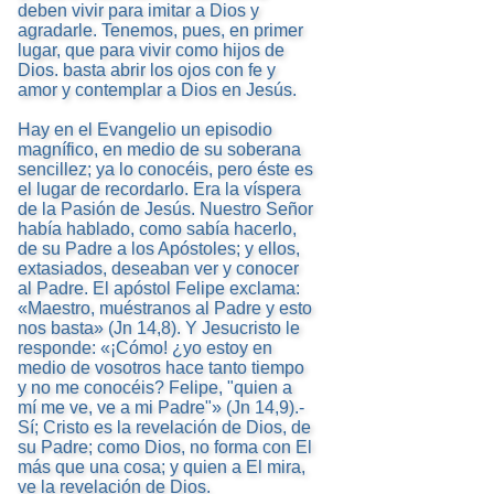
deben vivir para imitar a Dios y
agradarle. Tenemos, pues, en primer
lugar, que para vivir como hijos de
Dios. basta abrir los ojos con fe y
amor y contemplar a Dios en Jesús.
Hay en el Evangelio un episodio
magnífico, en medio de su soberana
sencillez; ya lo conocéis, pero éste es
el lugar de recordarlo. Era la víspera
de la Pasión de Jesús. Nuestro Señor
había hablado, como sabía hacerlo,
de su Padre a los Apóstoles; y ellos,
extasiados, deseaban ver y conocer
al Padre. El apóstol Felipe exclama:
«Maestro, muéstranos al Padre y esto
nos basta» (Jn 14,8). Y Jesucristo le
responde: «¡Cómo! ¿yo estoy en
medio de vosotros hace tanto tiempo
y no me conocéis? Felipe, "quien a
mí me ve, ve a mi Padre"» (Jn 14,9).-
Sí; Cristo es la revelación de Dios, de
su Padre; como Dios, no forma con El
más que una cosa; y quien a El mira,
ve la revelación de Dios.