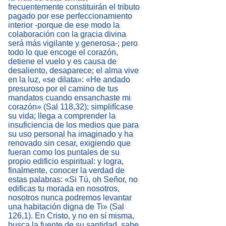
frecuentemente constituirán el tributo
pagado por ese perfeccionamiento
interior -porque de ese modo la
colaboración con la gracia divina
será más vigilante y generosa-; pero
todo lo que encoge el corazón,
detiene el vuelo y es causa de
desaliento, desaparece; el alma vive
en la luz, «se dilata»: «He andado
presuroso por el camino de tus
mandatos cuando ensanchaste mi
corazón» (Sal 118,32); simplifícase
su vida; llega a comprender la
insuficiencia de los medios que para
su uso personal ha imaginado y ha
renovado sin cesar, exigiendo que
fueran como los puntales de su
propio edificio espiritual: y logra,
finalmente, conocer la verdad de
estas palabras: «Si Tú, oh Señor, no
edificas tu morada en nosotros,
nosotros nunca podremos levantar
una habitación digna de Ti» (Sal
126,1). En Cristo, y no en sí misma,
busca la fuente de su santidad, sabe