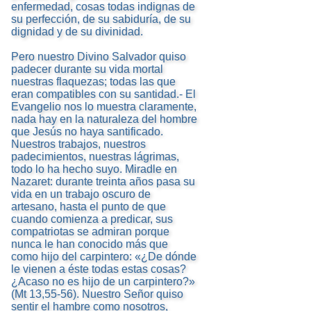
enfermedad, cosas todas indignas de
su perfección, de su sabiduría, de su
dignidad y de su divinidad.
Pero nuestro Divino Salvador quiso
padecer durante su vida mortal
nuestras flaquezas; todas las que
eran compatibles con su santidad.- El
Evangelio nos lo muestra claramente,
nada hay en la naturaleza del hombre
que Jesús no haya santificado.
Nuestros trabajos, nuestros
padecimientos, nuestras lágrimas,
todo lo ha hecho suyo. Miradle en
Nazaret: durante treinta años pasa su
vida en un trabajo oscuro de
artesano, hasta el punto de que
cuando comienza a predicar, sus
compatriotas se admiran porque
nunca le han conocido más que
como hijo del carpintero: «¿De dónde
le vienen a éste todas estas cosas?
¿Acaso no es hijo de un carpintero?»
(Mt 13,55-56). Nuestro Señor quiso
sentir el hambre como nosotros,