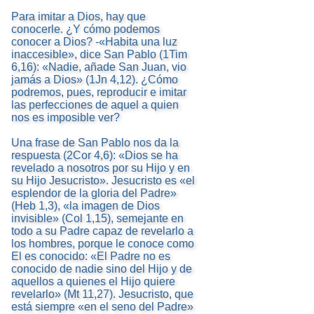
Para imitar a Dios, hay que
conocerle. ¿Y cómo podemos
conocer a Dios? -«Habita una luz
inaccesible», dice San Pablo (1Tim
6,16): «Nadie, añade San Juan, vio
jamás a Dios» (1Jn 4,12). ¿Cómo
podremos, pues, reproducir e imitar
las perfecciones de aquel a quien
nos es imposible ver?
Una frase de San Pablo nos da la
respuesta (2Cor 4,6): «Dios se ha
revelado a nosotros por su Hijo y en
su Hijo Jesucristo». Jesucristo es «el
esplendor de la gloria del Padre»
(Heb 1,3), «la imagen de Dios
invisible» (Col 1,15), semejante en
todo a su Padre capaz de revelarlo a
los hombres, porque le conoce como
El es conocido: «El Padre no es
conocido de nadie sino del Hijo y de
aquellos a quienes el Hijo quiere
revelarlo» (Mt 11,27). Jesucristo, que
está siempre «en el seno del Padre»