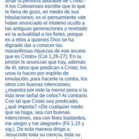
amar la persona adorable de Cristo.-
A los Colosenses escribe que lo que
le llena de gozo, en medio de sus
tribulaciones, es el pensamiento «de
haber anunciado el misterio oculto a
las antiguas generaciones y revelado
en la actualidad a los fieles, porque
es a ellos a quienes Dios se ha
dignado dar a conocer las
maravillosas riquezas de ese arcano
que es Cristo» (Col 1,26-27). En la
prisión le anuncian que hay, además
de él, otros que predican a Cristo; los
unos lo hacen por espíritu de
emulación, para hacerle la contra, los
otros con buenas intenciones;
¿muestra por esto la menor pena o la
más leve señal de celos? Al contrario.
Con tal que Cristo sea predicado,
¿qué importa? «De cualquier modo
que se haga, sea con buenas
intenciones, sea con fines bastardos,
me alegro y me alegraré» (Fil 1,15 y
sig.). De esta manera dirige a
Jesucristo toda su ciencia, toda su