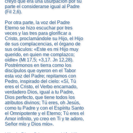
creyó que era una usurpación por su
parte el considerarse igual al Padre
(Fil 2,6).
Por otra parte, la voz del Padre
Eterno se hizo escuchar por tres
veces y las tres para glorificar a
Cristo, proclamándole su Hijo, el Hijo
de sus complacencias, el órgano de
sus oráculos: «Este es mi Hijo muy
querido, en quien me complazco;
oídle» (Mt 17,5; +3,17. Jn 12,28).
Postrémonos en tierra como los
discípulos que oyeron en el Tabor
esta voz del Padre; repitamos con
Pedro, inspirado del cielo: «Sí, Tú
eres el Cristo, el Verbo encarnado,
verdadero Dios, igual a tu Padre,
Dios perfecto, que tiene todos los
atributos divinos; Tú eres, oh Jesús,
como tu Padre y con el Espíritu Santo
el Omnipotente y el Eterno; Tú eres el
Amor infinito, yo creo en Ti y te adoro,
Señor mío y Dios mío».