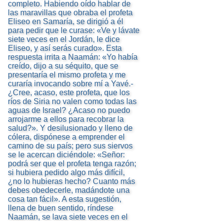
completo. Habiendo oído hablar de
las maravillas que obraba el profeta
Eliseo en Samaría, se dirigió a él
para pedir que le curase: «Ve y lávate
siete veces en el Jordán, le dice
Eliseo, y así serás curado». Esta
respuesta irrita a Naamán: «Yo había
creído, dijo a su séquito, que se
presentaría el mismo profeta y me
curaría invocando sobre mí a Yavé.-
¿Cree, acaso, este profeta, que los
ríos de Siria no valen como todas las
aguas de Israel? ¿Acaso no puedo
arrojarme a ellos para recobrar la
salud?». Y desilusionado y lleno de
cólera, dispónese a emprender el
camino de su país; pero sus siervos
se le acercan diciéndole: «Señor:
podrá ser que el profeta tenga razón;
si hubiera pedido algo más difícil,
¿no lo hubieras hecho? Cuanto más
debes obedecerle, madándote una
cosa tan fácil». A esta sugestión,
llena de buen sentido, ríndese
Naamán, se lava siete veces en el