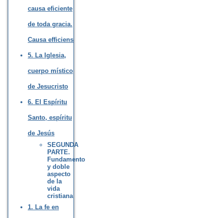
causa eficiente
de toda gracia.
Causa efficiens
5. La Iglesia,
cuerpo místico
de Jesucristo
6. El Espíritu
Santo, espíritu
de Jesús
SEGUNDA
PARTE.
Fundamento
y doble
aspecto
de la
vida
cristiana
1. La fe en