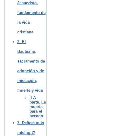
Jesucristo,
fundamento de
la vida
cristiana
2. El
Bautismo,
sacramento de
adopción y de
iniciación,
muerte y vida
II-A
parte. La
muerte
para el
pecado
3. Delicta quis
intelligit?