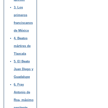
3. Los
primeros
franciscanos
de México
4. Beatos
mártires de
Tlaxcala
5. El Beato
Juan Diego y
Guadalupe
6. Fray
Antonio de
Roa, máximo
penitente