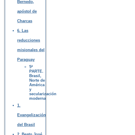
Bernedo,
apóstol de
Charcas
6. Las
reducciones
misionales del
Paraguay
5ª
PARTE.
Brasil,
Norte de
América
y
secularización
moderna
1.
Evangelización
del Brasil
2. Beato José