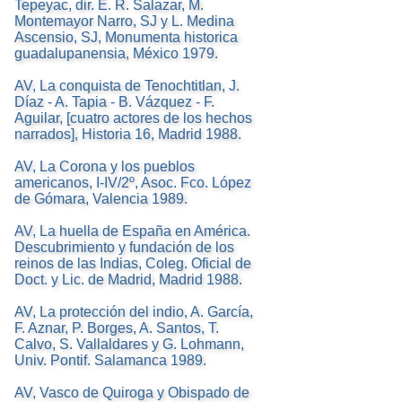
Tepeyac, dir. E. R. Salazar, M.
Montemayor Narro, SJ y L. Medina
Ascensio, SJ, Monumenta historica
guadalupanensia, México 1979.
AV, La conquista de Tenochtitlan, J.
Díaz - A. Tapia - B. Vázquez - F.
Aguilar, [cuatro actores de los hechos
narrados], Historia 16, Madrid 1988.
AV, La Corona y los pueblos
americanos, I-IV/2º, Asoc. Fco. López
de Gómara, Valencia 1989.
AV, La huella de España en América.
Descubrimiento y fundación de los
reinos de las Indias, Coleg. Oficial de
Doct. y Lic. de Madrid, Madrid 1988.
AV, La protección del indio, A. García,
F. Aznar, P. Borges, A. Santos, T.
Calvo, S. Vallaldares y G. Lohmann,
Univ. Pontif. Salamanca 1989.
AV, Vasco de Quiroga y Obispado de