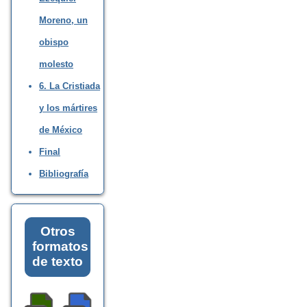
Moreno, un
obispo
molesto
6. La Cristiada
y los mártires
de México
Final
Bibliografía
Otros
formatos
de texto