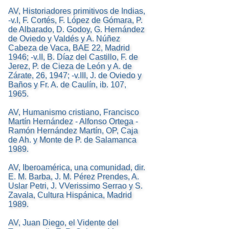
AV, Historiadores primitivos de Indias,
-v.I, F. Cortés, F. López de Gómara, P.
de Albarado, D. Godoy, G. Hernández
de Oviedo y Valdés y A. Núñez
Cabeza de Vaca, BAE 22, Madrid
1946; -v.II, B. Díaz del Castillo, F. de
Jerez, P. de Cieza de León y A. de
Zárate, 26, 1947; -v.III, J. de Oviedo y
Baños y Fr. A. de Caulín, ib. 107,
1965.
AV, Humanismo cristiano, Francisco
Martín Hernández - Alfonso Ortega -
Ramón Hernández Martín, OP, Caja
de Ah. y Monte de P. de Salamanca
1989.
AV, Iberoamérica, una comunidad, dir.
E. M. Barba, J. M. Pérez Prendes, A.
Uslar Petri, J. VVerissimo Serrao y S.
Zavala, Cultura Hispánica, Madrid
1989.
AV, Juan Diego, el Vidente del