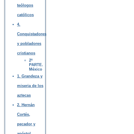
teólogos
católicos
4.
Conquistadores
y pobladores
cristianos
2ª
PARTE.
México
1. Grandeza y
miseria de los
aztecas
2. Hernán
Cortés,
pecador y
apóstol