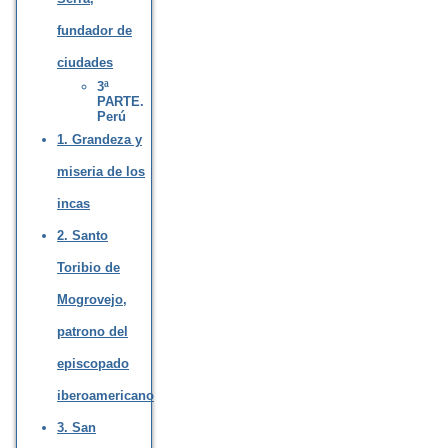
fundador de
ciudades
3ª
PARTE.
Perú
1. Grandeza y
miseria de los
incas
2. Santo
Toribio de
Mogrovejo,
patrono del
episcopado
iberoamericano
3. San