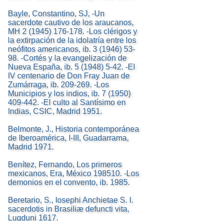
Bayle, Constantino, SJ, -Un
sacerdote cautivo de los araucanos,
MH 2 (1945) 176-178. -Los clérigos y
la extirpación de la idolatría entre los
neófitos americanos, ib. 3 (1946) 53-
98. -Cortés y la evangelización de
Nueva España, ib. 5 (1948) 5-42. -El
IV centenario de Don Fray Juan de
Zumárraga, ib. 209-269. -Los
Municipios y los indios, ib. 7 (1950)
409-442. -El culto al Santísimo en
Indias, CSIC, Madrid 1951.
Belmonte, J., Historia contemporánea
de Iberoamérica, I-III, Guadarrama,
Madrid 1971.
Benítez, Fernando, Los primeros
mexicanos, Era, México 198510. -Los
demonios en el convento, ib. 1985.
Beretario, S., Iosephi Anchietae S. I.
sacerdotis in Brasiliæ defuncti vita,
Lugduni 1617.