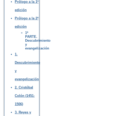
Prólogo a la 1ª
edición
Prólogo a la 2ª
edición
1ª
PARTE.
Descubrimiento
y
evangelización
1.
Descubrimiento
y
evangelización
2. Cristóbal
Colón (1451-
1506)
3. Reyes y