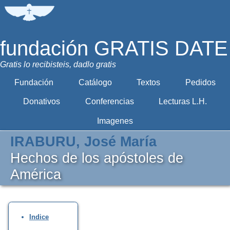
fundación GRATIS DATE
Gratis lo recibisteis, dadlo gratis
Fundación
Catálogo
Textos
Pedidos
Donativos
Conferencias
Lecturas L.H.
Imagenes
IRABURU, José María
Hechos de los apóstoles de
América
Indice