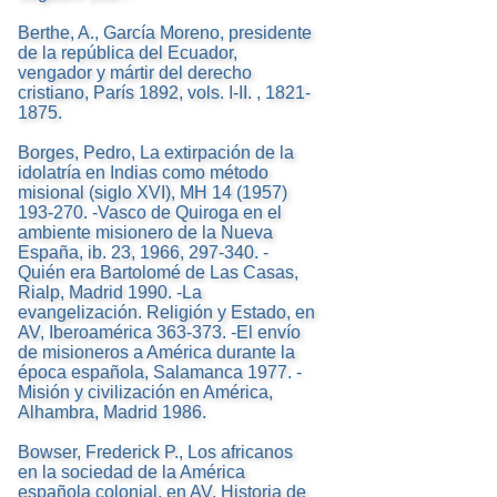
Berthe, A., García Moreno, presidente
de la república del Ecuador,
vengador y mártir del derecho
cristiano, París 1892, vols. I-II. , 1821-
1875.
Borges, Pedro, La extirpación de la
idolatría en Indias como método
misional (siglo XVI), MH 14 (1957)
193-270. -Vasco de Quiroga en el
ambiente misionero de la Nueva
España, ib. 23, 1966, 297-340. -
Quién era Bartolomé de Las Casas,
Rialp, Madrid 1990. -La
evangelización. Religión y Estado, en
AV, Iberoamérica 363-373. -El envío
de misioneros a América durante la
época española, Salamanca 1977. -
Misión y civilización en América,
Alhambra, Madrid 1986.
Bowser, Frederick P., Los africanos
en la sociedad de la América
española colonial, en AV, Historia de