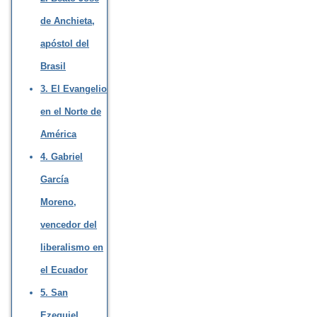
de Anchieta,
apóstol del
Brasil
3. El Evangelio
en el Norte de
América
4. Gabriel
García
Moreno,
vencedor del
liberalismo en
el Ecuador
5. San
Ezequiel