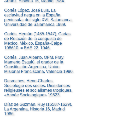
Arranz, Historia 16, Madrid 1984.
Cortés López, José Luis, La
esclavitud negra en la España
peninsular del siglo XVI, Salamanca,
Universidad de Salamanca 1989.
Cortés, Hernán (1485-1547), Cartas
de Relación de la conquista de
México, México, España-Calpe
198610. = BAE 22, 1946.
Cortés, Juan Alberto, OFM, Fray
Mamerto Esquiú, el orador de la
Constitución Argentina, Unión
Misional Franciscana, Valencia 1990.
Desroches, Henri-Charles,
Sociologie des sectes. Dissidences
religieuses et socialismes utopiques,
«Année Sociologique» 19523.
Díaz de Guzmán, Ruy (1558?-1629),
La Argentina, Historia 16, Madrid
1986.