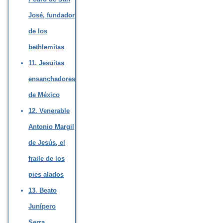
José, fundador
de los
bethlemitas
11. Jesuitas
ensanchadores
de México
12. Venerable
Antonio Margil
de Jesús, el
fraile de los
pies alados
13. Beato
Junípero
Serra,