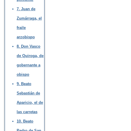
7. Juan de
Zumárraga, el
fraile
arzobispo
8. Don Vasco
de Quiroga, de
gobernante a
obispo
9. Beato
Sebastián de
Aparicio, el de
las carretas
10. Beato
Pedro de San