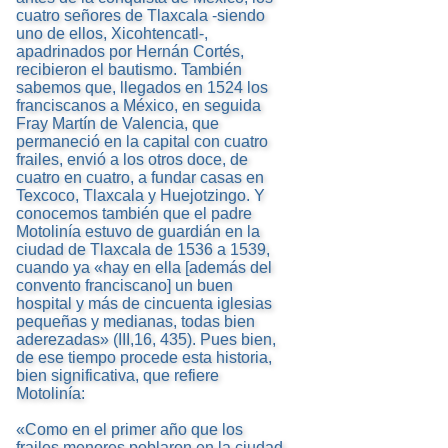
cuatro señores de Tlaxcala -siendo
uno de ellos, Xicohtencatl-,
apadrinados por Hernán Cortés,
recibieron el bautismo. También
sabemos que, llegados en 1524 los
franciscanos a México, en seguida
Fray Martín de Valencia, que
permaneció en la capital con cuatro
frailes, envió a los otros doce, de
cuatro en cuatro, a fundar casas en
Texcoco, Tlaxcala y Huejotzingo. Y
conocemos también que el padre
Motolinía estuvo de guardián en la
ciudad de Tlaxcala de 1536 a 1539,
cuando ya «hay en ella [además del
convento franciscano] un buen
hospital y más de cincuenta iglesias
pequeñas y medianas, todas bien
aderezadas» (III,16, 435). Pues bien,
de ese tiempo procede esta historia,
bien significativa, que refiere
Motolinía:
«Como en el primer año que los
frailes menores poblaron en la ciudad