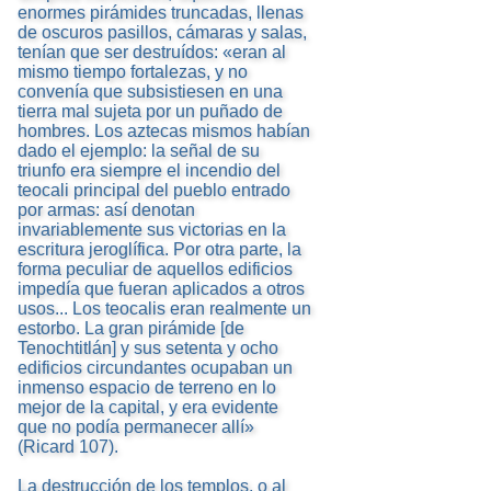
enormes pirámides truncadas, llenas
de oscuros pasillos, cámaras y salas,
tenían que ser destruídos: «eran al
mismo tiempo fortalezas, y no
convenía que subsistiesen en una
tierra mal sujeta por un puñado de
hombres. Los aztecas mismos habían
dado el ejemplo: la señal de su
triunfo era siempre el incendio del
teocali principal del pueblo entrado
por armas: así denotan
invariablemente sus victorias en la
escritura jeroglífica. Por otra parte, la
forma peculiar de aquellos edificios
impedía que fueran aplicados a otros
usos... Los teocalis eran realmente un
estorbo. La gran pirámide [de
Tenochtitlán] y sus setenta y ocho
edificios circundantes ocupaban un
inmenso espacio de terreno en lo
mejor de la capital, y era evidente
que no podía permanecer allí»
(Ricard 107).
La destrucción de los templos, o al