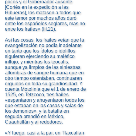
pocos y el Gobernador ausente
[Cortés en la expedición a las
Hibueras], los matasen a todos que
este temor por muchos años duró
entre los españoles seglares, mas no
entre los frailes» (III,21).
Así las cosas, los frailes veían que la
evangelización no podía ir adelante
en tanto que los ídolos e idolillos
siguieran ejerciendo su maléfico
influjo, y mientras los teocalis,
aunque ya limpios de las siniestras
alfombras de sangre humana que en
otro tiempo ostentaban, continuaran
erguidos en toda su grandiosidad. Y
cuenta Motolinía que el 1 de enero de
1525, en Tetzcoco, tres frailes
«espantaron y ahuyentaron todos los
que estaban en las casas y salas de
los demonios», y la batalla en
seguida prendió en México,
Cuauhtitlán y al rededores.
«Y luego, casi a la par, en Tlaxcallan