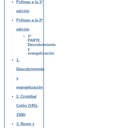
Prólogo a la 1ª
edición
Prólogo a la 2ª
edición
1ª
PARTE.
Descubrimiento
y
evangelización
1.
Descubrimiento
y
evangelización
2. Cristóbal
Colón (1451-
1506)
3. Reyes y