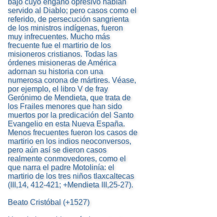
bajo cuyo engaño opresivo habían
servido al Diablo; pero casos como el
referido, de persecución sangrienta
de los ministros indígenas, fueron
muy infrecuentes. Mucho más
frecuente fue el martirio de los
misioneros cristianos. Todas las
órdenes misioneras de América
adornan su historia con una
numerosa corona de mártires. Véase,
por ejemplo, el libro V de fray
Gerónimo de Mendieta, que trata de
los Frailes menores que han sido
muertos por la predicación del Santo
Evangelio en esta Nueva España.
Menos frecuentes fueron los casos de
martirio en los indios neoconversos,
pero aún así se dieron casos
realmente conmovedores, como el
que narra el padre Motolinía: el
martirio de los tres niños tlaxcaltecas
(III,14, 412-421; +Mendieta III,25-27).
Beato Cristóbal (+1527)