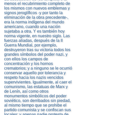
menos el recubrimiento completo de
los mismos con nuevos emblemas y
signos jeroglíficos -y por tanto la
eliminación de la obra precedente-,
era la norma indígena del mundo
americano, cuando una nación
sujetaba a otra. Y es también hoy
norma vigente, en nuestro siglo. Las
fuerzas aliadas, después de la II
Guerra Mundial, por ejemplo,
destruyeron tras su victoria todos los
grandes símbolos del poder nazi, y
con ellos los campos de
concentración y los hornos
crematorios; y a ninguno se le ocurrió
conservar aquello por tolerancia y
respeto hacia los nazis vencidos
supervivientes. Igualmente, al caer el
comunismo, las estatuas de Marx y
de Lenín, así como otros
monumentos simbólicos del poder
soviético, son derribados sin piedad,
al mismo tiempo que se prohibe el
partido comunista y se confiscan sus
locales; y apenas nadie protesta de