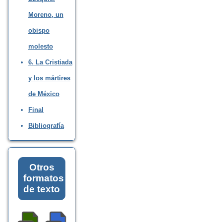
Moreno, un
obispo
molesto
6. La Cristiada
y los mártires
de México
Final
Bibliografía
Otros
formatos
de texto