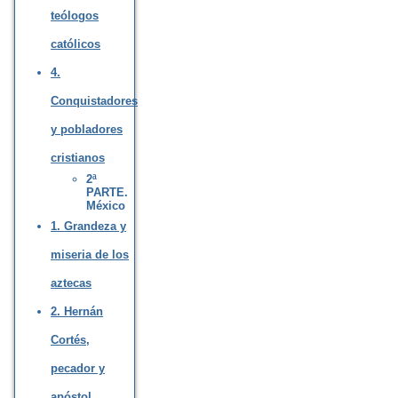
teólogos
católicos
4.
Conquistadores
y pobladores
cristianos
2ª
PARTE.
México
1. Grandeza y
miseria de los
aztecas
2. Hernán
Cortés,
pecador y
apóstol