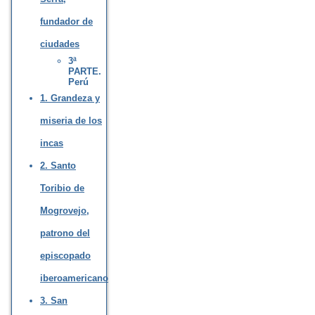
fundador de
ciudades
3ª
PARTE.
Perú
1. Grandeza y
miseria de los
incas
2. Santo
Toribio de
Mogrovejo,
patrono del
episcopado
iberoamericano
3. San