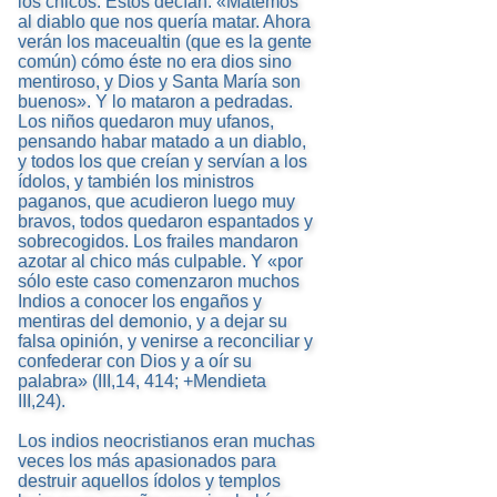
los chicos. Estos decían: «Matemos
al diablo que nos quería matar. Ahora
verán los maceualtin (que es la gente
común) cómo éste no era dios sino
mentiroso, y Dios y Santa María son
buenos». Y lo mataron a pedradas.
Los niños quedaron muy ufanos,
pensando habar matado a un diablo,
y todos los que creían y servían a los
ídolos, y también los ministros
paganos, que acudieron luego muy
bravos, todos quedaron espantados y
sobrecogidos. Los frailes mandaron
azotar al chico más culpable. Y «por
sólo este caso comenzaron muchos
Indios a conocer los engaños y
mentiras del demonio, y a dejar su
falsa opinión, y venirse a reconciliar y
confederar con Dios y a oír su
palabra» (III,14, 414; +Mendieta
III,24).
Los indios neocristianos eran muchas
veces los más apasionados para
destruir aquellos ídolos y templos