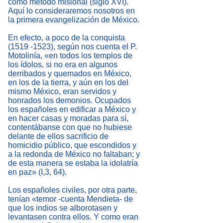
como método misional (siglo XVI).
Aquí lo consideraremos nosotros en
la primera evangelización de México.
En efecto, a poco de la conquista
(1519 -1523), según nos cuenta el P.
Motolinía, «en todos los templos de
los ídolos, si no era en algunos
derribados y quemados en México,
en los de la tierra, y aún en los del
mismo México, eran servidos y
honrados los demonios. Ocupados
los españoles en edificar a México y
en hacer casas y moradas para sí,
contentábanse con que no hubiese
delante de ellos sacrificio de
homicidio público, que escondidos y
a la redonda de México no faltaban; y
de esta manera se estaba la idolatría
en paz» (I,3, 64).
Los españoles civiles, por otra parte,
tenían «temor -cuenta Mendieta- de
que los indios se alborotasen y
levantasen contra ellos. Y como eran