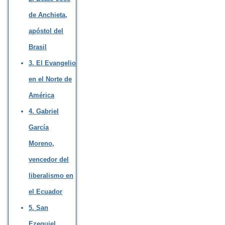
de Anchieta,
apóstol del
Brasil
3. El Evangelio
en el Norte de
América
4. Gabriel
García
Moreno,
vencedor del
liberalismo en
el Ecuador
5. San
Ezequiel