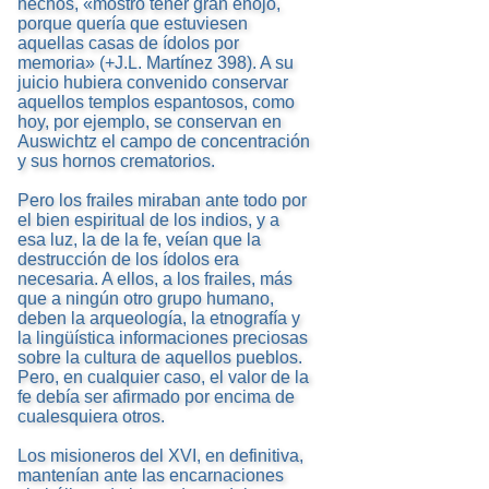
hechos, «mostró tener gran enojo,
porque quería que estuviesen
aquellas casas de ídolos por
memoria» (+J.L. Martínez 398). A su
juicio hubiera convenido conservar
aquellos templos espantosos, como
hoy, por ejemplo, se conservan en
Auswichtz el campo de concentración
y sus hornos crematorios.
Pero los frailes miraban ante todo por
el bien espiritual de los indios, y a
esa luz, la de la fe, veían que la
destrucción de los ídolos era
necesaria. A ellos, a los frailes, más
que a ningún otro grupo humano,
deben la arqueología, la etnografía y
la lingüística informaciones preciosas
sobre la cultura de aquellos pueblos.
Pero, en cualquier caso, el valor de la
fe debía ser afirmado por encima de
cualesquiera otros.
Los misioneros del XVI, en definitiva,
mantenían ante las encarnaciones