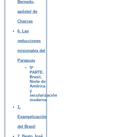
Bernedo,
apóstol de
Charcas
6. Las
reducciones
misionales del
Paraguay
5ª
PARTE.
Brasil,
Norte de
América
y
secularización
moderna
1.
Evangelización
del Brasil
2. Beato José