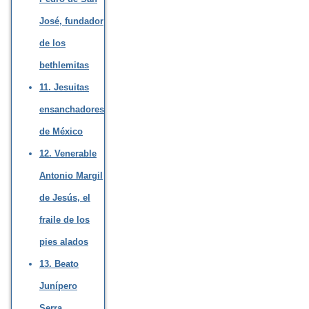
José, fundador
de los
bethlemitas
11. Jesuitas
ensanchadores
de México
12. Venerable
Antonio Margil
de Jesús, el
fraile de los
pies alados
13. Beato
Junípero
Serra,