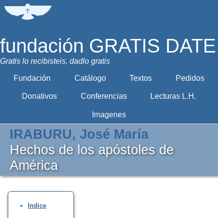
fundación GRATIS DATE
Gratis lo recibisteis, dadlo gratis
Fundación
Catálogo
Textos
Pedidos
Donativos
Conferencias
Lecturas L.H.
Imagenes
IRABURU, José María
Hechos de los apóstoles de
América
Indice