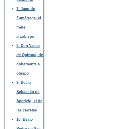
7. Juan de
Zumárraga, el
fraile
arzobispo
8. Don Vasco
de Quiroga, de
gobernante a
obispo
9. Beato
Sebastián de
Aparicio, el de
las carretas
10. Beato
Pedro de San