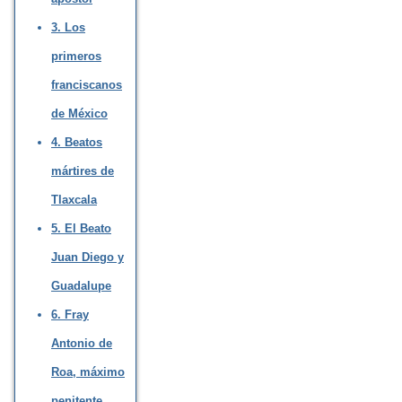
3. Los
primeros
franciscanos
de México
4. Beatos
mártires de
Tlaxcala
5. El Beato
Juan Diego y
Guadalupe
6. Fray
Antonio de
Roa, máximo
penitente