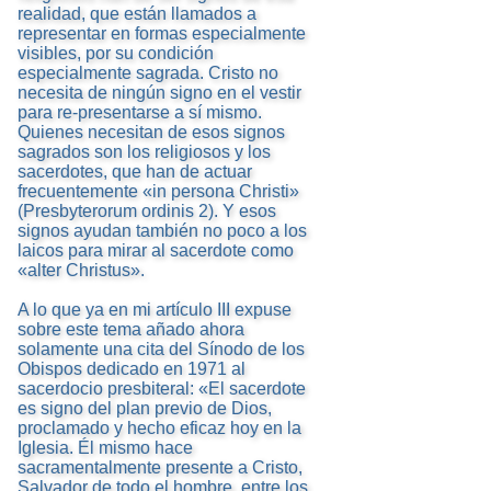
realidad, que están llamados a
representar en formas especialmente
visibles, por su condición
especialmente sagrada. Cristo no
necesita de ningún signo en el vestir
para re-presentarse a sí mismo.
Quienes necesitan de esos signos
sagrados son los religiosos y los
sacerdotes, que han de actuar
frecuentemente «in persona Christi»
(Presbyterorum ordinis 2). Y esos
signos ayudan también no poco a los
laicos para mirar al sacerdote como
«alter Christus».
A lo que ya en mi artículo III expuse
sobre este tema añado ahora
solamente una cita del Sínodo de los
Obispos dedicado en 1971 al
sacerdocio presbiteral: «El sacerdote
es signo del plan previo de Dios,
proclamado y hecho eficaz hoy en la
Iglesia. Él mismo hace
sacramentalmente presente a Cristo,
Salvador de todo el hombre, entre los