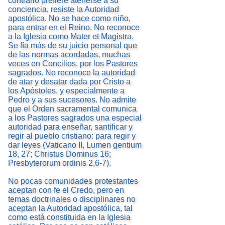
contrario prefiere atenerse a su
conciencia, resiste la Autoridad
apostólica. No se hace como niño,
para entrar en el Reino. No reconoce
a la Iglesia como Mater et Magistra.
Se fía más de su juicio personal que
de las normas acordadas, muchas
veces en Concilios, por los Pastores
sagrados. No reconoce la autoridad
de atar y desatar dada por Cristo a
los Apóstoles, y especialmente a
Pedro y a sus sucesores. No admite
que el Orden sacramental comunica
a los Pastores sagrados una especial
autoridad para enseñar, santificar y
regir al pueblo cristiano: para regir y
dar leyes (Vaticano II, Lumen gentium
18, 27; Christus Dominus 16;
Presbyterorum ordinis 2,6-7).
No pocas comunidades protestantes
aceptan con fe el Credo, pero en
temas doctrinales o disciplinares no
aceptan la Autoridad apostólica, tal
como está constituida en la Iglesia