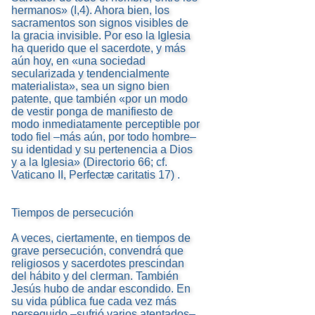
hermanos» (I,4). Ahora bien, los
sacramentos son signos visibles de
la gracia invisible. Por eso la Iglesia
ha querido que el sacerdote, y más
aún hoy, en «una sociedad
secularizada y tendencialmente
materialista», sea un signo bien
patente, que también «por un modo
de vestir ponga de manifiesto de
modo inmediatamente perceptible por
todo fiel –más aún, por todo hombre–
su identidad y su pertenencia a Dios
y a la Iglesia» (Directorio 66; cf.
Vaticano II, Perfectæ caritatis 17) .
Tiempos de persecución
A veces, ciertamente, en tiempos de
grave persecución, convendrá que
religiosos y sacerdotes prescindan
del hábito y del clerman. También
Jesús hubo de andar escondido. En
su vida pública fue cada vez más
perseguido –sufrió varios atentados–,