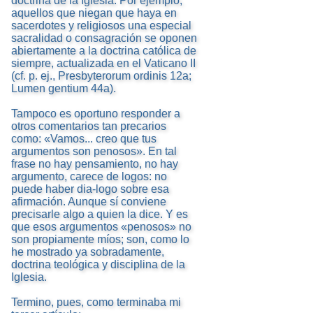
doctrina de la Iglesia. Por ejemplo,
aquellos que niegan que haya en
sacerdotes y religiosos una especial
sacralidad o consagración se oponen
abiertamente a la doctrina católica de
siempre, actualizada en el Vaticano II
(cf. p. ej., Presbyterorum ordinis 12a;
Lumen gentium 44a).
Tampoco es oportuno responder a
otros comentarios tan precarios
como: «Vamos... creo que tus
argumentos son penosos». En tal
frase no hay pensamiento, no hay
argumento, carece de logos: no
puede haber dia-logo sobre esa
afirmación. Aunque sí conviene
precisarle algo a quien la dice. Y es
que esos argumentos «penosos» no
son propiamente míos; son, como lo
he mostrado ya sobradamente,
doctrina teológica y disciplina de la
Iglesia.
Termino, pues, como terminaba mi