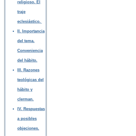
religioso. El
traje
eclesiástico.
II. Importancia
del tema.
Conveniencia
del hábito.
III. Razones
teológicas del
hábito y
clerman.
IV. Respuestas
a posibles
objeciones.