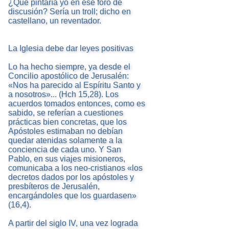
¿Qué pintaría yo en ese foro de
discusión? Sería un troll; dicho en
castellano, un reventador.
La Iglesia debe dar leyes positivas
Lo ha hecho siempre, ya desde el
Concilio apostólico de Jerusalén:
«Nos ha parecido al Espíritu Santo y
a nosotros»... (Hch 15,28). Los
acuerdos tomados entonces, como es
sabido, se referían a cuestiones
prácticas bien concretas, que los
Apóstoles estimaban no debían
quedar atenidas solamente a la
conciencia de cada uno. Y San
Pablo, en sus viajes misioneros,
comunicaba a los neo-cristianos «los
decretos dados por los apóstoles y
presbíteros de Jerusalén,
encargándoles que los guardasen»
(16,4).
A partir del siglo IV, una vez lograda