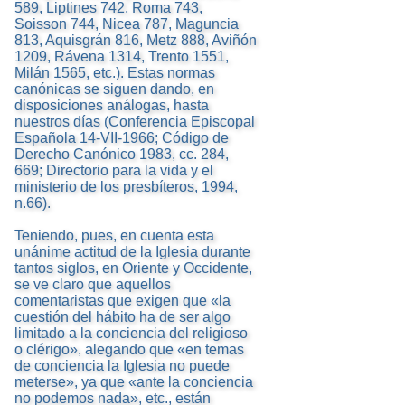
589, Liptines 742, Roma 743,
Soisson 744, Nicea 787, Maguncia
813, Aquisgrán 816, Metz 888, Aviñón
1209, Rávena 1314, Trento 1551,
Milán 1565, etc.). Estas normas
canónicas se siguen dando, en
disposiciones análogas, hasta
nuestros días (Conferencia Episcopal
Española 14-VII-1966; Código de
Derecho Canónico 1983, cc. 284,
669; Directorio para la vida y el
ministerio de los presbíteros, 1994,
n.66).
Teniendo, pues, en cuenta esta
unánime actitud de la Iglesia durante
tantos siglos, en Oriente y Occidente,
se ve claro que aquellos
comentaristas que exigen que «la
cuestión del hábito ha de ser algo
limitado a la conciencia del religioso
o clérigo», alegando que «en temas
de conciencia la Iglesia no puede
meterse», ya que «ante la conciencia
no podemos nada», etc., están