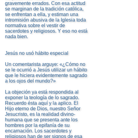
gravemente errados. Con esa actitud
se marginan de la tradición católica,
se enfrentan a ella, y estiman una
intromisión abusiva de la Iglesia toda
normativa sobre el vestir de
sacerdotes y religiosos. Y eso no está
nada bien.
Jesús no usó hábito especial
Un comentarista arguye: «¿Cómo no
se le ocurrió a Jesús utilizar un hábito
que le hiciera evidentemente sagrado
a los ojos del mundo?»
La objeción ya está respondida al
exponer la teología de lo sagrado.
Recuerdo ésta aquí y la aplico. El
Hijo eterno de Dios, nuestro Señor
Jesucristo, es la realidad divino-
humana que se presenta ante los
hombres por la epifanía de su
encarnación. Los sacerdotes y
religiosos han de ser signos de esa