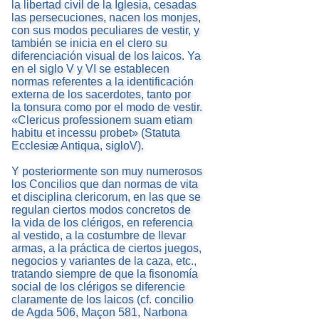
la libertad civil de la Iglesia, cesadas
las persecuciones, nacen los monjes,
con sus modos peculiares de vestir, y
también se inicia en el clero su
diferenciación visual de los laicos. Ya
en el siglo V y VI se establecen
normas referentes a la identificación
externa de los sacerdotes, tanto por
la tonsura como por el modo de vestir.
«Clericus professionem suam etiam
habitu et incessu probet» (Statuta
Ecclesiæ Antiqua, sigloV).
Y posteriormente son muy numerosos
los Concilios que dan normas de vita
et disciplina clericorum, en las que se
regulan ciertos modos concretos de
la vida de los clérigos, en referencia
al vestido, a la costumbre de llevar
armas, a la práctica de ciertos juegos,
negocios y variantes de la caza, etc.,
tratando siempre de que la fisonomía
social de los clérigos se diferencie
claramente de los laicos (cf. concilio
de Agda 506, Maçon 581, Narbona