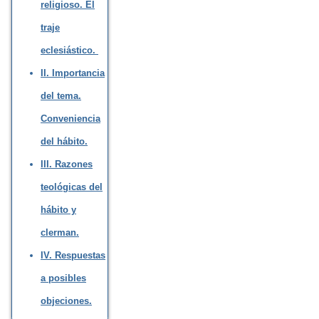
religioso. El
traje
eclesiástico.
II. Importancia
del tema.
Conveniencia
del hábito.
III. Razones
teológicas del
hábito y
clerman.
IV. Respuestas
a posibles
objeciones.