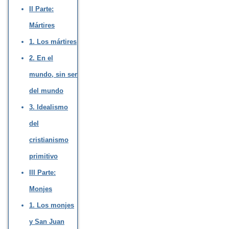
II Parte:
Mártires
1. Los mártires
2. En el
mundo, sin ser
del mundo
3. Idealismo
del
cristianismo
primitivo
III Parte:
Monjes
1. Los monjes
y San Juan