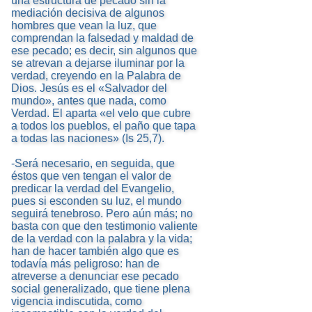
una estructura de pecado sin la
mediación decisiva de algunos
hombres que vean la luz, que
comprendan la falsedad y maldad de
ese pecado; es decir, sin algunos que
se atrevan a dejarse iluminar por la
verdad, creyendo en la Palabra de
Dios. Jesús es el «Salvador del
mundo», antes que nada, como
Verdad. El aparta «el velo que cubre
a todos los pueblos, el paño que tapa
a todas las naciones» (Is 25,7).
-Será necesario, en seguida, que
éstos que ven tengan el valor de
predicar la verdad del Evangelio,
pues si esconden su luz, el mundo
seguirá tenebroso. Pero aún más; no
basta con que den testimonio valiente
de la verdad con la palabra y la vida;
han de hacer también algo que es
todavía más peligroso: han de
atreverse a denunciar ese pecado
social generalizado, que tiene plena
vigencia indiscutida, como