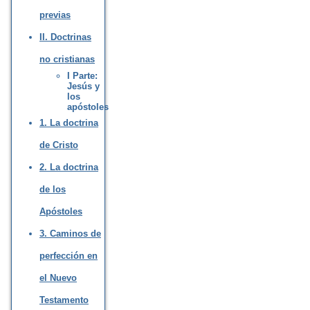
previas
II. Doctrinas
no cristianas
I Parte:
Jesús y
los
apóstoles
1. La doctrina
de Cristo
2. La doctrina
de los
Apóstoles
3. Caminos de
perfección en
el Nuevo
Testamento