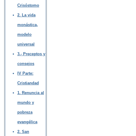
Crisóstomo
2. La vida
monástica,
modelo
universal
3.- Preceptos y
consejos
IV Parte:
Cristiandad
1. Renuncia al
mundo y
pobreza
evangélica
2. San