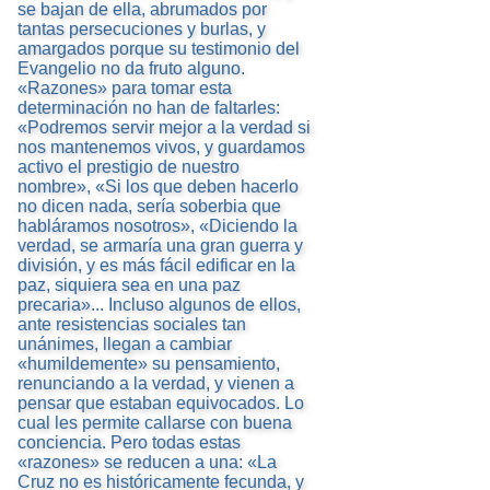
se bajan de ella, abrumados por
tantas persecuciones y burlas, y
amargados porque su testimonio del
Evangelio no da fruto alguno.
«Razones» para tomar esta
determinación no han de faltarles:
«Podremos servir mejor a la verdad si
nos mantenemos vivos, y guardamos
activo el prestigio de nuestro
nombre», «Si los que deben hacerlo
no dicen nada, sería soberbia que
habláramos nosotros», «Diciendo la
verdad, se armaría una gran guerra y
división, y es más fácil edificar en la
paz, siquiera sea en una paz
precaria»... Incluso algunos de ellos,
ante resistencias sociales tan
unánimes, llegan a cambiar
«humildemente» su pensamiento,
renunciando a la verdad, y vienen a
pensar que estaban equivocados. Lo
cual les permite callarse con buena
conciencia. Pero todas estas
«razones» se reducen a una: «La
Cruz no es históricamente fecunda, y