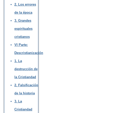
2. Los errores
de la época
3. Grandes
espirituales
cristianos
VI Parte:
Descristianización
1. La
destrucción de
la Cristiandad
2. Falsificación
de la historia
3. La
Cristiandad