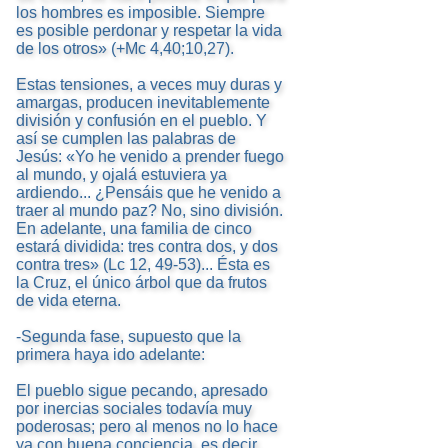
los hombres es imposible. Siempre
es posible perdonar y respetar la vida
de los otros» (+Mc 4,40;10,27).
Estas tensiones, a veces muy duras y
amargas, producen inevitablemente
división y confusión en el pueblo. Y
así se cumplen las palabras de
Jesús: «Yo he venido a prender fuego
al mundo, y ojalá estuviera ya
ardiendo... ¿Pensáis que he venido a
traer al mundo paz? No, sino división.
En adelante, una familia de cinco
estará dividida: tres contra dos, y dos
contra tres» (Lc 12, 49-53)... Ésta es
la Cruz, el único árbol que da frutos
de vida eterna.
-Segunda fase, supuesto que la
primera haya ido adelante:
El pueblo sigue pecando, apresado
por inercias sociales todavía muy
poderosas; pero al menos no lo hace
ya con buena conciencia, es decir,