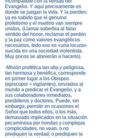
incompatible con la verdad del
Evangelio. Y aquí precisamente es
donde se juegan la vida. Y la pierden:
ya es sabido que el genuino
profetismo y el martirio van siempre
unidos. (Llamar soberbia al falso
sentido del honor, reclamar el perdón
y la paz como valores evangélicos
necesarios, todo eso es «una locura»
suicida en una sociedad violentista.
Muy pocos se atreverán a hacerlo).
-Misión profética tan alta y peligrosa,
tan hermosa y benéfica, corresponde
en primer lugar a los Obispos
(episcopoi = vigilantes), enviados al
mundo a predicar el Evangelio, y a
sus colaboradores inmediatos,
presbíteros y doctores. Puede, sin
embargo, permitir en ocasiones el
Señor que todos ellos, o los más,
demasiado implicados en la situación
pecaminosa por hondas y complejas
complicidades, no vean, o no
prediquen la verdad; o prediquen la