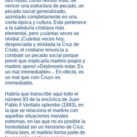
otro modo, como hemos visto, de
vencer una estructura de pecado, un
pecado social generalizado,
asimilado completamente en una
cierta época y cultura. Esto pertenece
a la sabiduría cristiana más
elemental, pero ¡cuántas veces se
olvida! ¡Cuántas veces hoy,
despreciada y olvidada la Cruz de
Cristo, el cristiano renuncia a
combatir un pecado social porque
prevé que implicaría martirio propio y
martirio ajeno! «Dejémoslo estar. Es
un mal irremediable»... En efecto, es
un mal que «sin Cruz» es
irremediable.
Habría que transcribir aquí todo el
número 93 de la encíclica de Juan
Pablo II Veritatis splendor (1993), en
la que se relaciona el martirio con
aquellas situaciones morales
extremas, en las que no es posible la
honestidad sin un heroismo de Cruz.
Ahora bien, el martirio forma parte de