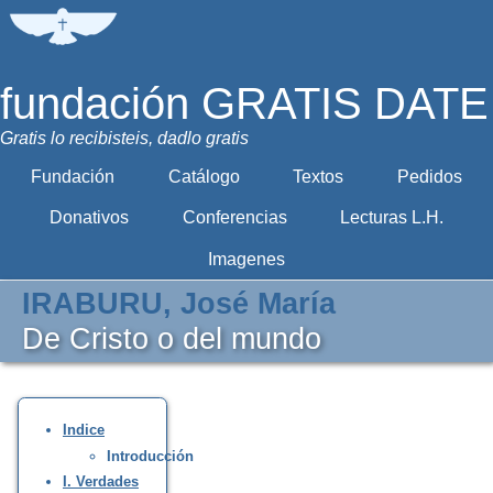
fundación GRATIS DATE
Gratis lo recibisteis, dadlo gratis
Fundación
Catálogo
Textos
Pedidos
Donativos
Conferencias
Lecturas L.H.
Imagenes
IRABURU, José María
De Cristo o del mundo
Indice
Introducción
I. Verdades