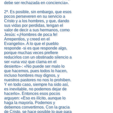
debe ser rechazada en conciencia».
2ª. Es posible, sin embargo, que esos
pocos perseveren en su servicio a
Cristo y a los hombres, y que, dando
sus vidas por perdidas, tengan el
valor de decir a sus hermanos, como
Jesús: «¡Hombres de poca fe!
Arrepentíos, y creed en el
Evangelio». A lo que el pueblo
responde -si es que responde algo,
porque muchas veces prefiere
reducirlos con un obstinado silencio a
ser «una voz que clama en el
desierto»-: «No puede ser malo lo
que hacemos, pues todos lo hacen,
incluso hombres muy dignos, y
nuestros pastores no nos lo prohiben.
Y en todo caso, siempre ha sido así,
es inevitable, no podemos dejar de
hacerlo». Entonces esos pocos
arguyen: «Eso es ilícito, aunque lo
haga la mayoría. Podemos y
debemos convertirnos. Con la gracia
de Cristo, se hace posible lo que para