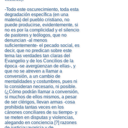
-Todo este oscurecimiento, toda esta
degradación específica (en una
materia) del pueblo cristiano, no
puede producirse, evidentemente, si
no es por la complicidad y el silencio
de pastores y teólogos, que no
denuncian -al menos
suficientemente- el pecado social, es
decir, que no predican sobre este
tema las verdades tan claras del
Evangelio y de los Concilios de la
época -se avergüenzan de ellas-, y
que no se atreven a llamar a
conversión, a un cambio de
mentalidades y costumbres, pues ni
lo consideran necesario, ni posible.
(¿Cómo podrán llamar a conversión,
si muchos de ellos mismos, a pesar
de ser clérigos, llevan armas -cosa
prohibida tantas veces en los
cánones conciliares de su tiempo- y
se meten en disputas y violencias,
alegando en conciencia [?] razones
de justicia=avaricia y de