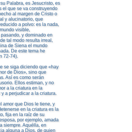
su Palabra, es Jesucristo, es
es el que se va construyendo
hecho al margen de Cristo o
al y alucinatorio, que
reducido a polvo: es la nada,
 mundo visible,
es pasando, y dominado en
de tal modo resulta irreal,
alina de Siena el mundo
nada. De este tema he
n 72-74).
ue se siga diciendo que «hay
amor de Dios», sino que
as. Así es como serán
sorio. Ellos estiman, y no
r a la criatura en la
 a perjudicar a la criatura.
el amor que Dios le tiene, y
etenerse en la criatura es la
, fija en la raíz de su
a esposa, por ejemplo, amada
a siempre. Aquélla, en
ia alguna a Dios, de quien