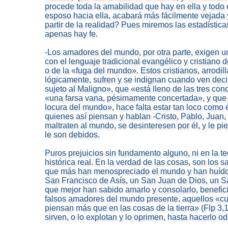
procede toda la amabilidad que hay en ella y todo 
esposo hacia ella, acabará más fácilmente vejad
partir de la realidad? Pues miremos las estadísticas
apenas hay fe.
-Los amadores del mundo, por otra parte, exigen un
con el lenguaje tradicional evangélico y cristian
o de la «fuga del mundo». Estos cristianos, arrodil
lógicamente, sufren y se indignan cuando ven deci
sujeto al Maligno», que «está lleno de las tres c
«una farsa vana, pésimamente concertada», y que p
locura del mundo», hace falta estar tan loco como él
quienes así piensan y hablan -Cristo, Pablo, Juan,
maltraten al mundo, se desinteresen por él, y le pi
le son debidos.
Puros prejuicios sin fundamento alguno, ni en la te
histórica real. En la verdad de las cosas, son los 
que más han menospreciado el mundo y han huído 
San Francisco de Asís, un San Juan de Dios, un Sa
que mejor han sabido amarlo y consolarlo, benefici
falsos amadores del mundo presente, aquellos «cuy
piensan más que en las cosas de la tierra» (Flp 3,1
sirven, o lo explotan y lo oprimen, hasta hacerlo od