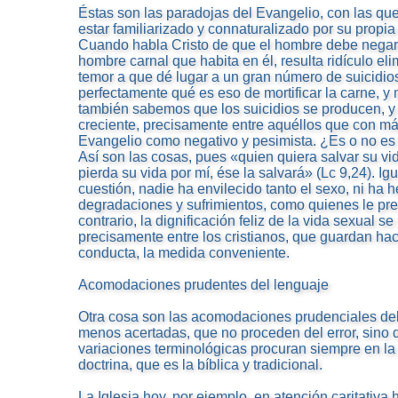
Éstas son las paradojas del Evangelio, con las qu
estar familiarizado y connaturalizado por su propia
Cuando habla Cristo de que el hombre debe negars
hombre carnal que habita en él, resulta ridículo eli
temor a que dé lugar a un gran número de suicidi
perfectamente qué es eso de mortificar la carne, y 
también sabemos que los suicidios se producen, y
creciente, precisamente entre aquéllos que con má
Evangelio como negativo y pesimista. ¿Es o no es é
Así son las cosas, pues «quien quiera salvar su vid
pierda su vida por mí, ése la salvará» (Lc 9,24). I
cuestión, nadie ha envilecido tanto el sexo, ni ha 
degradaciones y sufrimientos, como quienes le pre
contrario, la dignificación feliz de la vida sexual 
precisamente entre los cristianos, que guardan haci
conducta, la medida conveniente.
Acomodaciones prudentes del lenguaje
Otra cosa son las acomodaciones prudenciales del 
menos acertadas, que no proceden del error, sino d
variaciones terminológicas procuran siempre en la 
doctrina, que es la bíblica y tradicional.
La Iglesia hoy, por ejemplo, en atención caritativa 