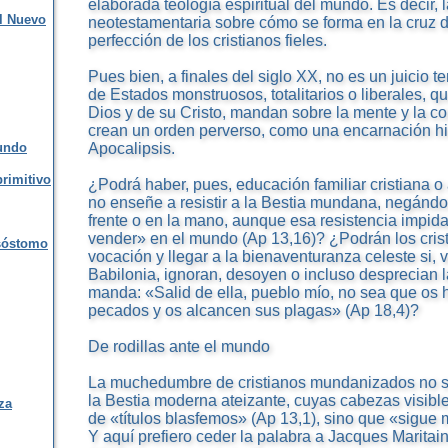
elaborada teología espiritual del mundo. Es decir, 
el Nuevo
neotestamentaria sobre cómo se forma en la cruz 
perfección de los cristianos fieles.
Pues bien, a finales del siglo XX, no es un juicio t
de Estados monstruosos, totalitarios o liberales, 
Dios y de su Cristo, mandan sobre la mente y la co
crean un orden perverso, como una encarnación his
mundo
Apocalipsis.
primitivo
¿Podrá haber, pues, educación familiar cristiana o
no enseñe a resistir a la Bestia mundana, negándos
frente o en la mano, aunque esa resistencia impid
vender» en el mundo (Ap 13,16)? ¿Podrán los cristi
isóstomo
vocación y llegar a la bienaventuranza celeste si, 
Babilonia, ignoran, desoyen o incluso desprecian l
manda: «Salid de ella, pueblo mío, no sea que os
pecados y os alcancen sus plagas» (Ap 18,4)?
De rodillas ante el mundo
La muchedumbre de cristianos mundanizados no s
la Bestia moderna ateizante, cuyas cabezas visib
za
de «títulos blasfemos» (Ap 13,1), sino que «sigue m
Y aquí prefiero ceder la palabra a Jacques Maritain