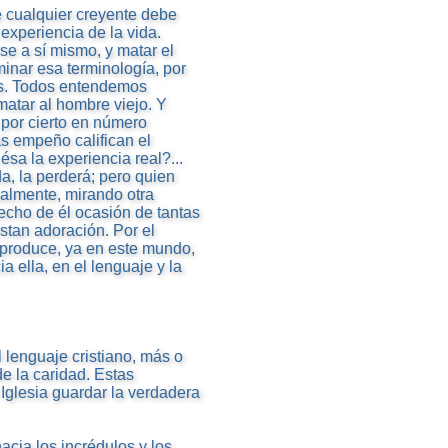
e cualquier creyente debe
 experiencia de la vida.
e a sí mismo, y matar el
minar esa terminología, por
os. Todos entendemos
matar al hombre viejo. Y
 por cierto en número
s empeño califican el
sa la experiencia real?...
a, la perderá; pero quien
gualmente, mirando otra
hecho de él ocasión de tantas
stan adoración. Por el
se produce, ya en este mundo,
a ella, en el lenguaje y la
lenguaje cristiano, más o
e la caridad. Estas
Iglesia guardar la verdadera
hacia los incrédulos y los