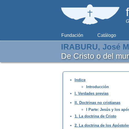
G
Fundación
Catálogo
IRABURU, José M
De Cristo o del mu
Indice
Introducción
I. Verdades previas
II. Doctrinas no cristianas
I Parte: Jesús y los apó
1. La doctrina de Cristo
2. La doctrina de los Apóstole