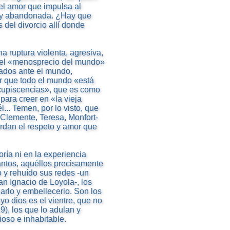
el amor que impulsa al
a y abandonada. ¿Hay que
 del divorcio allí donde
a ruptura violenta, agresiva,
o del «menosprecio del mundo»
lados ante el mundo,
r que todo el mundo «está
oncupiscencias», que es como
ara creer en «la vieja
... Temen, por lo visto, que
 Clemente, Teresa, Monfort-
erdan el respeto y amor que
oría ni en la experiencia
santos, aquéllos precisamente
y rehuído sus redes -un
n Ignacio de Loyola-, los
arlo y embellecerlo. Son los
o dios es el vientre, que no
9), los que lo adulan y
ioso e inhabitable.