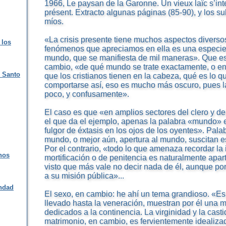
1966, Le paysan de la Garonne. Un vieux laïc s’in
présent. Extracto algunas páginas (85-90), y los 
míos.
«La crisis presente tiene muchos aspectos diverso
 los
fenómenos que apreciamos en ella es una especie 
mundo, que se manifiesta de mil maneras». Que es
cambio, «de qué mundo se trate exactamente, o en 
n Santo
que los cristianos tienen en la cabeza, qué es lo q
comportarse así, eso es mucho más oscuro, pues l
poco, y confusamente».
El caso es que «en amplios sectores del clero y de
el que da el ejemplo, apenas la palabra «mundo» e
fulgor de éxtasis en los ojos de los oyentes». Pal
mundo, o mejor aún, apertura al mundo, suscitan e
Por el contrario, «todo lo que amenaza recordar la
anos
mortificación o de penitencia es naturalmente apar
visto que más vale no decir nada de él, aunque po
a su misión pública»...
andad
El sexo, en cambio: he ahí un tema grandioso. «Es 
llevado hasta la veneración, muestran por él una
dedicados a la continencia. La virginidad y la cast
matrimonio, en cambio, es fervientemente idealizad