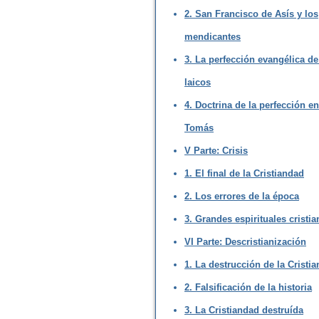
2. San Francisco de Asís y los
mendicantes
3. La perfección evangélica de
laicos
4. Doctrina de la perfección e
Tomás
V Parte: Crisis
1. El final de la Cristiandad
2. Los errores de la época
3. Grandes espirituales cristi
VI Parte: Descristianización
1. La destrucción de la Cristi
2. Falsificación de la historia
3. La Cristiandad destruída