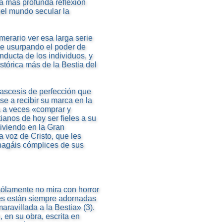
la más profunda reflexión
del mundo secular la
emerario ver esa larga serie
que usurpando el poder de
nducta de los individuos, y
tórica más de la Bestia del
 ascesis de perfección que
e a recibir su marca en la
a a veces «comprar y
anos de hoy ser fieles a su
viviendo en la Gran
a voz de Cristo, que les
 hagáis cómplices de sus
ólamente no mira con horror
les están siempre adornadas
aravillada a la Bestia» (3).
, en su obra, escrita en