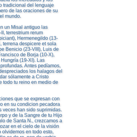
o tradicional del lenguaje
mero de las oraciones de su
del mundo.
n un Misal antiguo las
I, terrestrium rerum
spiciant), Hermenegildo (13-
, terrena despicere et sola
pe Benicio (23-VIII), Luis de
 Francisco de Borja (10-X),
 Hungría (19-XI). Las
 profundas. Antes pedíamos,
«despreciados los halagos del
dar sólamente a Cristo
 todo tu reino en medio de
aciones que se expresan con
 o en su condicion pecadora
s veces han sido suprimidas.
po y de la Sangre de tu Hijo
plo de Santa N., crezcamos a
zar en el cielo de la visión
o olvidemos en todo esto,