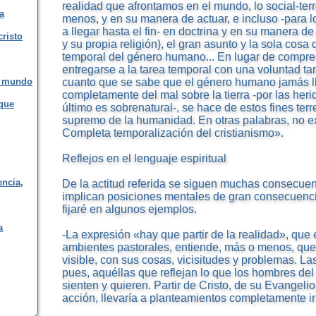
realidad que afrontamos en el mundo, lo social-terre
a
menos, y en su manera de actuar, e incluso -para l
a llegar hasta el fin- en doctrina y en su manera 
cristo
y su propia religión), el gran asunto y la sola cosa
temporal del género humano... En lugar de compre
entregarse a la tarea temporal con una voluntad ta
el mundo
cuanto que se sabe que el género humano jamás ll
completamente del mal sobre la tierra -por las her
 que
último es sobrenatural-, se hace de estos fines terr
supremo de la humanidad. En otras palabras, no exi
Completa temporalización del cristianismo».
Reflejos en el lenguaje espiritual
encia,
De la actitud referida se siguen muchas consecuen
implican posiciones mentales de gran consecuencia
fijaré en algunos ejemplos.
a
-La expresión «hay que partir de la realidad», qu
ambientes pastorales, entiende, más o menos, que
visible, con sus cosas, vicisitudes y problemas. La
pues, aquéllas que reflejan lo que los hombres de
sienten y quieren. Partir de Cristo, de su Evangeli
acción, llevaría a planteamientos completamente ir