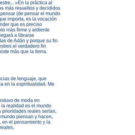
stre... «En la práctica al
os más resueltos y decididos
de pensar (de pensar el mundo
 que importa, es la vocación
nder que es preciso
nto más firme y ardiente
egará a librarse
idas de Adán y porque su fin
estres el verdadero fin
ste más que la tierra.
cias de lenguaje, que
 en la espiritualidad. Me
e estuvo de moda en
 la realidad es el mundo
s prioridades reales serían,
l mundo piensan y hacen,
o, en el pensamiento y la
reales.