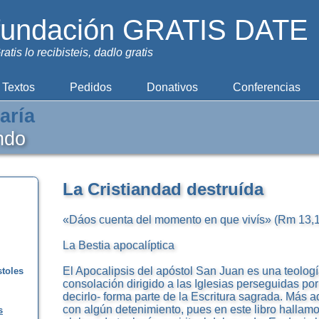
fundación GRATIS DATE
ratis lo recibisteis, dadlo gratis
Textos
Pedidos
Donativos
Conferencias
aría
ndo
La Cristiandad destruída
«Dáos cuenta del momento en que vivís» (Rm 13,1
La Bestia apocalíptica
El Apocalipsis del apóstol San Juan es una teología 
stoles
consolación dirigido a las Iglesias perseguidas po
decirlo- forma parte de la Escritura sagrada. Más 
con algún detenimiento, pues en este libro hallamo
s