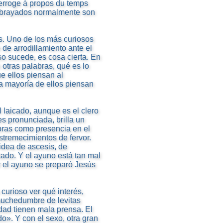
terroge à propos du temps
subrayados normalmente son
s. Uno de los más curiosos
de arrodillamiento ante el
o sucede, es cosa cierta. En
otras palabras, qué es lo
ue ellos piensan al
a mayoría de ellos piensan
l laicado, aunque es el clero
s pronunciada, brilla un
abras como presencia en el
stremecimientos de fervor.
 idea de ascesis, de
tado. Y el ayuno está tan mal
r el ayuno se preparó Jesús
curioso ver qué interés,
 muchedumbre de levitas
idad tienen mala prensa. El
o». Y con el sexo, otra gran