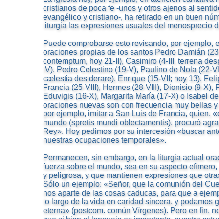
cristianos de poca fe -unos y otros ajenos al sentid
evangélico y cristiano-, ha retirado en un buen nú
liturgia las expresiones usuales del menosprecio 
Puede comprobarse esto revisando, por ejemplo, e
oraciones propias de los santos Pedro Damián (23-I
contemptum, hoy 21-II), Casimiro (4-III, terrena de
IV), Pedro Celestino (19-V), Paulino de Nola (22-VI
cælestia desiderare), Enrique (15-VII; hoy 13), Feli
Francia (25-VIII), Hermes (28-VIII), Dionisio (9-X),
Eduvigis (16-X), Margarita María (17-X) o Isabel de
oraciones nuevas son con frecuencia muy bellas y
por ejemplo, imitar a San Luis de Francia, quien, 
mundo (spretis mundi oblectamentis), procuró agra
Rey». Hoy pedimos por su intercesión «buscar ante
nuestras ocupaciones temporales».
Permanecen, sin embargo, en la liturgia actual or
fuerza sobre el mundo, sea en su aspecto efímero,
y peligrosa, y que mantienen expresiones que otra
Sólo un ejemplo: «Señor, que la comunión del Cuer
nos aparte de las cosas caducas, para que a ejem
lo largo de la vida en caridad sincera, y podamos go
eterna» (postcom. común Vírgenes). Pero en fin, n