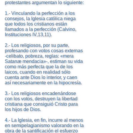
protestantes argumentan lo siguiente:
1.- Vinculando la perfección a los
consejos, la Iglesia católica niega
que todos los cristianos están
llamados a la perfección (Calvino,
Instituciones IV,13,11).
2.- Los religiosos, por su parte,
profesando con votos cosas externas
-celibato, pobreza, reglas: «mera
Satanæ mendacia»-, estiman su vida
como más perfecta que la de los
laicos, cuando en realidad sólo
cuenta ante Dios lo interior, y caen
así necesariamente en la hipocresía.
3.- Los religiosos encadenándose
con los votos, destruyen la libertad
cristiana que consiguió Cristo para
los hijos de Dios.
4.- La Iglesia, en fin, incurre al menos
en semipelagianismo valorando en la
obra de la santificación el esfuerzo