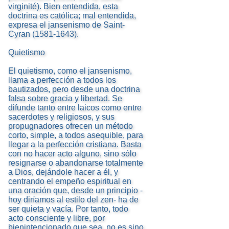
virginité). Bien entendida, esta
doctrina es católica; mal entendida,
expresa el jansenismo de Saint-
Cyran (1581-1643).
Quietismo
El quietismo, como el jansenismo,
llama a perfección a todos los
bautizados, pero desde una doctrina
falsa sobre gracia y libertad. Se
difunde tanto entre laicos como entre
sacerdotes y religiosos, y sus
propugnadores ofrecen un método
corto, simple, a todos asequible, para
llegar a la perfección cristiana. Basta
con no hacer acto alguno, sino sólo
resignarse o abandonarse totalmente
a Dios, dejándole hacer a él, y
centrando el empeño espiritual en
una oración que, desde un principio -
hoy diríamos al estilo del zen- ha de
ser quieta y vacía. Por tanto, todo
acto consciente y libre, por
bienintencionado que sea, no es sino