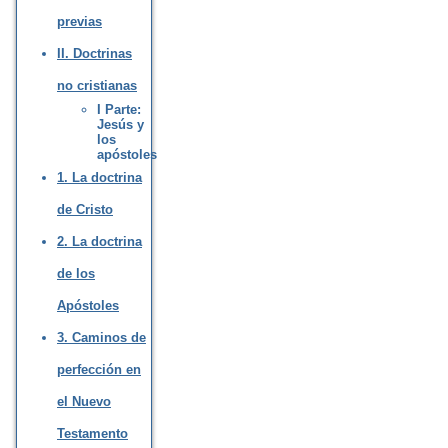
previas
II. Doctrinas
no cristianas
I Parte:
Jesús y
los
apóstoles
1. La doctrina
de Cristo
2. La doctrina
de los
Apóstoles
3. Caminos de
perfección en
el Nuevo
Testamento