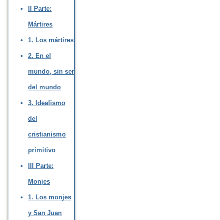
II Parte:
Mártires
1. Los mártires
2. En el
mundo, sin ser
del mundo
3. Idealismo
del
cristianismo
primitivo
III Parte:
Monjes
1. Los monjes
y San Juan