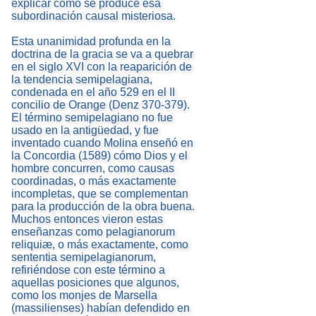
explicar cómo se produce esa
subordinación causal misteriosa.
Esta unanimidad profunda en la
doctrina de la gracia se va a quebrar
en el siglo XVI con la reaparición de
la tendencia semipelagiana,
condenada en el año 529 en el II
concilio de Orange (Denz 370-379).
El término semipelagiano no fue
usado en la antigüedad, y fue
inventado cuando Molina enseñó en
la Concordia (1589) cómo Dios y el
hombre concurren, como causas
coordinadas, o más exactamente
incompletas, que se complementan
para la producción de la obra buena.
Muchos entonces vieron estas
enseñanzas como pelagianorum
reliquiæ, o más exactamente, como
sententia semipelagianorum,
refiriéndose con este término a
aquellas posiciones que algunos,
como los monjes de Marsella
(massilienses) habían defendido en