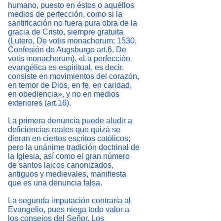
humano, puesto en éstos o aquéllos
medios de perfección, como si la
santificación no fuera pura obra de la
gracia de Cristo, siempre gratuita
(Lutero, De votis monachorum; 1530,
Confesión de Augsburgo art.6, De
votis monachorum). «La perfección
evangélica es espiritual, es decir,
consiste en movimientos del corazón,
en temor de Dios, en fe, en caridad,
en obediencia», y no en medios
exteriores (art.16).
La primera denuncia puede aludir a
deficiencias reales que quizá se
dieran en ciertos escritos católicos;
pero la unánime tradición doctrinal de
la Iglesia, así como el gran número
de santos laicos canonizados,
antiguos y medievales, manifiesta
que es una denuncia falsa.
La segunda imputación contraría al
Evangelio, pues niega todo valor a
los consejos del Señor. Los