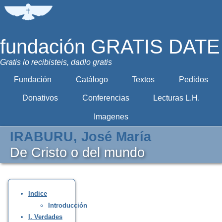
fundación GRATIS DATE
Gratis lo recibisteis, dadlo gratis
Fundación
Catálogo
Textos
Pedidos
Donativos
Conferencias
Lecturas L.H.
Imagenes
IRABURU, José María
De Cristo o del mundo
Indice
Introducción
I. Verdades