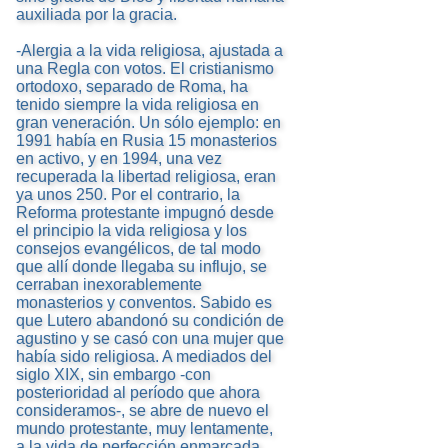
auxiliada por la gracia.
-Alergia a la vida religiosa, ajustada a
una Regla con votos. El cristianismo
ortodoxo, separado de Roma, ha
tenido siempre la vida religiosa en
gran veneración. Un sólo ejemplo: en
1991 había en Rusia 15 monasterios
en activo, y en 1994, una vez
recuperada la libertad religiosa, eran
ya unos 250. Por el contrario, la
Reforma protestante impugnó desde
el principio la vida religiosa y los
consejos evangélicos, de tal modo
que allí donde llegaba su influjo, se
cerraban inexorablemente
monasterios y conventos. Sabido es
que Lutero abandonó su condición de
agustino y se casó con una mujer que
había sido religiosa. A mediados del
siglo XIX, sin embargo -con
posterioridad al período que ahora
consideramos-, se abre de nuevo el
mundo protestante, muy lentamente,
a la vida de perfección enmarcada