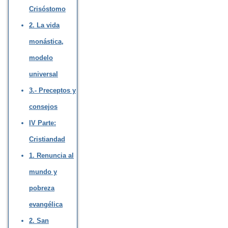
Crisóstomo
2. La vida
monástica,
modelo
universal
3.- Preceptos y
consejos
IV Parte:
Cristiandad
1. Renuncia al
mundo y
pobreza
evangélica
2. San