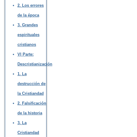
2. Los errores
de la época
3. Grandes
espirituales
cristianos
VI Parte:
Descristianización
1. La
destrucción de
la Cristiandad
2. Falsificación
de la historia
3. La
Cristiandad