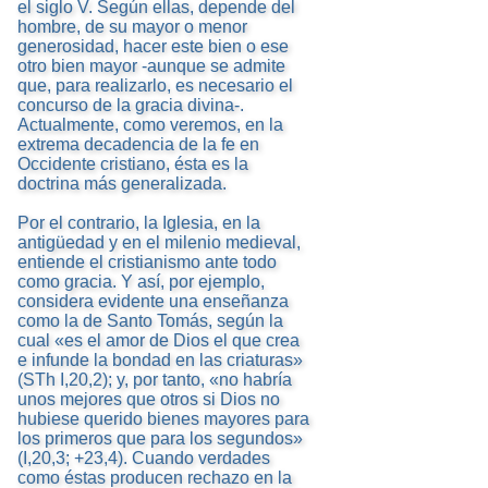
el siglo V. Según ellas, depende del
hombre, de su mayor o menor
generosidad, hacer este bien o ese
otro bien mayor -aunque se admite
que, para realizarlo, es necesario el
concurso de la gracia divina-.
Actualmente, como veremos, en la
extrema decadencia de la fe en
Occidente cristiano, ésta es la
doctrina más generalizada.
Por el contrario, la Iglesia, en la
antigüedad y en el milenio medieval,
entiende el cristianismo ante todo
como gracia. Y así, por ejemplo,
considera evidente una enseñanza
como la de Santo Tomás, según la
cual «es el amor de Dios el que crea
e infunde la bondad en las criaturas»
(STh I,20,2); y, por tanto, «no habría
unos mejores que otros si Dios no
hubiese querido bienes mayores para
los primeros que para los segundos»
(I,20,3; +23,4). Cuando verdades
como éstas producen rechazo en la