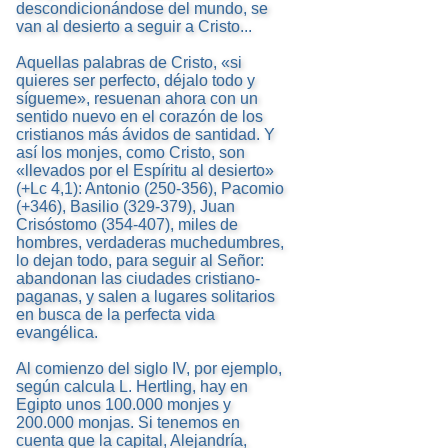
descondicionándose del mundo, se
van al desierto a seguir a Cristo...
Aquellas palabras de Cristo, «si
quieres ser perfecto, déjalo todo y
sígueme», resuenan ahora con un
sentido nuevo en el corazón de los
cristianos más ávidos de santidad. Y
así los monjes, como Cristo, son
«llevados por el Espíritu al desierto»
(+Lc 4,1): Antonio (250-356), Pacomio
(+346), Basilio (329-379), Juan
Crisóstomo (354-407), miles de
hombres, verdaderas muchedumbres,
lo dejan todo, para seguir al Señor:
abandonan las ciudades cristiano-
paganas, y salen a lugares solitarios
en busca de la perfecta vida
evangélica.
Al comienzo del siglo IV, por ejemplo,
según calcula L. Hertling, hay en
Egipto unos 100.000 monjes y
200.000 monjas. Si tenemos en
cuenta que la capital, Alejandría,