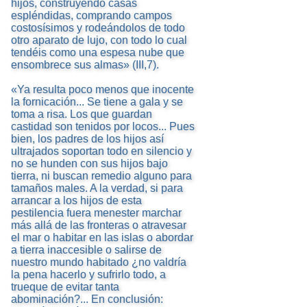
hijos, construyendo casas
espléndidas, comprando campos
costosísimos y rodeándolos de todo
otro aparato de lujo, con todo lo cual
tendéis como una espesa nube que
ensombrece sus almas» (III,7).
«Ya resulta poco menos que inocente
la fornicación... Se tiene a gala y se
toma a risa. Los que guardan
castidad son tenidos por locos... Pues
bien, los padres de los hijos así
ultrajados soportan todo en silencio y
no se hunden con sus hijos bajo
tierra, ni buscan remedio alguno para
tamaños males. A la verdad, si para
arrancar a los hijos de esta
pestilencia fuera menester marchar
más allá de las fronteras o atravesar
el mar o habitar en las islas o abordar
a tierra inaccesible o salirse de
nuestro mundo habitado ¿no valdría
la pena hacerlo y sufrirlo todo, a
trueque de evitar tanta
abominación?... En conclusión: