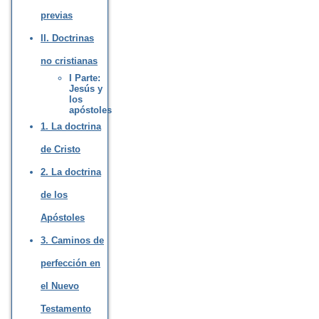
previas
II. Doctrinas
no cristianas
I Parte:
Jesús y
los
apóstoles
1. La doctrina
de Cristo
2. La doctrina
de los
Apóstoles
3. Caminos de
perfección en
el Nuevo
Testamento