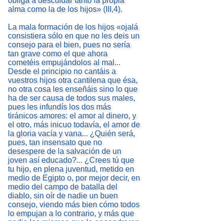
obliga a descuidar tanto la propia
alma como la de los hijos» (III,4).
La mala formación de los hijos «ojalá
consistiera sólo en que no les deis un
consejo para el bien, pues no sería
tan grave como el que ahora
cometéis empujándolos al mal...
Desde el principio no cantáis a
vuestros hijos otra cantilena que ésa,
no otra cosa les enseñáis sino lo que
ha de ser causa de todos sus males,
pues les infundís los dos más
tiránicos amores: el amor al dinero, y
el otro, más inicuo todavía, el amor de
la gloria vacía y vana... ¿Quién será,
pues, tan insensato que no
desespere de la salvación de un
joven así educado?... ¿Crees tú que
tu hijo, en plena juventud, metido en
medio de Egipto o, por mejor decir, en
medio del campo de batalla del
diablo, sin oír de nadie un buen
consejo, viendo más bien cómo todos
lo empujan a lo contrario, y más que