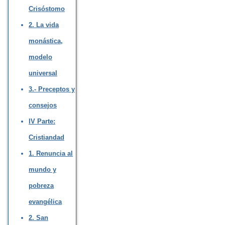
Crisóstomo
2. La vida
monástica,
modelo
universal
3.- Preceptos y
consejos
IV Parte:
Cristiandad
1. Renuncia al
mundo y
pobreza
evangélica
2. San