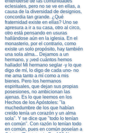
entenderse de las comunidades
eclesiales, pero no se ve en ellas, a
causa de la diversidad de designios,
concordia tan grande. ¿Qué
fraternidad existe en ellas? Uno se
apresura a ir a su casa, otro al circo,
otro está pensando en usuras
hallándose aún en la iglesia. En el
monasterio, por el contrario, como
existe un solo propósito, hay también
una sola alma... Dejamos a un
hermano, y ¡ved cuántos hemos
hallado! Mi hermano seglar -y lo que
digo de mí, lo digo de cada uno- no
me ama tanto a mí como a mis
bienes. Pero los hermanos
espirituales, que dejan sus propias
posesiones, no ambicionan las
ajenas. Es lo que leemos en los
Hechos de los Apóstoles: "la
muchedumbre de los que habían
creído tenía un corazón y un alma
sola". Y se dice que "todo lo tenían
en común". Con razón lo tenían todo
en común, pues en común poseían a