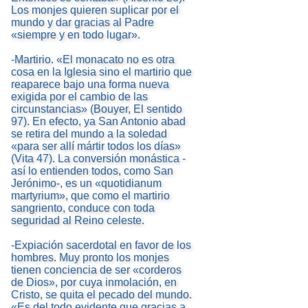
Los monjes quieren suplicar por el
mundo y dar gracias al Padre
«siempre y en todo lugar».
-Martirio. «El monacato no es otra
cosa en la Iglesia sino el martirio que
reaparece bajo una forma nueva
exigida por el cambio de las
circunstancias» (Bouyer, El sentido
97). En efecto, ya San Antonio abad
se retira del mundo a la soledad
«para ser allí mártir todos los días»
(Vita 47). La conversión monástica -
así lo entienden todos, como San
Jerónimo-, es un «quotidianum
martyrium», que como el martirio
sangriento, conduce con toda
seguridad al Reino celeste.
-Expiación sacerdotal en favor de los
hombres. Muy pronto los monjes
tienen conciencia de ser «corderos
de Dios», por cuya inmolación, en
Cristo, se quita el pecado del mundo.
«Es del todo evidente que gracias a