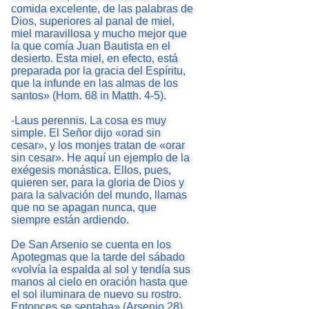
comida excelente, de las palabras de
Dios, superiores al panal de miel,
miel maravillosa y mucho mejor que
la que comía Juan Bautista en el
desierto. Esta miel, en efecto, está
preparada por la gracia del Espíritu,
que la infunde en las almas de los
santos» (Hom. 68 in Matth. 4-5).
-Laus perennis. La cosa es muy
simple. El Señor dijo «orad sin
cesar», y los monjes tratan de «orar
sin cesar». He aquí un ejemplo de la
exégesis monástica. Ellos, pues,
quieren ser, para la gloria de Dios y
para la salvación del mundo, llamas
que no se apagan nunca, que
siempre están ardiendo.
De San Arsenio se cuenta en los
Apotegmas que la tarde del sábado
«volvía la espalda al sol y tendía sus
manos al cielo en oración hasta que
el sol iluminara de nuevo su rostro.
Entonces se sentaba» (Arsenio 28).