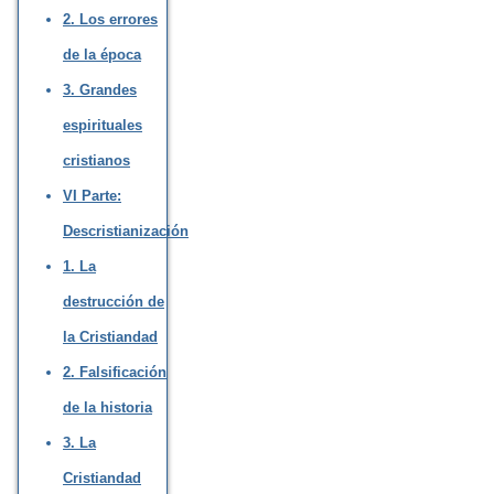
2. Los errores
de la época
3. Grandes
espirituales
cristianos
VI Parte:
Descristianización
1. La
destrucción de
la Cristiandad
2. Falsificación
de la historia
3. La
Cristiandad