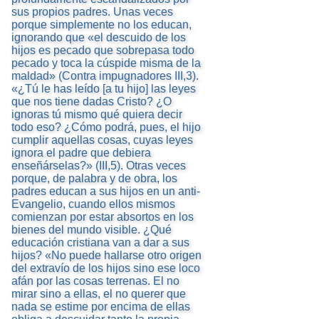
sus propios padres. Unas veces
porque simplemente no los educan,
ignorando que «el descuido de los
hijos es pecado que sobrepasa todo
pecado y toca la cúspide misma de la
maldad» (Contra impugnadores III,3).
«¿Tú le has leído [a tu hijo] las leyes
que nos tiene dadas Cristo? ¿O
ignoras tú mismo qué quiera decir
todo eso? ¿Cómo podrá, pues, el hijo
cumplir aquellas cosas, cuyas leyes
ignora el padre que debiera
enseñárselas?» (III,5). Otras veces
porque, de palabra y de obra, los
padres educan a sus hijos en un anti-
Evangelio, cuando ellos mismos
comienzan por estar absortos en los
bienes del mundo visible. ¿Qué
educación cristiana van a dar a sus
hijos? «No puede hallarse otro origen
del extravío de los hijos sino ese loco
afán por las cosas terrenas. El no
mirar sino a ellas, el no querer que
nada se estime por encima de ellas