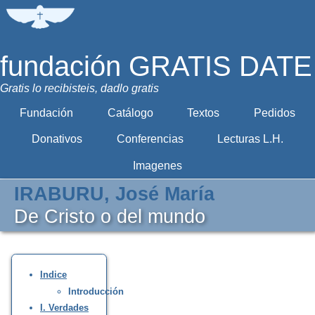
fundación GRATIS DATE
Gratis lo recibisteis, dadlo gratis
Fundación
Catálogo
Textos
Pedidos
Donativos
Conferencias
Lecturas L.H.
Imagenes
IRABURU, José María
De Cristo o del mundo
Indice
Introducción
I. Verdades