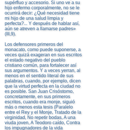
supérfluo y accesorio. Si uno ve a su
hijo enfermo corporalmente, no se le
ocurrirá decir: ¿Qué necesidad tiene
mi hijo de una salud limpia y
perfecta?... Y después de hablar así,
aún se atreven a llamarse padres»
(III,9).
Los defensores primeros del
monacato, como puede suponerse, a
veces quizá exageran en sus escritos
el estado negativo del pueblo
cristiano común, para fortalecer así
sus argumentos. Y a veces yerran, al
menos en el sentido literal de sus
palabras, cuando, por ejemplo, dicen
que la virtud perfecta en la ciudad no
es posible. San Juan Crisóstomo,
concretamente, en sus primeros
escritos, cuando era monje, siguió
más o menos esta tesis (Paralelo
entre el Rey y el Monje, Tratado de la
virginidad, No repetir bodas, A una
viuda joven, A Teodoro caído, Contra
los impugnadores de la vida