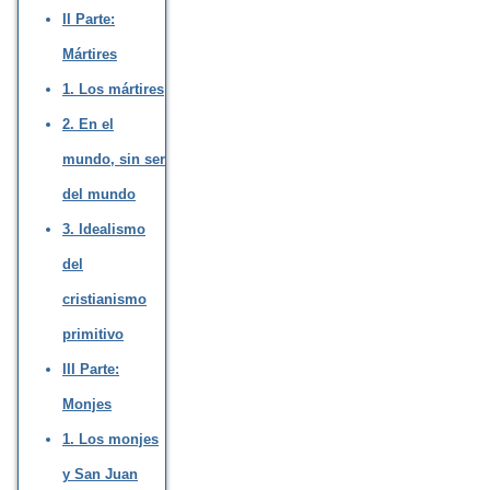
II Parte:
Mártires
1. Los mártires
2. En el
mundo, sin ser
del mundo
3. Idealismo
del
cristianismo
primitivo
III Parte:
Monjes
1. Los monjes
y San Juan