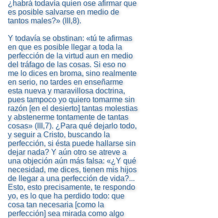
¿habrá todavía quien ose afirmar que
es posible salvarse en medio de
tantos males?» (III,8).
Y todavía se obstinan: «tú te afirmas
en que es posible llegar a toda la
perfección de la virtud aun en medio
del tráfago de las cosas. Si eso no
me lo dices en broma, sino realmente
en serio, no tardes en enseñarme
esta nueva y maravillosa doctrina,
pues tampoco yo quiero tomarme sin
razón [en el desierto] tantas molestias
y abstenerme tontamente de tantas
cosas» (III,7). ¿Para qué dejarlo todo,
y seguir a Cristo, buscando la
perfección, si ésta puede hallarse sin
dejar nada? Y aún otro se atreve a
una objeción aún más falsa: «¿Y qué
necesidad, me dices, tienen mis hijos
de llegar a una perfección de vida?...
Esto, esto precisamente, te respondo
yo, es lo que ha perdido todo: que
cosa tan necesaria [como la
perfección] sea mirada como algo