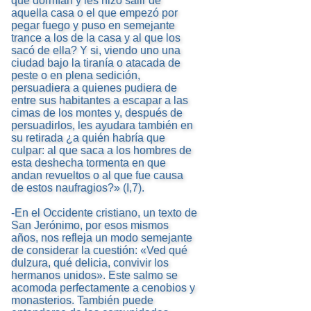
que dormían y les hizo salir de
aquella casa o el que empezó por
pegar fuego y puso en semejante
trance a los de la casa y al que los
sacó de ella? Y si, viendo uno una
ciudad bajo la tiranía o atacada de
peste o en plena sedición,
persuadiera a quienes pudiera de
entre sus habitantes a escapar a las
cimas de los montes y, después de
persuadirlos, les ayudara también en
su retirada ¿a quién habría que
culpar: al que saca a los hombres de
esta deshecha tormenta en que
andan revueltos o al que fue causa
de estos naufragios?» (I,7).
-En el Occidente cristiano, un texto de
San Jerónimo, por esos mismos
años, nos refleja un modo semejante
de considerar la cuestión: «Ved qué
dulzura, qué delicia, convivir los
hermanos unidos». Este salmo se
acomoda perfectamente a cenobios y
monasterios. También puede