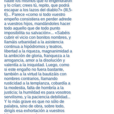
nadie los mismos que lo engendraron
y lo crían; crees tú, repito, que podrá
escapar a los lazos del diablo?» (III,5-
6)... Parece «como si todo vuestro
empeño consistiera en perder adrede
a vuestros hijos, mandándoles hacer
todo aquello que de todo punto
imposibilita su salvación»... «Sabéis
cubrir el vicio con bonitos nombres, y
llamáis urbanidad a la asistencia
continua a hipódromos y teatros,
libertad a la riqueza, magnanimidad a
la ambición de gloria, franqueza a la
arrogancia, amor a la disolución y
valentía a la iniquidad. Luego, como
si este engaño no fuera bastante,
también a la virtud la bautizáis con
nombres contrarios, llamando
rusticidad a la templanza, cobardía a
la modestia, falta de hombría a la
justicia; la humildad es para vosotros
servilismo, y la paciencia debilidad...
Y lo más grave es que no sólo de
palabra, sino de obra, sobre todo,
dirigís esa exhortación a vuestros