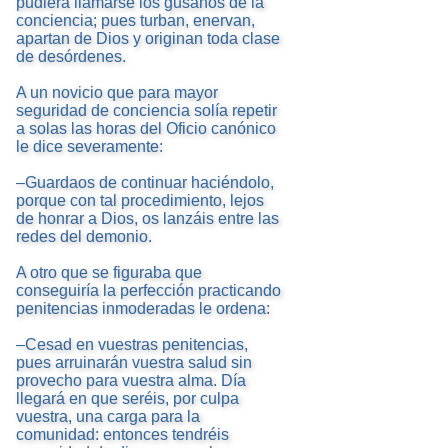
pudiera llamarse los gusanos de la
conciencia; pues turban, enervan,
apartan de Dios y originan toda clase
de desórdenes.
A un novicio que para mayor
seguridad de conciencia solía repetir
a solas las horas del Oficio canónico
le dice severamente:
–Guardaos de continuar haciéndolo,
porque con tal procedimiento, lejos
de honrar a Dios, os lanzáis entre las
redes del demonio.
A otro que se figuraba que
conseguiría la perfección practicando
penitencias inmoderadas le ordena:
–Cesad en vuestras penitencias,
pues arruinarán vuestra salud sin
provecho para vuestra alma. Día
llegará en que seréis, por culpa
vuestra, una carga para la
comunidad: entonces tendréis