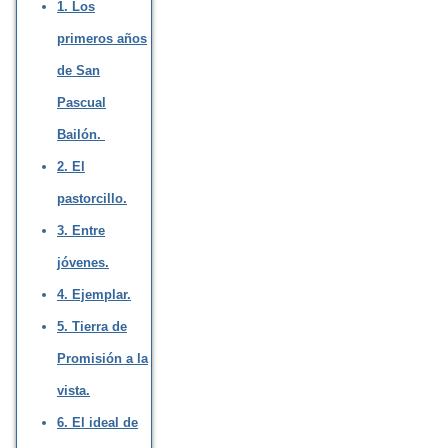
1. Los
primeros años
de San
Pascual
Bailón.
2. El
pastorcillo.
3. Entre
jóvenes.
4. Ejemplar.
5. Tierra de
Promisión a la
vista.
6. El ideal de