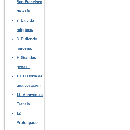
San Francisco
de Asís.
7. La vida
religiosa.
8. Pidiendo
limosna.
9. Grandes
penas.
10. Historia de
una vocación.
11. A través de
Francia.
12.
Prolongado