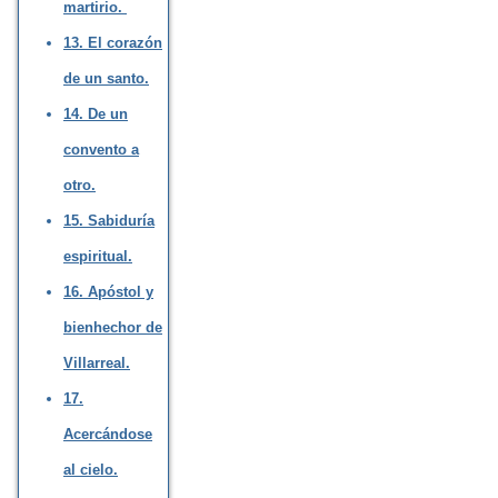
martirio.
13. El corazón
de un santo.
14. De un
convento a
otro.
15. Sabiduría
espiritual.
16. Apóstol y
bienhechor de
Villarreal.
17.
Acercándose
al cielo.