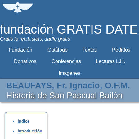
fundación GRATIS DATE
Gratis lo recibisteis, dadlo gratis
Fundación
Catálogo
Textos
Pedidos
Donativos
Conferencias
Lecturas L.H.
Imagenes
BEAUFAYS, Fr. Ignacio, O.F.M.
Historia de San Pascual Bailón
Indice
Introducción