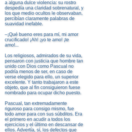
a alguna dulce violencia: su rostro
despedía una claridad sobrenatural, y
los que medio ocultos le observaban,
percibían claramente palabras de
suavidad inefable.
–¡Qué bueno eres para mí, mi amor
crucificado! ¡Ah! ¡yo te amo! ¡te
amo!...
Los religiosos, admirados de su vida,
pensaron con justicia que hombre tan
unido con Dios como Pascual no
podría menos de ser, en caso de
verse elegido para ello, un superior
excelente. Y tanto trabajaron a este
objeto, que al fin consiguieron fuese
nombrado para ocupar dicho puesto.
Pascual, tan extremadamente
riguroso para consigo mismo, fue
todo amor para con sus súbditos. Era
el primero en acudir a todos los
ejercicios y el último en descansar de
ellos. Advertía, sí, los defectos que