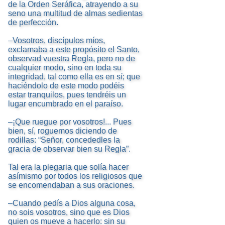
de la Orden Seráfica, atrayendo a su
seno una multitud de almas sedientas
de perfección.
–Vosotros, discípulos míos,
exclamaba a este propósito el Santo,
observad vuestra Regla, pero no de
cualquier modo, sino en toda su
integridad, tal como ella es en sí; que
haciéndolo de este modo podéis
estar tranquilos, pues tendréis un
lugar encumbrado en el paraíso.
–¡Que ruegue por vosotros!... Pues
bien, sí, roguemos diciendo de
rodillas: “Señor, concededles la
gracia de observar bien su Regla”.
Tal era la plegaria que solía hacer
asímismo por todos los religiosos que
se encomendaban a sus oraciones.
–Cuando pedís a Dios alguna cosa,
no sois vosotros, sino que es Dios
quien os mueve a hacerlo: sin su