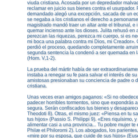
viuda cristiana. Acosada por un depredador malva
reclamar en juicio sus bienes contra el usurpador.
demandado alegó una excepción, sacada de un edi
se negaba a los cristianos el derecho a personarse 
magistrado mandó traer un altar ante el tribunal, e 
quemar incienso ante los dioses. Julita rehusó en 
perezcan las riquezas, perezca mi cuerpo, si es ne
mi boca una palabra contra mi Dios, mi Creador».
perdió el proceso, quedando completamente arruina
segunda sentencia la condenó a ser quemada en la
(Hom. V,1-2).
La prueba del mártir había de ser extraordinariam
instaba a renegar su fe para salvar el interés de s
amistosas presionaban su conciencia de padre o de
cristiana.
Unas veces eran amigos paganos: «Si no obedeces 
padecer horribles tormentos, sino que expondrás a 
segura. Serán confiscados tus bienes y desaparece
Theodoti 8). Otras, el mismo juez: «Piensa en tu sa
tus hijos» (Passio S. Philippi 9). «Eres riquísimo,
alimentar casi a una provincia... Tu pobre mujer te
Philæ et Philoromi 2). Los abogados, los parientes,
«mire por su esposa, que cuide de sus hijos» (Eusebi