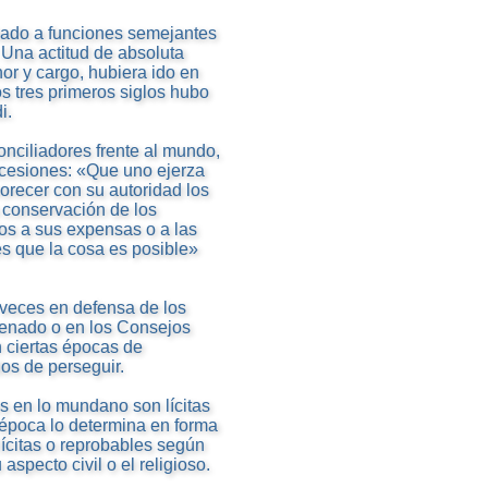
amado a funciones semejantes
 Una actitud de absoluta
or y cargo, hubiera ido en
os tres primeros siglos hubo
i.
onciliadores frente al mundo,
oncesiones: «Que uno ejerza
avorecer con su autoridad los
la conservación de los
los a sus expensas o a las
 es que la cosa es posible»
 veces en defensa de los
 Senado o en los Consejos
n ciertas épocas de
os de perseguir.
s en lo mundano son lícitas
 época lo determina en forma
lícitas o reprobables según
specto civil o el religioso.