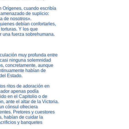
en Orígenes, cuando escribía
ba amenazado de suplicio:
a de nosotros».
uienes debían confortarles,
torturas. Y los que
or una fuerza sobrehumana.
nculación muy profunda entre
e casi ninguna solemnidad
dos, concretamente, aunque
ontinuamente habían de
 del Estado.
tos ritos de adoración en
enador apenas podía
cido en el Capitolio o de
 ante el altar de la Victoria.
un cónsul ofreciera
entes. Pretores y cuestores
s, habían de cuidar la
crificios y banquetes