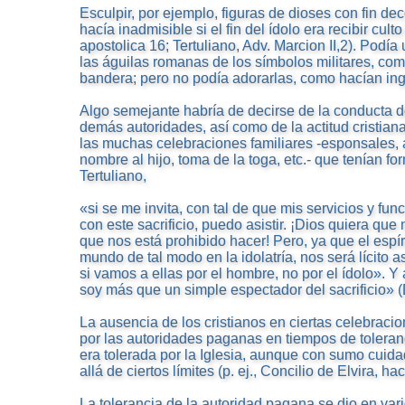
Esculpir, por ejemplo, figuras de dioses con fin dec
hacía inadmisible si el fin del ídolo era recibir cult
apostolica 16; Tertuliano, Adv. Marcion II,2). Podía
las águilas romanas de los símbolos militares, co
bandera; pero no podía adorarlas, como hacían i
Algo semejante habría de decirse de la conducta 
demás autoridades, así como de la actitud cristia
las muchas celebraciones familiares -esponsales, 
nombre al hijo, toma de la toga, etc.- que tenían f
Tertuliano,
«si se me invita, con tal de que mis servicios y fu
con este sacrificio, puedo asistir. ¡Dios quiera qu
que nos está prohibido hacer! Pero, ya que el espír
mundo de tal modo en la idolatría, nos será lícito 
si vamos a ellas por el hombre, no por el ídolo». Y
soy más que un simple espectador del sacrificio» (D
La ausencia de los cristianos en ciertas celebraci
por las autoridades paganas en tiempos de toleranc
era tolerada por la Iglesia, aunque con sumo cuid
allá de ciertos límites (p. ej., Concilio de Elvira, ha
La tolerancia de la autoridad pagana se dio en vario