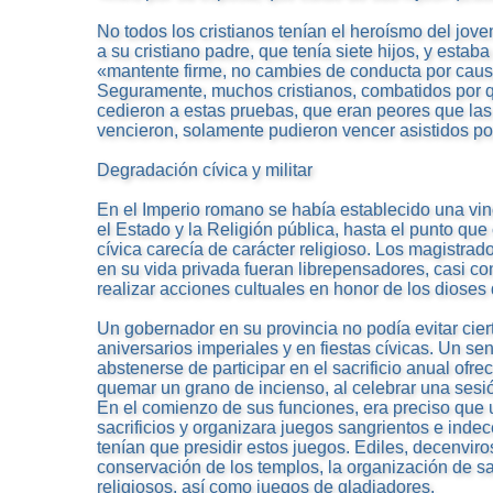
No todos los cristianos tenían el heroísmo del jov
a su cristiano padre, que tenía siete hijos, y esta
«mantente firme, no cambies de conducta por caus
Seguramente, muchos cristianos, combatidos por q
cedieron a estas pruebas, que eran peores que las 
vencieron, solamente pudieron vencer asistidos p
Degradación cívica y militar
En el Imperio romano se había establecido una vi
el Estado y la Religión pública, hasta el punto qu
cívica carecía de carácter religioso. Los magistra
en su vida privada fueran librepensadores, casi c
realizar acciones cultuales en honor de los dioses
Un gobernador en su provincia no podía evitar cier
aniversarios imperiales y en fiestas cívicas. Un s
abstenerse de participar en el sacrificio anual ofre
quemar un grano de incienso, al celebrar una sesión,
En el comienzo de sus funciones, era preciso que 
sacrificios y organizara juegos sangrientos e indec
tenían que presidir estos juegos. Ediles, decenviro
conservación de los templos, la organización de sa
religiosos, así como juegos de gladiadores.