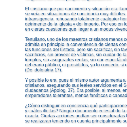
El cristiano que por nacimiento y situación era ll
se veía en situaciones de conciencia muy difíciles.
intransigencia, rehusando totalmente cualquier hon
detrimento de la Iglesia y del Imperio. Por eso en l
en ciertas cuestiones que llegar a un modus vivend
Tertuliano, uno de los maestros cristianos menos c
admitía en principio la conveniencia de ciertas c
las funciones del Estado, pero sin sacrificar, sin f
sacrificios, sin proveer de víctimas, sin cuidar de 
templos, sin asegurarles rentas, sin dar espectácu
del erario público, ni presidirlos, yo lo concedo, si
(De idololatria 17).
Y posible lo era, pues el mismo autor argumenta a
cristianos, asegurando sus leales servicios en el
ciudadanos (Apolog. 37). Era posible, al menos, e
emperadores tolerantes, menos fanáticos o cansad
¿Cómo distinguir en conciencia qué participacione
y cuáles ilícitas? Ningún documento eclesial de la
exacta. Ciertas acciones podían ser consideradas 
se realizaran teniendo en cuenta principalmente su a