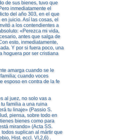
do de sus bienes, tuvo que
 Pero inmediatamente el
cto del año 303, en el que
en juicio. Así las cosas, el
invitó a los contendientes a
absoluto: «Perezca mi vida,
cesario, antes que salga de
 Con esto, inmediatamente,
da. Y por si fuera poco, una
 hoguera por ser cristiana
ente amarga cuando se le
u familia; cuando voces
 esposo en contra de la fe
al juez, no solo vas a
tu familia a una ruina
rá tu linaje» (Passio S.
lud, piensa, sobre todo en
 y tienes bienes como para
 está mirando» (Acta SS.
 todos suplican al mártir que
o, Hist. eccl. VI,2,6) .