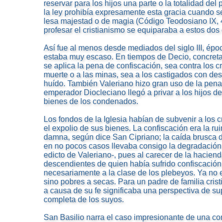
reservar para los hijos una parte o la totalidad del
la ley prohibía expresamente esta gracia cuando s
lesa majestad o de magia (Código Teodosiano IX, 
profesar el cristianismo se equiparaba a estos dos 
Así fue al menos desde mediados del siglo III, épo
estaba muy escaso. En tiempos de Decio, concret
se aplica la pena de confiscación, sea contra los 
muerte o a las minas, sea a los castigados con des
huído. También Valeriano hizo gran uso de la pena 
emperador Diocleciano llegó a privar a los hijos de
bienes de los condenados.
Los fondos de la Iglesia habían de subvenir a los c
el expolio de sus bienes. La confiscación era la ruina
damna, según dice San Cipriano; la caída brusca de
en no pocos casos llevaba consigo la degradación 
edicto de Valeriano-, pues al carecer de la haciend
descendientes de quien había sufrido confiscació
necesariamente a la clase de los plebeyos. Ya no
sino pobres a secas. Para un padre de familia crist
a causa de su fe significaba una perspectiva de sup
completa de los suyos.
San Basilio narra el caso impresionante de una co