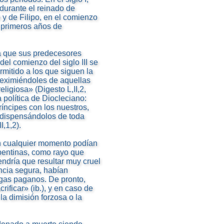
, durante el reinado de
 y de Filipo, en el comienzo
s primeros años de
cia que sus predecesores
el comienzo del siglo III se
rmitido a los que siguen la
, eximiéndoles de aquellas
ligiosa» (Digesto L,II,2,
a política de Diocleciano:
íncipes con los nuestros,
 dispensándolos de toda
I,1,2).
en cualquier momento podían
epentinas, como rayo que
endría que resultar muy cruel
ncia segura, habían
egas paganos. De pronto,
ificar» (ib.), y en caso de
 la dimisión forzosa o la