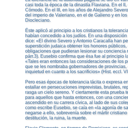
casi toda la época de la dinastía Flaviana. En el II
Cómodo. En el III, en los años de Alejandro Severo
del imperio de Valeriano, en el de Galieno y en lo
Diocleciano.
Éste aplicó al principio a los cristianos la toleran
habían concedido a los judíos. En una disposición d
dice: «El divino Severo y Antonio Caracalla han pe
superstición judaica obtener los honores públicos
obligaciones que pudieran lesionar su conciencia re
párr.3). Eusebio confirma que ésa fue al principio l
«Tales eran entonces las consideraciones de los pr
que se les nombraba gobernadores de provincias,
inquietud en cuanto a los sacrificios» (Hist. eccl. VII
Pero esas épocas de tolerancia tácita o expresa 
estallar en persecuciones imprevistas, brutales, r
rasga un cielo sereno. Y ciertamente esta prueba t
para aquellos que hasta entonces, con una concie
ascendido en su carrera cívica, al lado de sus col
como escribe Eusebio, se caía en «la agonía de sacr
negarse a ello, sobrevenía sobre el mártir cristiano
destitución, la ruina, la muerte.