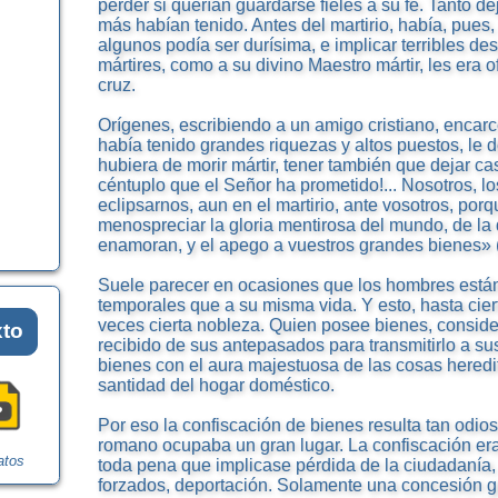
perder si querían guardarse fieles a su fe. Tanto d
más habían tenido. Antes del martirio, había, pues
algunos podía ser durísima, e implicar terribles de
mártires, como a su divino Maestro mártir, les era o
cruz.
Orígenes, escribiendo a un amigo cristiano, encarc
había tenido grandes riquezas y altos puestos, le 
hubiera de morir mártir, tener también que dejar ca
céntuplo que el Señor ha prometido!... Nosotros, 
eclipsarnos, aun en el martirio, ante vosotros, por
menospreciar la gloria mentirosa del mundo, de la 
enamoran, y el apego a vuestros grandes bienes» (
Suele parecer en ocasiones que los hombres está
temporales que a su misma vida. Y esto, hasta cier
veces cierta nobleza. Quien posee bienes, consid
xto
recibido de sus antepasados para transmitirlo a s
bienes con el aura majestuosa de las cosas heredit
santidad del hogar doméstico.
Por eso la confiscación de bienes resulta tan odio
romano ocupaba un gran lugar. La confiscación era
atos
toda pena que implicase pérdida de la ciudadanía,
forzados, deportación. Solamente una concesión g