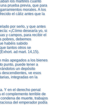
ejaban los mártires cuanto
, una prueba previa, que para
sgarramientos morales. A los
frecido el cáliz antes que la
elado por serlo, y que antes
decía: «¡Cómo desearía yo, si
sas y campos, para recibir el
los pobres, debemos
que habéis sabido
que tantos otros se
Exhort. ad mart. 14,15).
n más apegados a los bienes
to punto, puede tener a
erándolos un depósito
us descendientes, ve esos
arias, integradas en la
sa. Y en el derecho penal
 el complemento terrible de
 condena de muerte, trabajos
raciosa del emperador podía