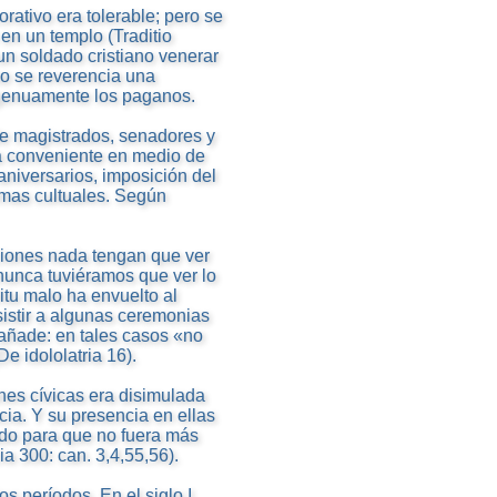
orativo era tolerable; pero se
o en un templo (Traditio
 un soldado cristiano venerar
mo se reverencia una
ngenuamente los paganos.
de magistrados, senadores y
na conveniente en medio de
aniversarios, imposición del
ormas cultuales. Según
nciones nada tengan que ver
e nunca tuviéramos que ver lo
itu malo ha envuelto al
asistir a algunas ceremonias
 añade: en tales casos «no
e idololatria 16).
ones cívicas era disimulada
ia. Y su presencia en ellas
ado para que no fuera más
cia 300: can. 3,4,55,56).
s períodos. En el siglo I,