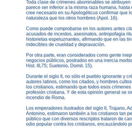
Toda clase de crímenes abominables se atribuyen a
parece ser inferior a la misma raza humana, hasta 
cree necesario en su Apologéticus confirmar que lo
naturaleza que los otros hombres (Apol. 16).
Como puede comprobarse en los autores antes citad
acusados de incestos, asesinatos, antropofagia ritu
historietas espeluznantes, afirmando que en las ti
indecibles de crueldad y depravación.
Por otra parte, eran considerados como gente inept
negocios públicos, postrados en una inercia morbosa
Hist. III,75; Suetonio, Domit. 15).
Durante el siglo II, no sólo el pueblo ignorante y 
autores latinos, como los citados, y hombres cultos
los cristianos, estimando que todos esos crímenes 
profesión cristiana. Y de esta opinión general se si
incendio de Roma.
Los emperadores ilustrados del siglo II, Trajano, A
Antonino, estimaron también a los cristianos tan pe
público que con diversos rescriptos trataron de can
odio popular contra los cristianos, encauzándolo po