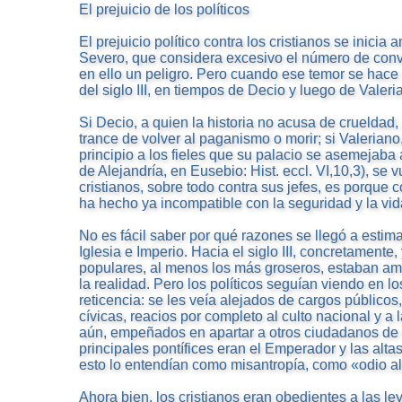
El prejuicio de los políticos
El prejuicio político contra los cristianos se inicia
Severo, que considera excesivo el número de conve
en ello un peligro. Pero cuando ese temor se hac
del siglo III, en tiempos de Decio y luego de Valeri
Si Decio, a quien la historia no acusa de crueldad, 
trance de volver al paganismo o morir; si Valeriano
principio a los fieles que su palacio se asemejaba 
de Alejandría, en Eusebio: Hist. eccl. VI,10,3), se 
cristianos, sobre todo contra sus jefes, es porque 
ha hecho ya incompatible con la seguridad y la vi
No es fácil saber por qué razones se llegó a estima
Iglesia e Imperio. Hacia el siglo III, concretamente,
populares, al menos los más groseros, estaban a
la realidad. Pero los políticos seguían viendo en lo
reticencia: se les veía alejados de cargos públicos,
cívicas, reacios por completo al culto nacional y a 
aún, empeñados en apartar a otros ciudadanos de 
principales pontífices eran el Emperador y las alta
esto lo entendían como misantropía, como «odio 
Ahora bien, los cristianos eran obedientes a las ley