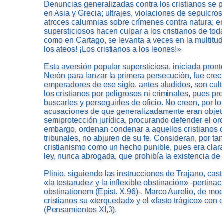
Denuncias generalizadas contra los cristianos se p
en Asia y Grecia; ultrajes, violaciones de sepulcros
atroces calumnias sobre crímenes contra natura; e
supersticiosos hacen culpar a los cristianos de tod
como en Cartago, se levanta a veces en la multitud 
los ateos! ¡Los cristianos a los leones!»
Esta aversión popular supersticiosa, iniciada pront
Nerón para lanzar la primera persecución, fue creci
emperadores de ese siglo, antes aludidos, son cult
los cristianos por peligrosos ni criminales, pues p
buscarles y perseguirles de oficio. No creen, por lo
acusaciones de que generalizadamente eran objeto
semiprotección jurídica, procurando defender el or
embargo, ordenan condenar a aquellos cristianos 
tribunales, no abjuren de su fe. Consideran, por tan
cristianismo como un hecho punible, pues era clar
ley, nunca abrogada, que prohibía la existencia de 
Plinio, siguiendo las instrucciones de Trajano, casti
«la testarudez y la inflexible obstinación» -pertinac
obstinationem (Epist. X,96)-. Marco Aurelio, de mo
cristianos su «terquedad» y el «fasto trágico» con 
(Pensamientos XI,3).