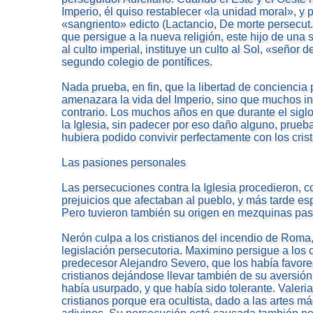
Imperio, él quiso restablecer «la unidad moral», y p
«sangriento» edicto (Lactancio, De morte persecut.
que persigue a la nueva religión, este hijo de una 
al culto imperial, instituye un culto al Sol, «señor
segundo colegio de pontífices.
Nada prueba, en fin, que la libertad de conciencia 
amenazara la vida del Imperio, sino que muchos i
contrario. Los muchos años en que durante el siglo I
la Iglesia, sin padecer por eso daño alguno, prueb
hubiera podido convivir perfectamente con los crist
Las pasiones personales
Las persecuciones contra la Iglesia procedieron, 
prejuicios que afectaban al pueblo, y más tarde esp
Pero tuvieron también su origen en mezquinas pas
Nerón culpa a los cristianos del incendio de Roma,
legislación persecutoria. Maximino persigue a los c
predecesor Alejandro Severo, que los había favore
cristianos dejándose llevar también de su aversión
había usurpado, y que había sido tolerante. Valeria
cristianos porque era ocultista, dado a las artes mág