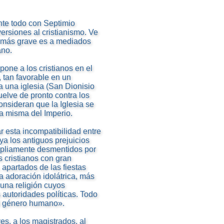
 ante todo con Septimio
rsiones al cristianismo. Ve
e más grave es a mediados
ano.
pone a los cristianos en el
, tan favorable en un
a una iglesia (San Dionisio
vuelve de pronto contra los
consideran que la Iglesia se
da misma del Imperio.
r esta incompatibilidad entre
 ya los antiguos prejuicios
mpliamente desmentidos por
s cristianos con gran
 apartados de las fiestas
la adoración idolátrica, más
una religión cuyos
s autoridades políticas. Todo
al género humano».
es, a los magistrados, al