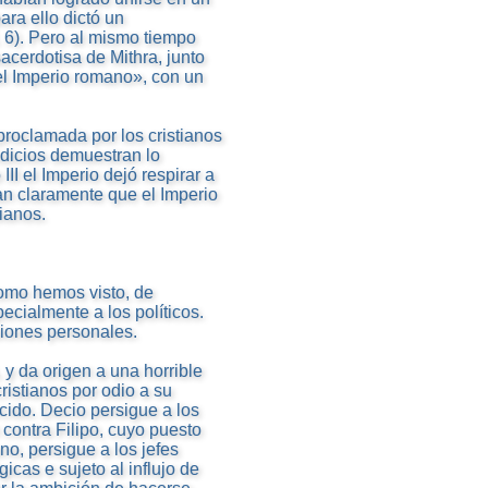
ara ello dictó un
 6). Pero al mismo tiempo
sacerdotisa de Mithra, junto
 del Imperio romano», con un
proclamada por los cristianos
ndicios demuestran lo
II el Imperio dejó respirar a
an claramente que el Imperio
ianos.
como hemos visto, de
ecialmente a los políticos.
iones personales.
 y da origen a una horrible
ristianos por odio a su
cido. Decio persigue a los
 contra Filipo, cuyo puesto
no, persigue a los jefes
icas e sujeto al influjo de