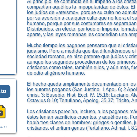
Al principio, se confundía en el Imperio a los cristi
compartían aquéllos la impopularidad de éstos. E
los judíos de «ateísmo», porque su culto no admit
por su aversión a cualquier culto que no fuera el s
humano, porque por sus costumbres se separaban 
Distribuidos, en efecto, por todo el Imperio, forma
aparte, y las leyes romanas les concedían una am
Mucho tiempo los paganos pensaron que el cristia
judaísmo. Pero a medida que iba difundiéndose el 
sociedad romana, se hizo patente que judíos y crist
aunque los segundos procedieran de los primeros.
cristianos como tales, también ellos, y aún más, f
de odio al género humano.
El hecho queda ampliamente documentado en los a
los autores paganos (San Justino, 1 Apol. 6; 2 Apol
xto
christ. 3; Eusebio, Hist. Eccl. IV, 15,18; Luciano, Al
Octavius 8-10; Tertuliano, Apolog. 35,37; Tácito, An
Los cristianos parecían, incluso, a los paganos má
éstos tenían sacrificios cruentos, y aquéllos no. F
había tres clases de hombres: griegos o gentiles, j
atos
cristianos, el tertium genus (Tertuliano, Ad nat. I, 8