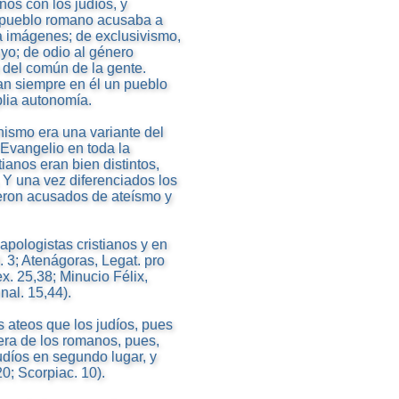
anos con los judíos, y
l pueblo romano acusaba a
ía imágenes; de exclusivismo,
uyo; de odio al género
del común de la gente.
ban siempre en él un pueblo
plia autonomía.
nismo era una variante del
Evangelio en toda la
ianos eran bien distintos,
 Y una vez diferenciados los
ueron acusados de ateísmo y
pologistas cristianos y en
. 3; Atenágoras, Legat. pro
ex. 25,38; Minucio Félix,
nal. 15,44).
s ateos que los judíos, pues
uera de los romanos, pues,
udíos en segundo lugar, y
,20; Scorpiac. 10).