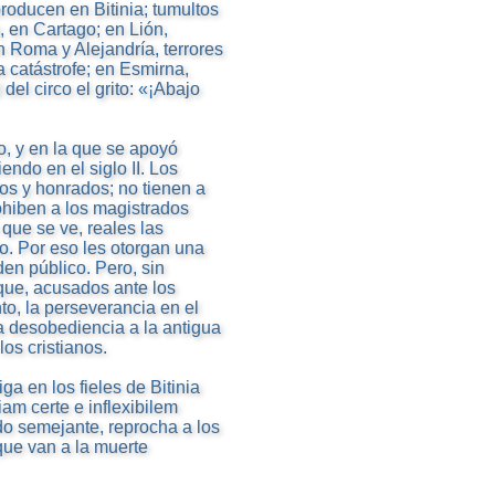
roducen en Bitinia; tumultos
, en Cartago; en Lión,
n Roma y Alejandría, terrores
a catástrofe; en Esmirna,
del circo el grito: «¡Abajo
o, y en la que se apoyó
endo en el siglo II. Los
os y honrados; no tienen a
rohiben a los magistrados
 que se ve, reales las
. Por eso les otorgan una
den público. Pero, sin
que, acusados ante los
to, la perseverancia en el
a desobediencia a la antigua
los cristianos.
ga en los fieles de Bitinia
iam certe e inflexibilem
do semejante, reprocha a los
que van a la muerte