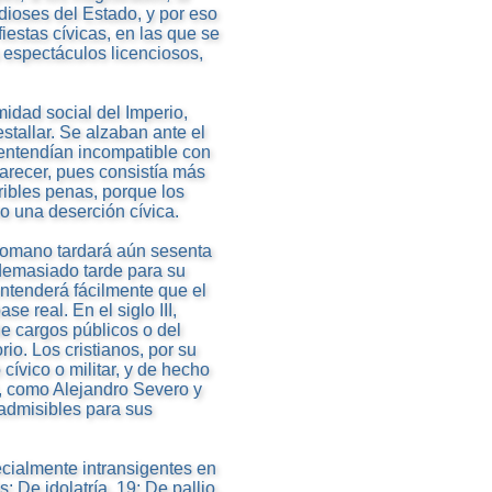
dioses del Estado, y por eso
iestas cívicas, en las que se
 espectáculos licenciosos,
midad social del Imperio,
tallar. Se alzaban ante el
 entendían incompatible con
 parecer, pues consistía más
ribles penas, porque los
mo una deserción cívica.
romano tardará aún sesenta
 demasiado tarde para su
entenderá fácilmente que el
se real. En el siglo III,
e cargos públicos o del
rio. Los cristianos, por su
 cívico o militar, y de hecho
, como Alejandro Severo y
inadmisibles para sus
ecialmente intransigentes en
; De idolatría, 19; De pallio,