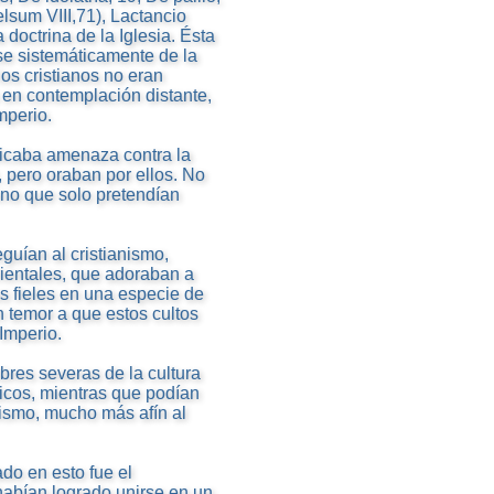
lsum VIII,71), Lactancio
a doctrina de la Iglesia. Ésta
se sistemáticamente de la
os cristianos no eran
 en contemplación distante,
mperio.
licaba amenaza contra la
 pero oraban por ellos. No
ino que solo pretendían
eguían al cristianismo,
orientales, que adoraban a
s fieles en una especie de
 temor a que estos cultos
Imperio.
res severas de la cultura
icos, mientras que podían
anismo, mucho más afín al
o en esto fue el
habían logrado unirse en un