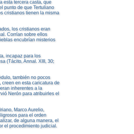
 esta tercera casta, que
el punto de que Tertuliano
s cristianos tienen la misma
os, los cristianos eran
al. Corrían sobre ellos
nieblas encubrían misterios
a, incapaz para los
 (Tácito, Annal. XIII, 30;
crédulo, también no pocos
, creen en esta caricatura de
eran inherentes a la
rvió Nerón para atribuirles el
driano, Marco Aurelio,
ligrosos para el orden
alizar, de alguna manera, el
r el procedimiento judicial.