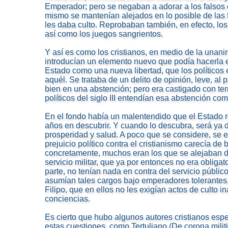
Emperador; pero se negaban a adorar a los falsos 
mismo se mantenían alejados en lo posible de las f
les daba culto. Reprobaban también, en efecto, los
así como los juegos sangrientos.
Y así es como los cristianos, en medio de la unani
introducían un elemento nuevo que podía hacerla es
Estado como una nueva libertad, que los políticos
aquél. Se trataba de un delito de opinión, leve, al
bien en una abstención; pero era castigado con ter
políticos del siglo III entendían esa abstención co
En el fondo había un malentendido que el Estado 
años en descubrir. Y cuando lo descubra, será ya
prosperidad y salud. A poco que se considere, se 
prejuicio político contra el cristianismo carecía de ba
concretamente, muchos eran los que se alejaban d
servicio militar, que ya por entonces no era obligato
parte, no tenían nada en contra del servicio público
asumían tales cargos bajo emperadores tolerantes
Filipo, que en ellos no les exigían actos de culto 
conciencias.
Es cierto que hubo algunos autores cristianos esp
estas cuestiones, como Tertuliano (De corona militis