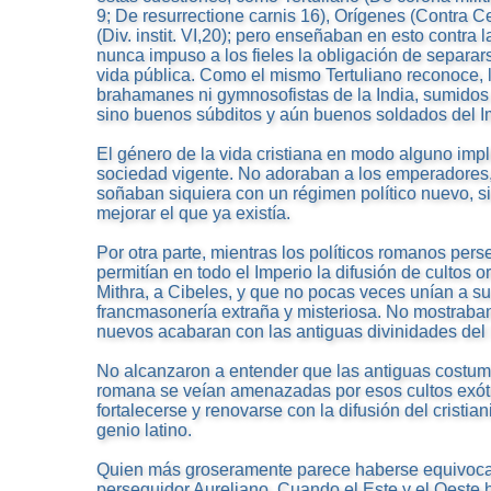
9; De resurrectione carnis 16), Orígenes (Contra Ce
(Div. instit. VI,20); pero enseñaban en esto contra l
nunca impuso a los fieles la obligación de separar
vida pública. Como el mismo Tertuliano reconoce, l
brahamanes ni gymnosofistas de la India, sumidos
sino buenos súbditos y aún buenos soldados del I
El género de la vida cristiana en modo alguno imp
sociedad vigente. No adoraban a los emperadores,
soñaban siquiera con un régimen político nuevo, s
mejorar el que ya existía.
Por otra parte, mientras los políticos romanos pers
permitían en todo el Imperio la difusión de cultos 
Mithra, a Cibeles, y que no pocas veces unían a su
francmasonería extraña y misteriosa. No mostraban
nuevos acabaran con las antiguas divinidades del 
No alcanzaron a entender que las antiguas costumb
romana se veían amenazadas por esos cultos exót
fortalecerse y renovarse con la difusión del cristi
genio latino.
Quien más groseramente parece haberse equivocad
perseguidor Aureliano. Cuando el Este y el Oeste 